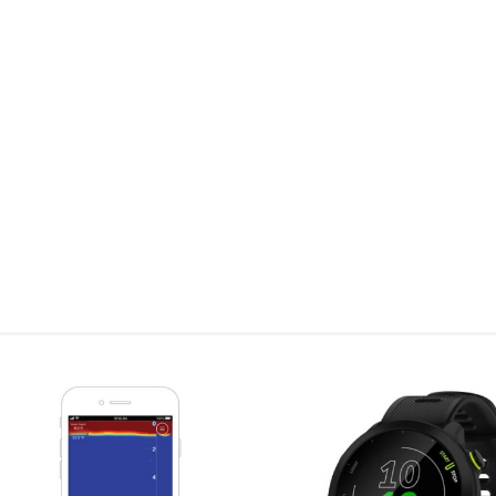
, 955, 965
zegarka odbywa się za pośrednictwem np. gniazda USB lapto