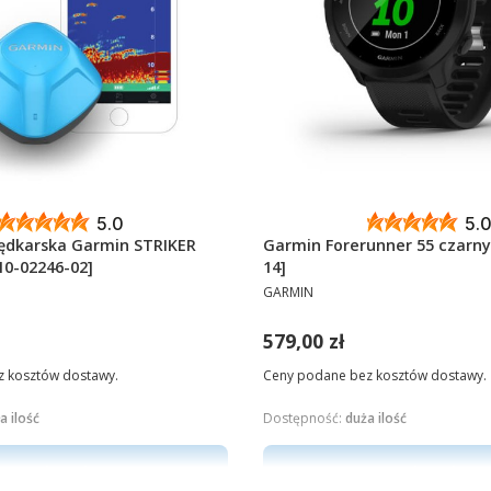
5.0
5.
ędkarska Garmin STRIKER
Garmin Forerunner 55 czarny
10-02246-02]
14]
PRODUCENT
GARMIN
Cena
579,00 zł
 kosztów dostawy.
Ceny podane bez kosztów dostawy.
a ilość
Dostępność:
duża ilość
Do koszyka
Do koszyka