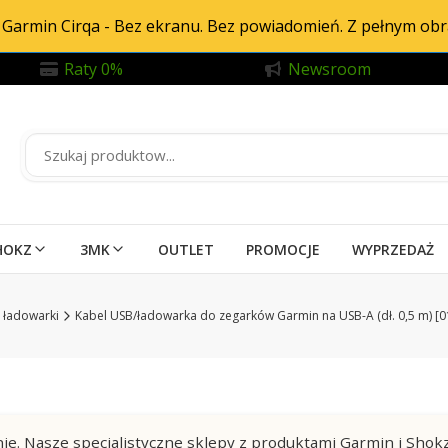
Garmin Cirqa - Bez ekranu. Bez powiadomień. Z pełnym ob
Raty 0%
Newsroom
HOKZ
3MK
OUTLET
PROMOCJE
WYPRZEDAŻ
i ładowarki
Kabel USB/ładowarka do zegarków Garmin na USB-A (dł. 0,5 m) [
ie. Nasze specjalistyczne sklepy z produktami Garmin i Shok