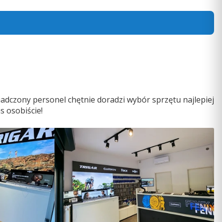
adczony personel chętnie doradzi wybór sprzętu najlepiej
s osobiście!
0
02541-61]
Garmin Foretrex 901 Ballistic Edition [010-
02760-00]
PRODUCENT
GARMIN