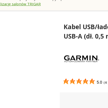
lizację salonów TRIGAR
Kabel USB/ła
USB-A (dł. 0,5
5.0
(
6