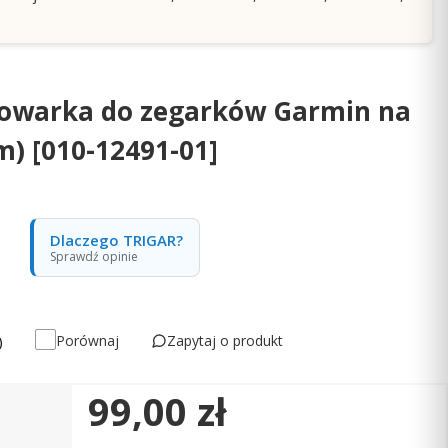
dowarka do zegarków Garmin na
 m) [010-12491-01]
Dlaczego TRIGAR?
Sprawdź opinie
Zapytaj o produkt
Porównaj
)
Cena
99,00 zł