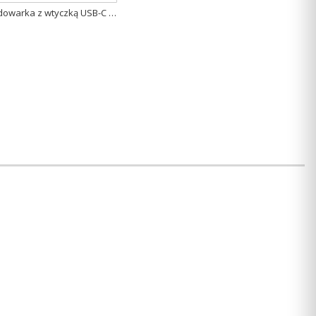
Kabel USB/ładowarka z wtyczką USB-C do zegarków Garmin (dł. 0,5 metra ) [010-13278-01]