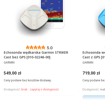
5.0
Echosonda wędkarska Garmin STRIKER
Echosonda w
Cast bez GPS [010-02246-00]
Cast z GPS [0
PRODUCENT
PRODUCENT
GARMIN
GARMIN
Cena
Cena
549,00 zł
719,00 zł
Ceny podane bez kosztów dostawy.
Ceny podane bez
Dostępność:
brak - zapytaj o dostępność
Dostępność:
mał
Powiadom mnie o dostępności