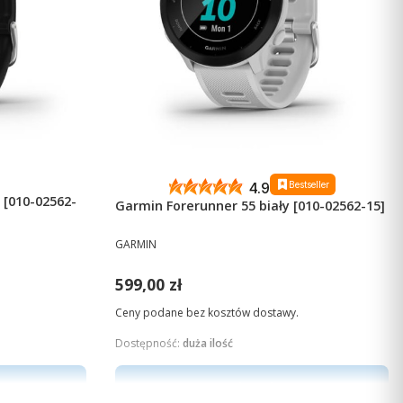
0
Bestseller
4.9
 [010-02562-
Garmin Forerunner 55 biały [010-02562-15]
PRODUCENT
GARMIN
Cena
599,00 zł
Ceny podane bez kosztów dostawy.
Dostępność:
duża ilość
Do koszyka