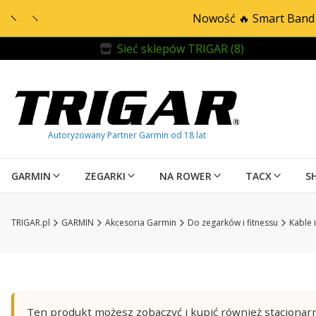
Nowość 🔥 Smart Band 
Sieć sklepów TRIGAR (8)
GARMIN
ZEGARKI
NA ROWER
TACX
S
TRIGAR.pl
GARMIN
Akcesoria Garmin
Do zegarków i fitnessu
Kable 
Ten produkt możesz zobaczyć i kupić również stacjonarn