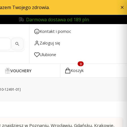
razem Twojego zdrowia.
Darmowa dostawa od 189 pln
Kontakt i pomoc
Zaloguj się
Ulubione
Produkty w koszyku: 0. Zobac
Koszyk
VOUCHERY
010-12491-01]
z znajdziesz w Poznaniu, Wrocławiu, Gdańsku, Krakowie,