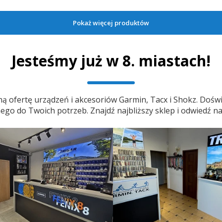
Pokaż więcej produktów
Jesteśmy już w 8. miastach!
ą ofertę urządzeń i akcesoriów Garmin, Tacx i Shokz. Doświ
o do Twoich potrzeb. Znajdź najbliższy sklep i odwiedź na
5.0
5.
x 7 [010-02540-61]
Garmin Quatix 7X Solar [010-
PRODUCENT
GARMIN