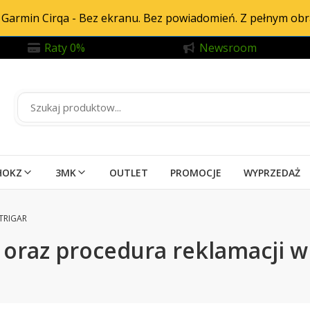
Garmin Cirqa - Bez ekranu. Bez powiadomień. Z pełnym ob
Raty 0%
Newsroom
HOKZ
3MK
OUTLET
PROMOCJE
WYPRZEDAŻ
 TRIGAR
oraz procedura reklamacji w