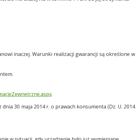
nowi inaczej. Warunki realizacji gwarancji są określone w
antem.
amacjeZewnetrzne.aspx
.
 dnia 30 maja 2014 r. o prawach konsumenta (Dz. U. 2014
ie w sytuacji, gdy urządzenie było już wymieniane,