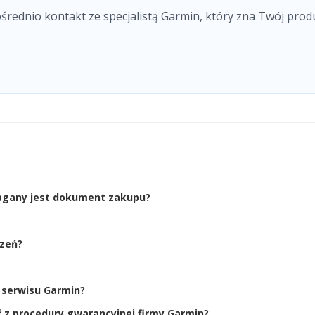
ośrednio kontakt ze specjalistą Garmin, który zna Twój prod
magany jest dokument zakupu?
dzeń?
g serwisu Garmin?
 z procedury gwarancyjnej firmy Garmin?