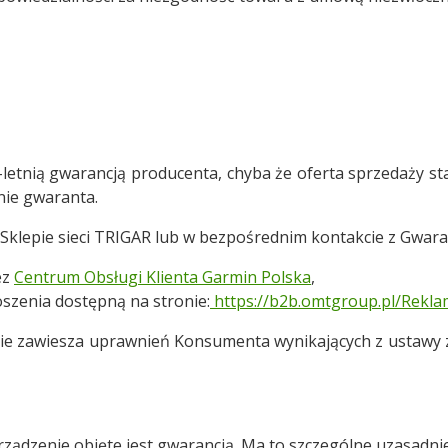
2-letnią gwarancją producenta, chyba że oferta sprzedaży sta
nie gwaranta.
 Sklepie sieci TRIGAR lub w bezpośrednim kontakcie z Gwar
ez
Centrum Obsługi Klienta Garmin Polska
,
szenia dostępną na stronie:
https://b2b.omtgroup.pl/Rekl
 nie zawiesza uprawnień Konsumenta wynikających z ustawy z
ądzenie objęte jest gwarancją. Ma to szczególne uzasadnien