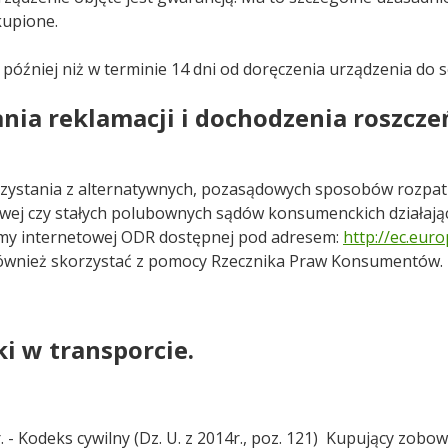
kupione.
 później niż w terminie 14 dni od doręczenia urządzenia do 
ia reklamacji i dochodzenia roszcze
zystania z alternatywnych, pozasądowych sposobów rozpatry
ej czy stałych polubownych sądów konsumenckich działający
ormy internetowej ODR dostępnej pod adresem:
http://ec.eur
również skorzystać z pomocy Rzecznika Praw Konsumentów.
i w transporcie.
 r. - Kodeks cywilny (Dz. U. z 2014r., poz. 121) Kupujący zob