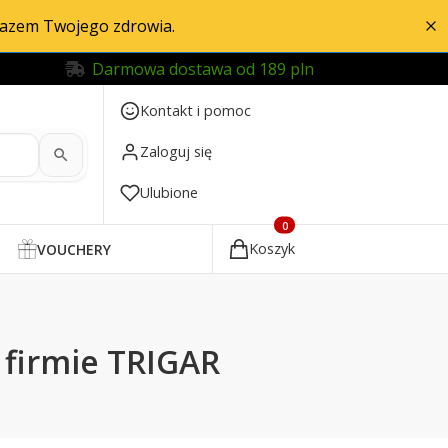
razem Twojego zdrowia.
Darmowa dostawa od 189 pln
Kontakt i pomoc
Zaloguj się
Ulubione
Produkty w koszyku: 0. Zobac
Koszyk
VOUCHERY
 firmie TRIGAR