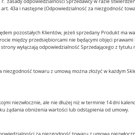
 r. zasady odpowiedzialności Sprzedawcy w razie stwierdz
art. 43a i następne (Odpowiedzialność za niezgodność tow
ędem pozostałych Klientów, jeżeli sprzedany Produkt ma wa
cie między przedsiębiorcami nie będącymi objęci prawami K
21) strony wyłączają odpowiedzialność Sprzedającego z tytułu 
 za niezgodność towaru z umową można złożyć w każdym Skle
kojmi niezwłocznie, ale nie dłużej niż w terminie 14 dni ka
ku żądania obniżenia wartości lub odstąpienia od umowy.
powiedzialności za niezgodność towaru z umową niezwłocznie,