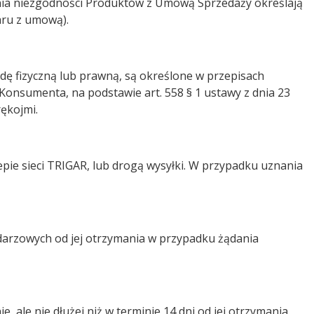
enia niezgodności Produktów z Umową Sprzedaży określają
aru z umową).
dę fizyczną lub prawną, są określone w przepisach
onsumenta, na podstawie art. 558 § 1 ustawy z dnia 23
rękojmi.
pie sieci TRIGAR, lub drogą wysyłki. W przypadku uznania
lendarzowych od jej otrzymania w przypadku żądania
 ale nie dłużej niż w terminie 14 dni od jej otrzymania.