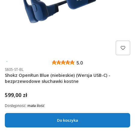
Wysyłka 24h
5.0
S805-ST-BL
Shokz OpenRun Blue (niebieskie) (Wersja USB-C) -
bezprzewodowe słuchawki kostne
599,00 zł
Dostępność:
mała ilość
Do koszyka