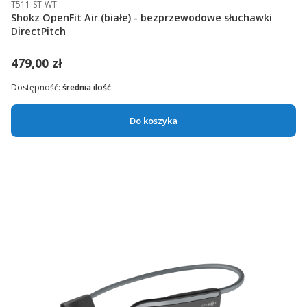
T511-ST-WT
Shokz OpenFit Air (białe) - bezprzewodowe słuchawki
DirectPitch
479,00 zł
Dostępność:
średnia ilość
Do koszyka