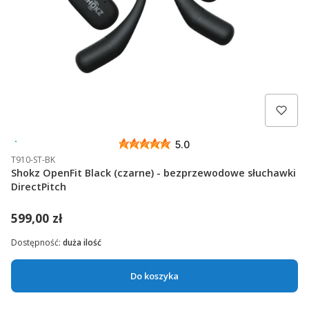
Wysyłka 24h
5.0
T910-ST-BK
Shokz OpenFit Black (czarne) - bezprzewodowe słuchawki
DirectPitch
599,00 zł
Dostępność:
duża ilość
Do koszyka