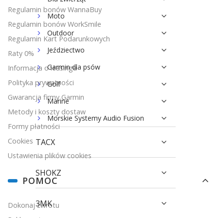
Regulamin bonów WannaBuy
Moto
Regulamin bonów WorkSmile
Outdoor
Regulamin Kart Podarunkowych
Jeździectwo
Raty 0%
Garmin dla psów
Informacja o leasingu
Polityka prywatności
Golf
Gwarancja firmy Garmin
Marine
Metody i koszty dostaw
Morskie Systemy Audio Fusion
Formy płatności
Cookies
TACX
Ustawienia plików cookies
SHOKZ
POMOC
3MK
Dokonaj zwrotu