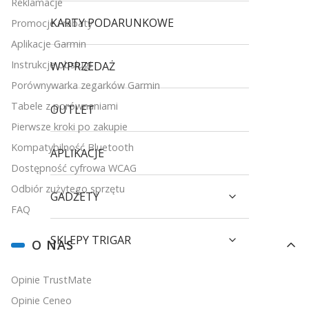
Reklamacje
KARTY PODARUNKOWE
Promocje i rabaty
Aplikacje Garmin
Instrukcje obsługi
WYPRZEDAŻ
Porównywarka zegarków Garmin
Tabele z porównaniami
OUTLET
Pierwsze kroki po zakupie
Kompatybilność Bluetooth
APLIKACJE
Dostępność cyfrowa WCAG
Odbiór zużytego sprzętu
GADŻETY
FAQ
SKLEPY TRIGAR
O NAS
Opinie TrustMate
Opinie Ceneo