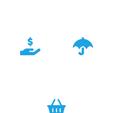
Doświadczenie
Sieć sprzedaży
Z produktami Garmin
Posiadamy 8
pracujemy od 18 lat -
wyspecjalizowanych
znamy je wszystkie.
Sklepów Firmowych
TRIGAR.
Konkurencyjność
Bezpieczeństwo
Największa dostępność
Cały asortyment objęty
produktów GARMIN w
pełną polską gwarancją
Polsce w najlepszych
producenta.
cenach.