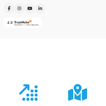
4.9
Na podstawie
7861
opinii
z całego okresu
Co nas wyróżnia?