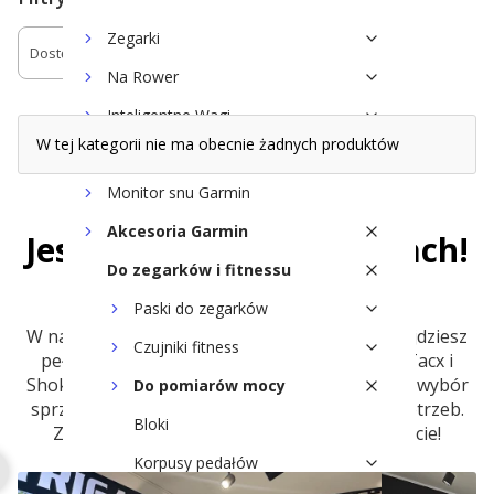
Zegarki
Dostępność
Na Rower
Koniec filtrów
Inteligentne Wagi
W tej kategorii nie ma obecnie żadnych produktów
Ciśnieniomierz Garmin
Monitor snu Garmin
Akcesoria Garmin
Jesteśmy już w 8. miastach!
Do zegarków i fitnessu
Paski do zegarków
W naszych sklepach stacjonarnych TRIGAR znajdziesz
Czujniki fitness
pełną ofertę urządzeń i akcesoriów Garmin, Tacx i
Shokz. Doświadczony personel chętnie doradzi wybór
Do pomiarów mocy
sprzętu najlepiej dopasowanego do Twoich potrzeb.
Bloki
Znajdź najbliższy sklep i odwiedź nas osobiście!
Korpusy pedałów