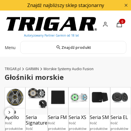
Znajdź najbliższy sklep stacjonarny
Produkty
Menu
Znajdź produkt
TRIGAR.pl
GARMIN
Morskie Systemy Audio Fusion
Głośniki morskie
Seria
Apollo
Seria
Seria FM
Seria XS
Seria SM
Seria EL
Signature
Ilość
Ilość
Ilość
Ilość
Ilość
produktów
Ilość
produktów
produktów
produktów
produktów