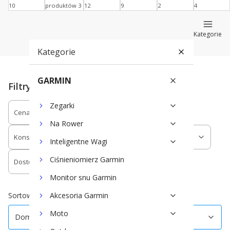
10
produktów 3
12
9
2
4
Kategorie
Kategorie
GARMIN
Filtry
Zegarki
Cena
Kształt
Romiar
Na Rower
Konstrukcja wieży wakeboardowej
LED
Inteligentne Wagi
Ciśnieniomierz Garmin
Dostępność
Monitor snu Garmin
Koniec filtrów
Domyślne
Sortowanie:
Akcesoria Garmin
Moto
Domyślne