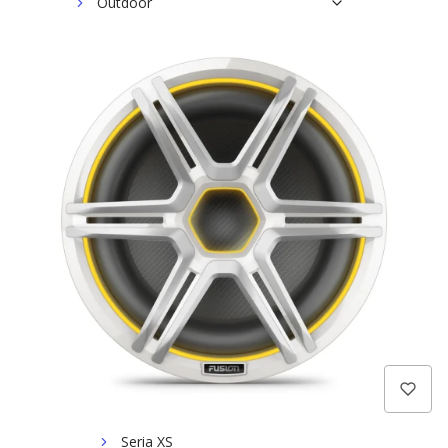
Outdoor
Jeździectwo
Garmin dla psów
Golf
Marine
Morskie Systemy Audio
Fusion
Morskie systemy stereo
Wzmacniacze jachtowe
Głośniki morskie
Seria Apollo
Seria Signature
Seria FM
Seria XS