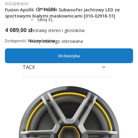
010-02918-51
Seria SM
Fusion Apollo 12" 1400W Subwoofer jachtowy LED ze
sportowymi białymi maskownicami [010-02918-51]
Seria EL
4 089,00 zł
Zestawy stereo i głośników
Piloty zdalnego sterowana
Dostępność:
Na zamówienie
Akcesoria Fusion
Do koszyka
TACX
SHOKZ
3MK
KARTY PODARUNKOWE