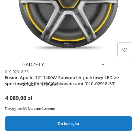
WYPRZEDAŻ
OUTLET
APLIKACJE
GADŻETY
010-02918-53
Fusion Apollo 12" 1400W Subwoofer jachtowy LED ze
SKLEPY TRIGAR
sportowymi szarymi maskownicami [010-02918-53]
4 089,00 zł
Dostępność:
Na zamówienie
Do koszyka