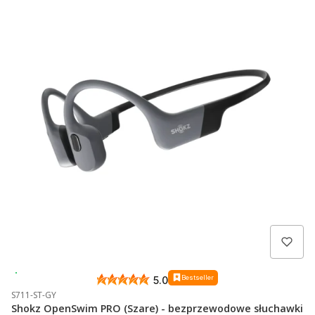
Wysyłka 24h
Bestseller
5.0
S711-ST-GY
Shokz OpenSwim PRO (Szare) - bezprzewodowe słuchawki