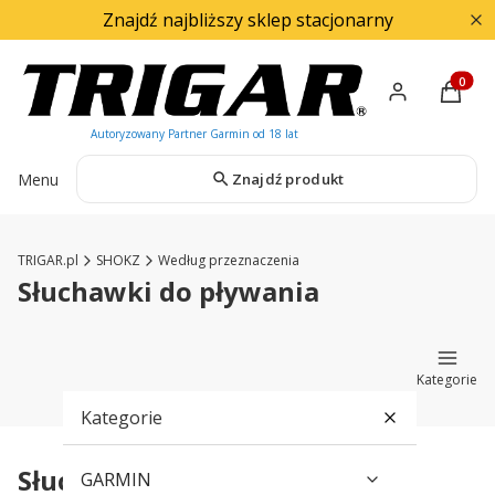
Znajdź najbliższy sklep stacjonarny
Produkty
Menu
Znajdź produkt
TRIGAR.pl
SHOKZ
Według przeznaczenia
Słuchawki do pływania
Kategorie
Kategorie
Słuchawki do pływania Shokz
GARMIN