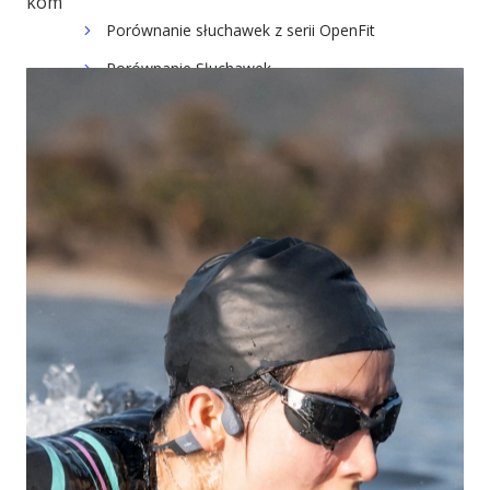
komfort, zarówno na lądzie, jak i w wodzie.
Porównanie słuchawek z serii OpenFit
Porównanie Słuchawek
3MK
KARTY PODARUNKOWE
WYPRZEDAŻ
OUTLET
APLIKACJE
GADŻETY