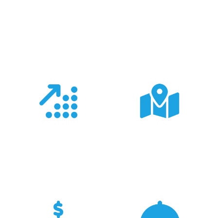
Co nas wyróżnia?
Doświadczenie
Sieć sprzedaży
Z produktami Garmin
Posiadamy 8
pracujemy od 18 lat -
wyspecjalizowanych
znamy je wszystkie.
Sklepów Firmowych
TRIGAR.