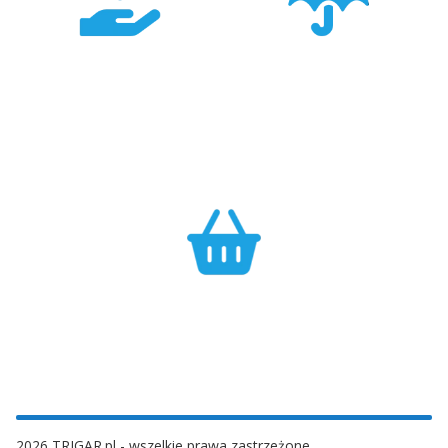
Konkurencyjność
Bezpieczeństwo
Największa dostępność
Cały asortyment objęty
produktów GARMIN w
pełną polską gwarancją
Polsce w najlepszych
producenta.
cenach.
Efektywność
Własny magazyn zapewnia sprawną realizację zamówień.
2026 TRIGAR.pl - wszelkie prawa zastrzeżone.