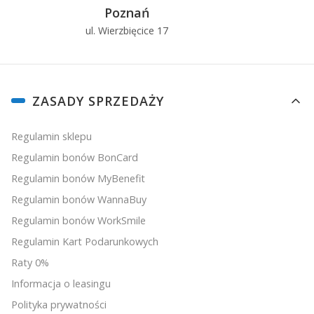
Poznań
ul. Wierzbięcice 17
u
Linki w stopce
ZASADY SPRZEDAŻY
Regulamin sklepu
Regulamin bonów BonCard
Regulamin bonów MyBenefit
Regulamin bonów WannaBuy
Regulamin bonów WorkSmile
Regulamin Kart Podarunkowych
Raty 0%
Informacja o leasingu
Polityka prywatności