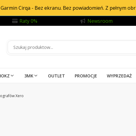
Garmin Cirqa - Bez ekranu. Bez powiadomień. Z pełnym ob
Raty 0%
Newsroom
HOKZ
3MK
OUTLET
PROMOCJE
WYPRZEDAŻ
ografów Xero