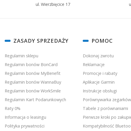
ul. Wierzbięcice 17
u
Linki w stopce
ZASADY SPRZEDAŻY
POMOC
Regulamin sklepu
Dokonaj zwrotu
Regulamin bonów BonCard
Reklamacje
Regulamin bonów MyBenefit
Promocje i rabaty
Regulamin bonów WannaBuy
Aplikacje Garmin
Regulamin bonów WorkSmile
Instrukcje obsługi
Regulamin Kart Podarunkowych
Porównywarka zegarków
Raty 0%
Tabele z porównaniami
Informacja o leasingu
Pierwsze kroki po zakupi
Polityka prywatności
Kompatybilność Bluetoo