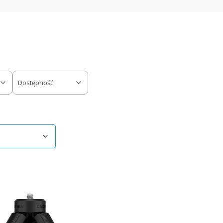
Dostępność
ów
omyślne