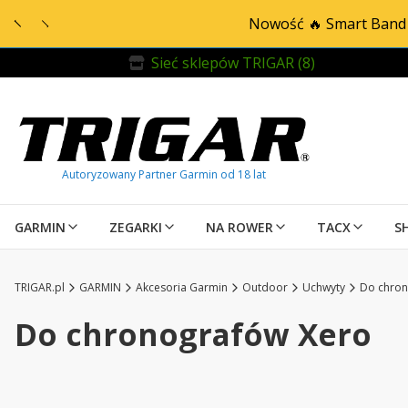
Nowość 🔥 Smart Band 
Sieć sklepów TRIGAR (8)
GARMIN
ZEGARKI
NA ROWER
TACX
S
TRIGAR.pl
GARMIN
Akcesoria Garmin
Outdoor
Uchwyty
Do chron
Do chronografów Xero