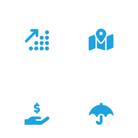
Doświadczenie
Sieć sprzedaży
Z produktami Garmin
Posiadamy 8
pracujemy od 18 lat -
wyspecjalizowanych
znamy je wszystkie.
Sklepów Firmowych
TRIGAR.
Konkurencyjność
Bezpieczeństwo