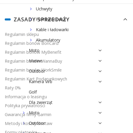
Uchwyty
Linki w stopce
ZASADY SPRZEDAŻY
Pokrowce i etui
Kable i ładowarki
Regulamin sklepu
Akumulatory
Regulamin bonów BonCard
Moto
Regulamin bonów MyBenefit
Marine
Regulamin bonów WannaBuy
Regulamin bonów WorkSmile
Outdoor
Regulamin Kart Podarunkowych
Kamera Virb
Raty 0%
Golf
Informacja o leasingu
Dla zwierząt
Polityka prywatności
Moto
Gwarancja firmy Garmin
Outdoor
Metody i koszty dostaw
Formy płatności