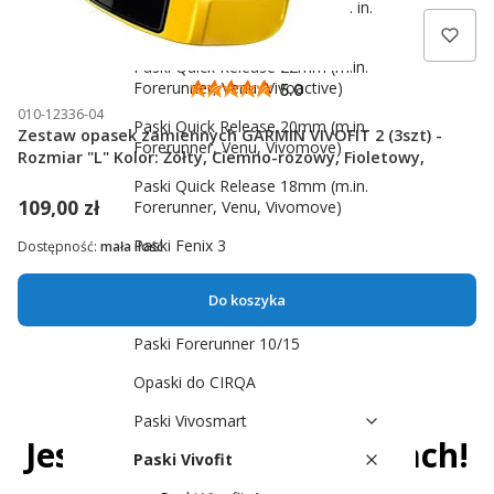
Paski Quick Release 24mm (m. in.
Venu X1)
Paski Quick Release 22mm (m.in.
Forerunner, Venu, Vivoactive)
5.0
010-12336-04
Paski Quick Release 20mm (m.in.
Zestaw opasek zamiennych GARMIN VIVOFIT 2 (3szt) -
Forerunner, Venu, Vivomove)
Rozmiar "L" Kolor: Żółty, Ciemno-rozowy, Fioletowy,
Paski Quick Release 18mm (m.in.
109,00 zł
Forerunner, Venu, Vivomove)
Paski Fenix 3
Dostępność:
mała ilość
Paski Forerunner 230, 235, 630,
Do koszyka
735XT
Paski Forerunner 10/15
Opaski do CIRQA
Paski Vivosmart
Jesteśmy już w 8. miastach!
Paski Vivofit