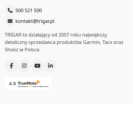
500 521 500
kontakt@trigar.pl
TRIGAR to działający od 2007 roku największy,
detaliczny sprzedawca produktów Garmin, Tacx oraz
Shokz w Polsce.
4.9
Na podstawie
7872
opinii
z całego okresu
Co nas wyróżnia?