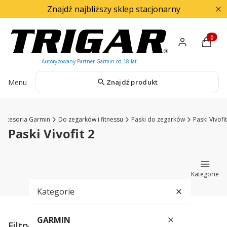
Znajdź najbliższy sklep stacjonarny
Produkty
Menu
Znajdź produkt
Akcesoria Garmin
Do zegarków i fitnessu
Paski do zegarków
Paski Vivofit
Paski Vivofit 2
Kategorie
Kategorie
GARMIN
Filtry