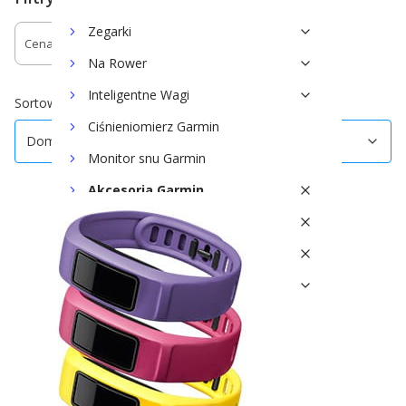
Zegarki
Cena
Dostępność
Na Rower
Koniec filtrów
Inteligentne Wagi
Domyślne
Sortowanie:
Ciśnieniomierz Garmin
Domyślne
Monitor snu Garmin
Akcesoria Garmin
Do zegarków i fitnessu
Paski do zegarków
Paski QuickFit/UltraFit
Paski Forerunner 955/965/970
Paski Forerunner 935/945
Paski Forerunner 745