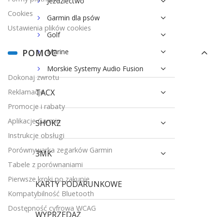
Jeździectwo
Cookies
Garmin dla psów
Ustawienia plików cookies
Golf
Marine
POMOC
Morskie Systemy Audio Fusion
Dokonaj zwrotu
TACX
Reklamacje
Promocje i rabaty
Aplikacje Garmin
SHOKZ
Instrukcje obsługi
Porównywarka zegarków Garmin
3MK
Tabele z porównaniami
Pierwsze kroki po zakupie
KARTY PODARUNKOWE
Kompatybilność Bluetooth
Dostępność cyfrowa WCAG
WYPRZEDAŻ