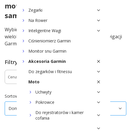
motocyklowych Zumo i
Zegarki
samochodowych
Na Rower
Wybierz oryginalny i dedykowany akumulator
Inteligentne Wagi
wielokrotnego ładowania do swojej zgodnej nawigacji
Ciśnieniomierz Garmin
Garmin.
Monitor snu Garmin
Filtry
Akcesoria Garmin
Do zegarków i fitnessu
Cena
Dostępność
Moto
Koniec filtrów
Uchwyty
Domyślne
Sortowanie:
Pokrowce
Domyślne
Do rejestratorów i kamer
cofania
Kable i ładowarki