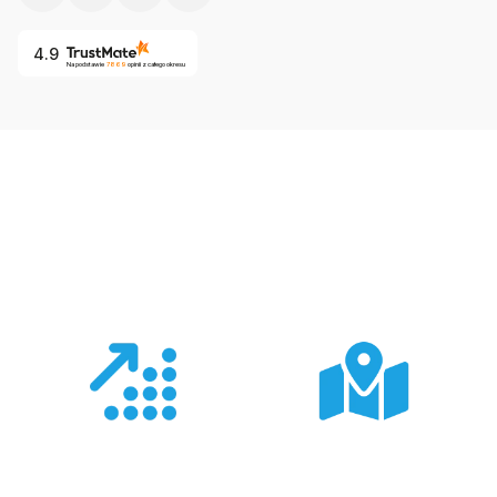
4.9
Na podstawie
7869
opinii
z całego okresu
Co nas wyróżnia?
Doświadczenie
Sieć sprzedaży
Z produktami Garmin
Posiadamy 8