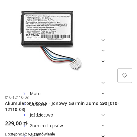
Baterie i akumulatory
Karty pamięci
Tread
Marine
Outdoor
Kamera Virb
Golf
Dla zwierząt
Moto
010-12110-03
Akumulator Litowo - Jonowy Garmin Zumo 590 [010-
Outdoor
12110-03]
Jeździectwo
229,00 zł
Garmin dla psów
Dostępność:
Na zamówienie
Golf