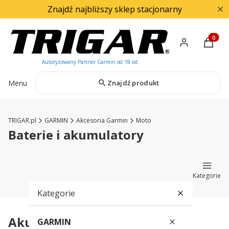
Znajdź najbliższy sklep stacjonarny
Produkty
Menu
Znajdź produkt
TRIGAR.pl
GARMIN
Akcesoria Garmin
Moto
Baterie i akumulatory
Kategorie
Kategorie
Akumulatory do nawigacji
GARMIN