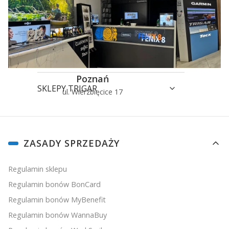
APLIKACJE
GADŻETY
Poznań
SKLEPY TRIGAR
ul. Wierzbięcice 17
u
Linki w stopce
ZASADY SPRZEDAŻY
Regulamin sklepu
Regulamin bonów BonCard
Regulamin bonów MyBenefit
Regulamin bonów WannaBuy