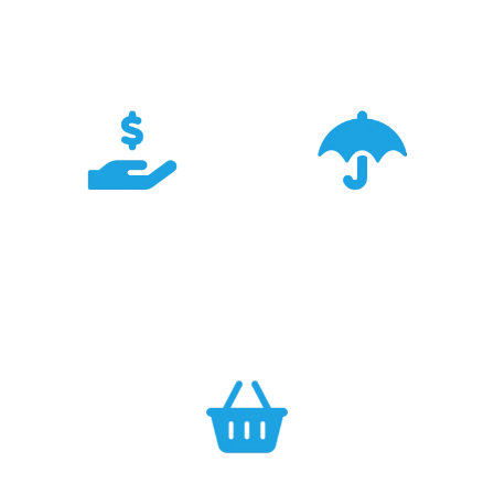
pracujemy od 18 lat -
wyspecjalizowanych
znamy je wszystkie.
Sklepów Firmowych
TRIGAR.
Konkurencyjność
Bezpieczeństwo
Największa dostępność
Cały asortyment objęty
produktów GARMIN w
pełną polską gwarancją
Polsce w najlepszych
producenta.
cenach.
Efektywność