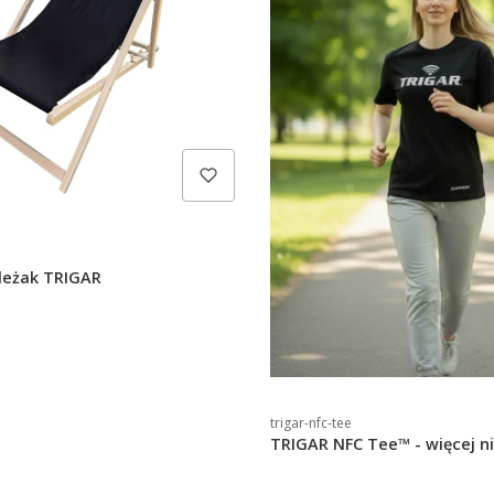
leżak TRIGAR
trigar-nfc-tee
TRIGAR NFC Tee™ - więcej ni