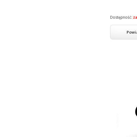
Dostępność:
z
Powi