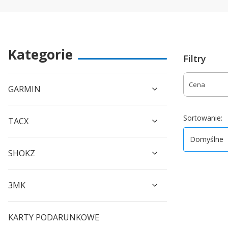
Kategorie
Filtry
Cena
GARMIN
Koniec filtr
D
Sortowanie:
TACX
Domyślne
SHOKZ
3MK
KARTY PODARUNKOWE