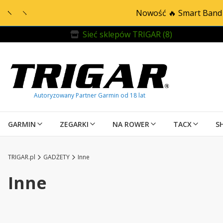
Nowość 🔥 Smart Band 
Sieć sklepów TRIGAR (8)
GARMIN
ZEGARKI
NA ROWER
TACX
S
TRIGAR.pl
GADŻETY
Inne
Inne