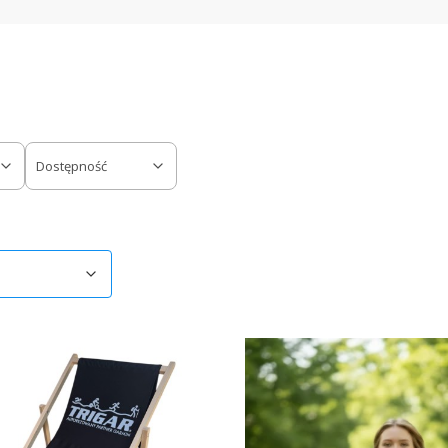
Dostępność
ów
omyślne