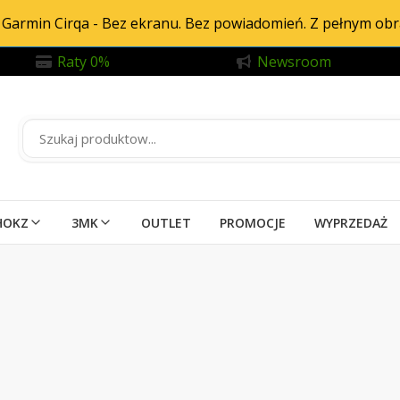
Garmin Cirqa - Bez ekranu. Bez powiadomień. Z pełnym ob
Raty 0%
Newsroom
HOKZ
3MK
OUTLET
PROMOCJE
WYPRZEDAŻ