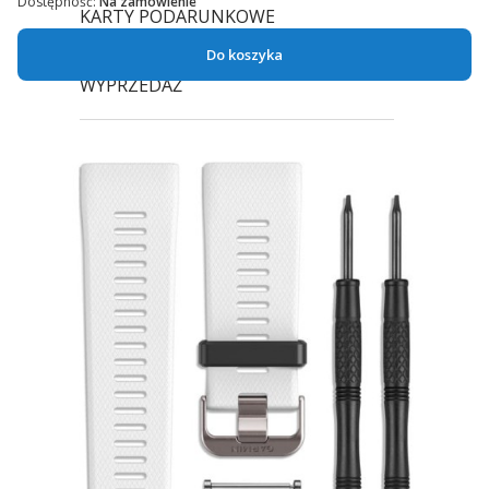
Dostępność:
Na zamówienie
KARTY PODARUNKOWE
Do koszyka
WYPRZEDAŻ
OUTLET
APLIKACJE
GADŻETY
SKLEPY TRIGAR