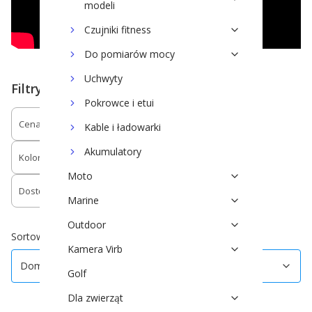
modeli
Czujniki fitness
Do pomiarów mocy
Uchwyty
Filtry
Pokrowce i etui
Cena
Rodzaj/Materiał paska
Kable i ładowarki
Akumulatory
Kolor
Kompatybilność
Moto
Dostępność
Marine
Koniec filtrów
Outdoor
Domyślne
Sortowanie:
Kamera Virb
Domyślne
Golf
Dla zwierząt