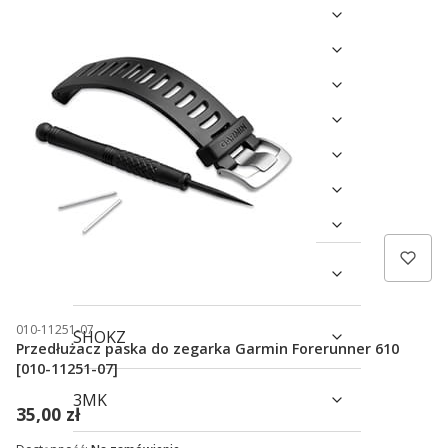
Moto
Outdoor
Jeździectwo
Garmin dla psów
Golf
Marine
Morskie Systemy Audio Fusion
TACX
010-11251-07
SHOKZ
Przedłużacz paska do zegarka Garmin Forerunner 610
[010-11251-07]
3MK
35,00 zł