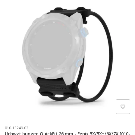
Wysyłka 24h
010-13249-02
Uchwyt bungee QuickFit 26 mm - Fenix 5X/5X+/6X/7X [010-