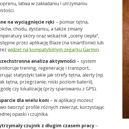
oprenu, łatwa w zakładaniu i utrzymaniu
ystości.
ne na wyciągnięcie ręki
– pomiar tętna,
oków, chodu, dystansu, a także zmiany
mperatury skóry oraz wskaźnik „oceny ciepła”,
stępne przez aplikację Blaze (na smartfonie) lub
zez
widżet na kompatybilnym zegarku Garmin
.
zechstronna analiza aktywności
– system
nitoruje trening, regenerację i transport,
erując statystyki takie jak strefy tętna, alerty (np.
ak tętna, przegrzanie, niski poziom baterii),
godę czy lokalizację (przy sparowaniu z GPS).
parcie dla wielu koni
– w aplikacji możesz
two tworzyć profile różnych zwierząt, korzystając
jednej opaski i czujnika.
trzymały czujnik z długim czasem pracy
–