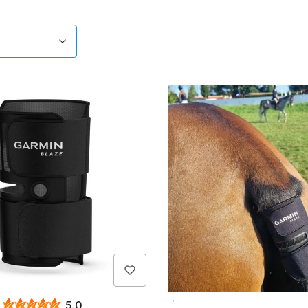
ów
omyślne
h
Przetestuj opaskę
5.0