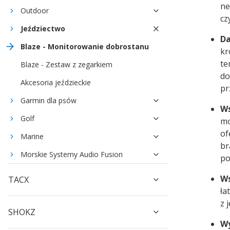
ne
Outdoor
cz
Jeździectwo
Da
Blaze - Monitorowanie dobrostanu
kr
te
Blaze - Zestaw z zegarkiem
do
Akcesoria jeździeckie
pr
Garmin dla psów
Ws
Golf
mo
of
Marine
br
Morskie Systemy Audio Fusion
po
Ws
TACX
ła
z 
SHOKZ
Wy