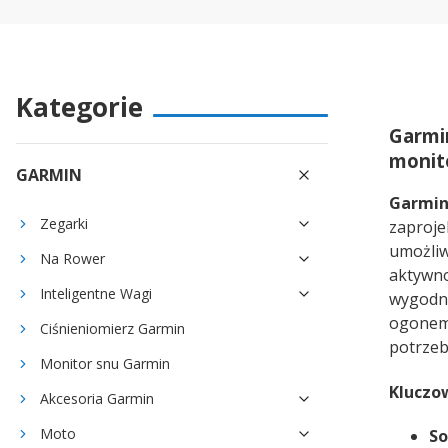
Kategorie
Garmi
monit
GARMIN
Garmin
Zegarki
zaproje
umożliw
Na Rower
aktywno
Inteligentne Wagi
wygodn
ogonem,
Ciśnieniomierz Garmin
potrzeb
Monitor snu Garmin
Kluczo
Akcesoria Garmin
Moto
So