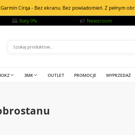
Garmin Cirqa - Bez ekranu. Bez powiadomień. Z pełnym ob
Raty 0%
Newsroom
HOKZ
3MK
OUTLET
PROMOCJE
WYPRZEDAŻ
obrostanu