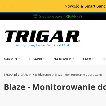
Nowość 🔥 Smart Band 
Sieć sklepów TRIGAR (8)
GARMIN
ZEGARKI
NA ROWER
TACX
S
TRIGAR.pl
GARMIN
Jeździectwo
Blaze - Monitorowanie dobrostanu
Blaze - Monitorowanie d