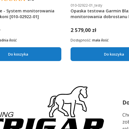
010-02922-01_testy
e - System monitorowania
Opaska testowa Garmin Bla
koni [010-02922-01]
monitorowania dobrostanu 
ł
2 579,00 zł
ednia ilość
Dostępność:
mała ilość
Do koszyka
Do koszyka
Do
Ch
zo
rel