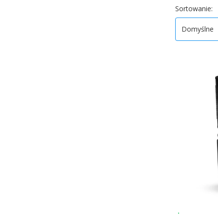
Koniec filtr
D
Sortowanie:
Domyślne
Wysyłka 24