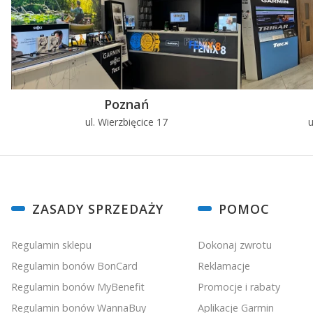
Poznań
ul. Wierzbięcice 17
u
Linki w stopce
ZASADY SPRZEDAŻY
POMOC
Regulamin sklepu
Dokonaj zwrotu
Regulamin bonów BonCard
Reklamacje
Regulamin bonów MyBenefit
Promocje i rabaty
Regulamin bonów WannaBuy
Aplikacje Garmin