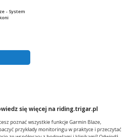
ze - System
koni
wiedz się więcej na riding.trigar.pl
cesz poznać wszystkie funkcje Garmin Blaze,
baczyć przykłady monitoringu w praktyce i przeczytać
acje ze współpracy z hodowlami i klinikami? Odwiedź