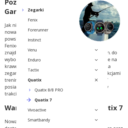
Poznaj serię
Garmin Quatix 7
Zegarki
Fenix
Jak nie trudno się domyślić,
Forerunner
nowa seria
Garmin Quatix 7
powstała na bazie generacji
Instinct
Fenixów 7. W związku z tym
Venu
znajdziemy tu nowy rodzaj obsługi zegarków, tzn. do
wyboru mamy tradycyjne klawisze rozmieszczone na
Enduro
krawędziach obudowy lub ekran dotykowy. Jak na
Tactix
zegarki dla wilków morskich przystało, poza funkcjami
treningowymi znanymi z Fenixów, nowy Quatix 7
Quatix
posiada szereg dodatków, które przydadzą się w
Quatix 8/8 PRO
trakcie żeglowania lub wędkowania.
Quatix 7
Warianty zegarka Garmin Quatix 7
Vivoactive
Smartbandy
Nowa seria zegarków dla fanów żeglowania jest