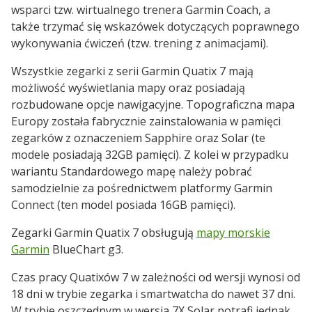
wsparci tzw. wirtualnego trenera Garmin Coach, a
także trzymać się wskazówek dotyczących poprawnego
wykonywania ćwiczeń (tzw. trening z animacjami).
Wszystkie zegarki z serii Garmin Quatix 7 mają
możliwość wyświetlania mapy oraz posiadają
rozbudowane opcje nawigacyjne. Topograficzna mapa
Europy została fabrycznie zainstalowania w pamięci
zegarków z oznaczeniem Sapphire oraz Solar (te
modele posiadają 32GB pamięci). Z kolei w przypadku
wariantu Standardowego mapę należy pobrać
samodzielnie za pośrednictwem platformy Garmin
Connect (ten model posiada 16GB pamięci).
Zegarki Garmin Quatix 7 obsługują
mapy morskie
Garmin
BlueChart g3.
Czas pracy Quatixów 7 w zależności od wersji wynosi od
18 dni w trybie zegarka i smartwatcha do nawet 37 dni.
W trybie oszczędnym w wersja 7X Solar potrafi jednak