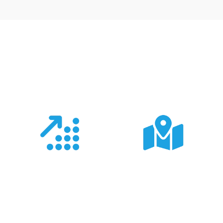
Co nas wyróżnia?
Doświadczenie
Sieć sprzedaży
Z produktami Garmin
Posiadamy 8
pracujemy od 18 lat -
wyspecjalizowanych
znamy je wszystkie.
Sklepów Firmowych
TRIGAR.