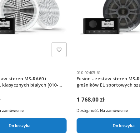
010-02405-61
staw stereo MS-RA60 i
Fusion - zestaw stereo MS-R
 klasycznych białych [010-
głośników EL sportowych sza
02405-61]
ł
1 768,00 zł
a zamówienie
Dostępność:
Na zamówienie
Do koszyka
Do koszyka