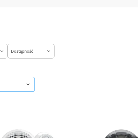
Dostępność
ów
omyślne