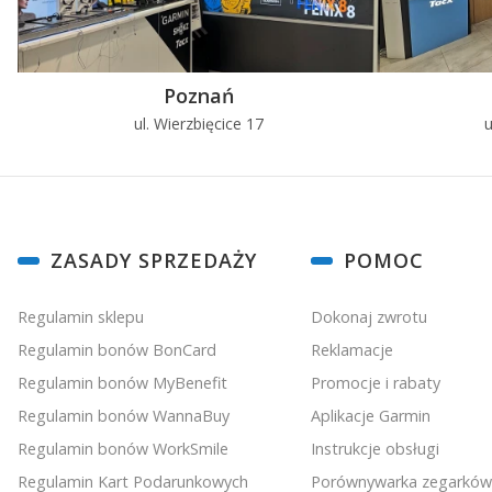
Poznań
ul. Wierzbięcice 17
u
Linki w stopce
ZASADY SPRZEDAŻY
POMOC
Regulamin sklepu
Dokonaj zwrotu
Regulamin bonów BonCard
Reklamacje
Regulamin bonów MyBenefit
Promocje i rabaty
Regulamin bonów WannaBuy
Aplikacje Garmin
Regulamin bonów WorkSmile
Instrukcje obsługi
Regulamin Kart Podarunkowych
Porównywarka zegarków