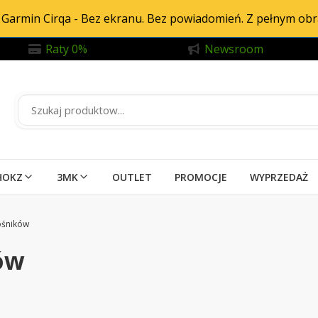
Garmin Cirqa - Bez ekranu. Bez powiadomień. Z pełnym ob
Raty 0%
Newsroom
HOKZ
3MK
OUTLET
PROMOCJE
WYPRZEDAŻ
ośników
ów