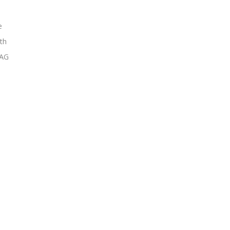
e
th
CAG
Co nas wyróżnia?