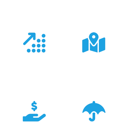
Co nas wyróżnia?
Doświadczenie
Sieć sprzedaży
Z produktami Garmin
Posiadamy 8
pracujemy od 18 lat -
wyspecjalizowanych
znamy je wszystkie.
Sklepów Firmowych
TRIGAR.