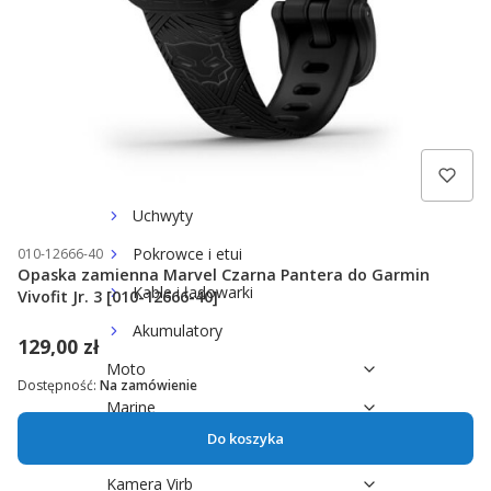
Paski Lily
Paski Swim 2
Paski dla pozostałych
modeli
Czujniki fitness
Do pomiarów mocy
Uchwyty
Pokrowce i etui
010-12666-40
Opaska zamienna Marvel Czarna Pantera do Garmin
Kable i ładowarki
Vivofit Jr. 3 [010-12666-40]
Akumulatory
129,00 zł
Moto
Dostępność:
Na zamówienie
Marine
Do koszyka
Outdoor
Kamera Virb