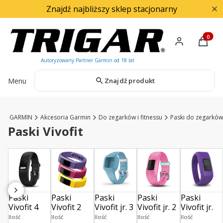
Znajdź najbliższy sklep stacjonarny
Produkty
Menu
Znajdź produkt
l
GARMIN
Akcesoria Garmin
Do zegarków i fitnessu
Paski do zegarków
Paski Vivofit
Paski
Paski
Paski
Paski
Paski
Vivofit 4
Vivofit 2
Vivofit jr. 3
Vivofit jr. 2
Vivofit jr.
Ilość
Ilość
Ilość
Ilość
Ilość