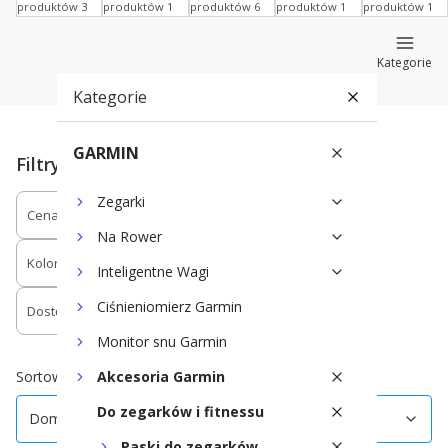
produktów 3
produktów 1
produktów 6
produktów 1
produktów 1
Kategorie
Kategorie
GARMIN
Filtry
Zegarki
Cena
Rodzaj/Materiał paska
Na Rower
Kolor
Kompatybilność
Inteligentne Wagi
Ciśnieniomierz Garmin
Dostępność
Monitor snu Garmin
Koniec filtrów
Domyślne
Sortowanie:
Akcesoria Garmin
Do zegarków i fitnessu
Domyślne
Paski do zegarków