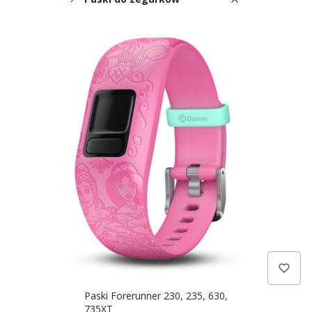
Paski QuickFit/UltraFit
Paski Forerunner 955/965/970
Paski Forerunner 935/945
Paski Forerunner 745
Paski Quick Release 24mm (m. in.
Venu X1)
Paski Quick Release 22mm (m.in.
Forerunner, Venu, Vivoactive)
Paski Quick Release 20mm (m.in.
Forerunner, Venu, Vivomove)
Paski Quick Release 18mm (m.in.
Forerunner, Venu, Vivomove)
Paski Fenix 3
Paski Forerunner 230, 235, 630,
735XT