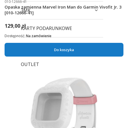
010-12666-41
Opaska zamienna Marvel Iron Man do Garmin Vivofit Jr. 3
3MK
[010-12666-41]
129,00 zł
KARTY PODARUNKOWE
Dostępność:
Na zamówienie
WYPRZEDAŻ
Do koszyka
OUTLET
APLIKACJE
GADŻETY
SKLEPY TRIGAR