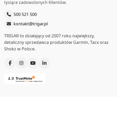
tysiące zadowolonych Klientów.
500 521 500
kontakt@trigar.pl
TRIGAR to działający od 2007 roku największy,
detaliczny sprzedawca produktów Garmin, Tacx oraz
Shokz w Polsce.
4.9
Na podstawie
7872
opinii
z całego okresu