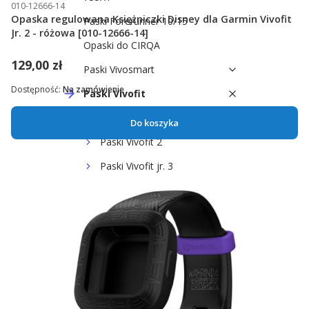
010-12666-14
Opaska regulowana Księżniczki Disney dla Garmin Vivofit
Paski Forerunner 10/15
Jr. 2 - różowa [010-12666-14]
Opaski do CIRQA
129,00 zł
Paski Vivosmart
Dostępność:
Na zamówienie
Paski Vivofit
Paski Vivofit 4
Do koszyka
Paski Vivofit 2
Paski Vivofit jr. 3
Paski Vivofit jr. 2
Paski Vivofit jr.
Paski Instinct
Paski Forerunner 45/45S
Paski Lily 2