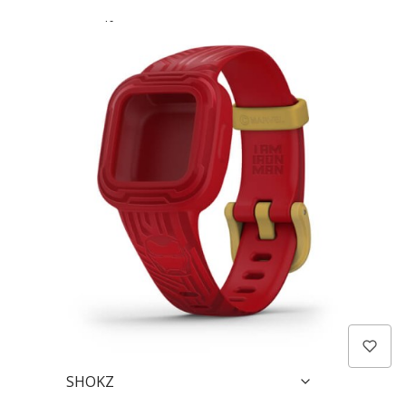
Golf
Dla zwierząt
Moto
Outdoor
Jeździectwo
Garmin dla psów
Golf
Marine
Morskie Systemy Audio Fusion
TACX
SHOKZ