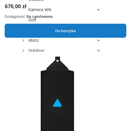
670,00 zł
Kamera Virb
Dostępność:
Na zamówienie
Golf
Dla zwierząt
Do koszyka
Moto
Outdoor
Jeździectwo
Garmin dla psów
Golf
Marine
Morskie Systemy Audio Fusion
TACX