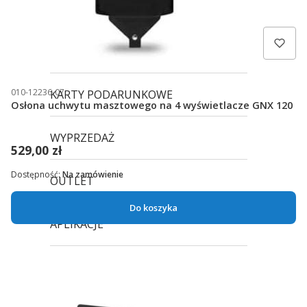
SHOKZ
3MK
010-12236-07
KARTY PODARUNKOWE
Osłona uchwytu masztowego na 4 wyświetlacze GNX 120
WYPRZEDAŻ
529,00 zł
Dostępność:
Na zamówienie
OUTLET
Do koszyka
APLIKACJE
GADŻETY