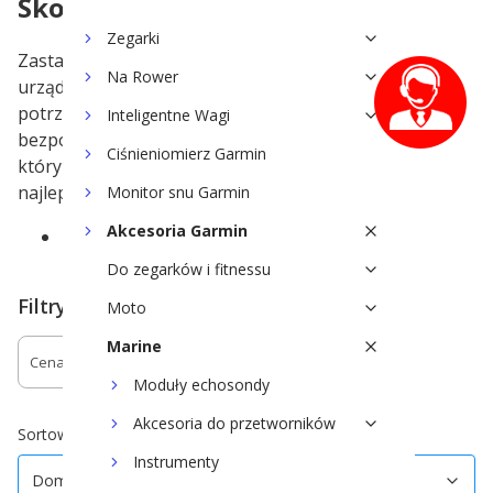
Skorzystaj z pomocy eksperta
Zegarki
Zastanawiasz się nad zakupem
Na Rower
urządzenia Garmin z działu Marine i
potrzebujesz pomocy? Zadaj pytanie
Inteligentne Wagi
bezpośrednio naszemu ekspertowi,
Ciśnieniomierz Garmin
który doradzi Ci wybór
najlepszego rozwiązania dla Twoich potrzeb:
Monitor snu Garmin
Akcesoria Garmin
Mail:
marine@trigar.pl
Do zegarków i fitnessu
Filtry
Moto
Marine
Cena
Dostępność
Moduły echosondy
Koniec filtrów
Akcesoria do przetworników
Domyślne
Sortowanie:
Instrumenty
Domyślne