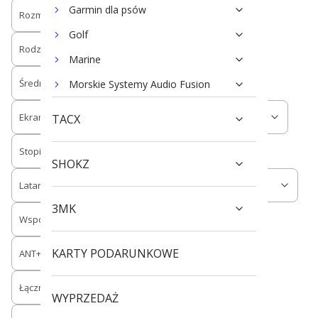
Garmin dla psów
Rozmiar koperty
Rodzaj szkiełka
Golf
Rodzaj ekranu
Marine
Średnica lub przekątna wyświetlacza
Morskie Systemy Audio Fusion
Ekran dotykowy
Doładowanie solarne
TACX
Stopień ochrony IP
SHOKZ
Latarka na krawędzi obudowy
Bluetooth
3MK
Współpraca z systemami
WiFi
KARTY PODARUNKOWE
ANT+
Łączność LTE
Łączność satelitarna
WYPRZEDAŻ