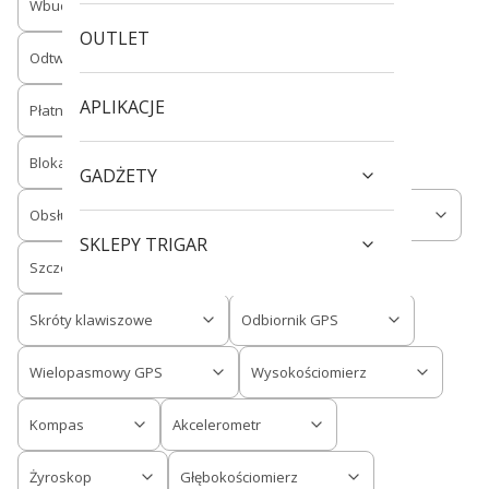
Wbudowany mikrofon i głośnik
OUTLET
Odtwarzanie muzyki
APLIKACJE
Płatności zegarkiem Garmin Pay
Blokada zegarka kodem dostępu
GADŻETY
Obsługa map
Ilość fizycznych przycisków
SKLEPY TRIGAR
Szczelne przyciski indukcyjne
Skróty klawiszowe
Odbiornik GPS
Wielopasmowy GPS
Wysokościomierz
Kompas
Akcelerometr
Żyroskop
Głębokościomierz