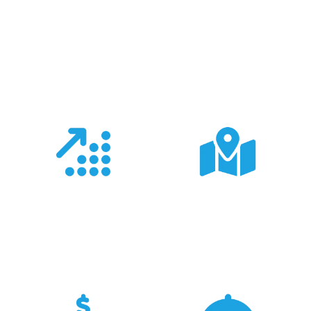
Co nas wyróżnia?
Doświadczenie
Sieć sprzedaży
Z produktami Garmin
Posiadamy 8
pracujemy od 18 lat -
wyspecjalizowanych
znamy je wszystkie.
Sklepów Firmowych
TRIGAR.