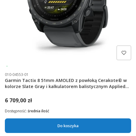
Wysyłka 24h
010-04553-01
Garmin Tactix 8 51mm AMOLED z powłoką Cerakote® w
kolorze Slate Gray i kalkulatorem balistycznym Applied
Ballistics Ultralight [010-04553-01]
6 709,00 zł
Dostępność:
średnia ilość
Do koszyka