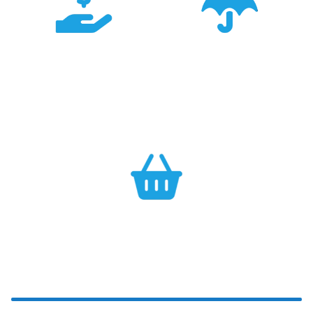
Konkurencyjność
Bezpieczeństwo
Największa dostępność
Cały asortyment objęty
produktów GARMIN w
pełną polską gwarancją
Polsce w najlepszych
producenta.
cenach.
Efektywność
Własny magazyn zapewnia sprawną realizację zamówień.