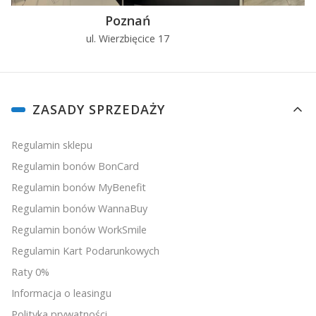
Poznań
ul. Wierzbięcice 17
u
Linki w stopce
ZASADY SPRZEDAŻY
Regulamin sklepu
Regulamin bonów BonCard
Regulamin bonów MyBenefit
Regulamin bonów WannaBuy
Regulamin bonów WorkSmile
Regulamin Kart Podarunkowych
Raty 0%
Informacja o leasingu
Polityka prywatności