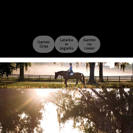
Latarka
Garmin
Garmin
w
na
Cirqa
zegarku
rower