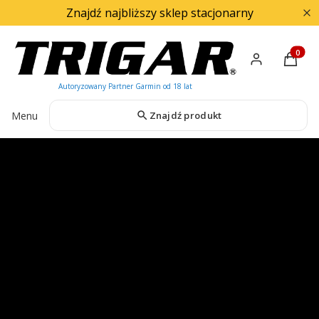
Znajdź najbliższy sklep stacjonarny
Produkty
Menu
Znajdź produkt