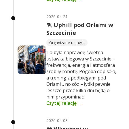
2026-04-21
🏃 Uphill pod Orłami w
Szczecinie
Organizator ustawki
To była naprawdę świetna
ustawka biegowa w Szczecinie –
frekwencja, energia i atmosfera
zrobiły robotę. Pogoda dopisała,
a trening z podbiegami pod
Orłami… no cóż – łydki pewnie
jeszcze przez kilka dni będą o
nim przypominać.
Czytaj relację →
2026-04-03
❤️ Wkręceni w