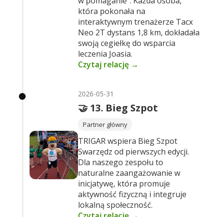
w pomaganie”. Każda osoba,
która pokonała na
interaktywnym trenażerze Tacx
Neo 2T dystans 1,8 km, dokładała
swoją cegiełkę do wsparcia
leczenia Joasia.
Czytaj relację →
2026-05-31
🤝 13. Bieg Szpot
Partner główny
TRIGAR wspiera Bieg Szpot
Swarzędz od pierwszych edycji.
Dla naszego zespołu to
naturalne zaangażowanie w
inicjatywę, która promuje
aktywność fizyczną i integruje
lokalną społeczność.
Czytaj relację →