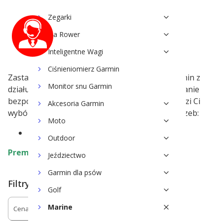
Zegarki
Na Rower
Inteligentne Wagi
Ciśnieniomierz Garmin
Zastanawiasz się nad zakupem urządzenia Garmin z
Monitor snu Garmin
działu Marine i potrzebujesz pomocy? Zadaj pytanie
bezpośrednio naszemu ekspertowi, który doradzi Ci
Akcesoria Garmin
wybór najlepszego rozwiązania dla Twoich potrzeb:
Moto
Mail:
marine@trigar.pl
Outdoor
Premiera serii:
Październik 2023 roku
Jeździectwo
Garmin dla psów
Filtry
Golf
Marine
Cena
Przekątna wyświetlacza