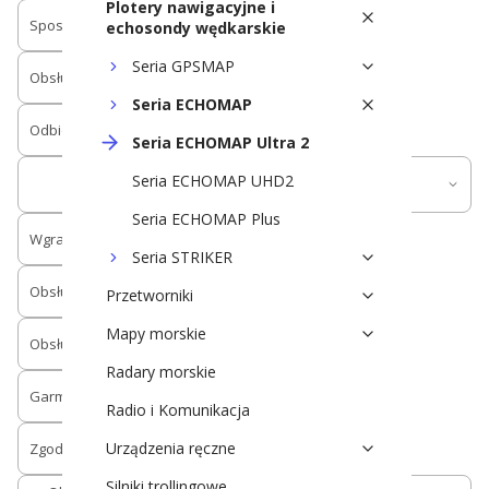
Plotery nawigacyjne i
Sposób obsługi
echosondy wędkarskie
Seria GPSMAP
Obsługa czytnika kart pamięci na USB
Seria ECHOMAP
Odbiornik GPS
Seria ECHOMAP Ultra 2
Umożliwia obsługę wielopasmowych i
Seria ECHOMAP UHD2
wielosystemowych systemów lokalizacji
Seria ECHOMAP Plus
Wgrana mapa bazowa świata
Seria STRIKER
Obsługa map morskich Bluechart G3
Przetworniki
Mapy morskie
Obsługa map morskich Garmin Navionics+
Radary morskie
Garmin Quickdraw Contours (batymetria)
Radio i Komunikacja
Urządzenia ręczne
Zgodność z aplikacją ActiveCapitan
Silniki trollingowe