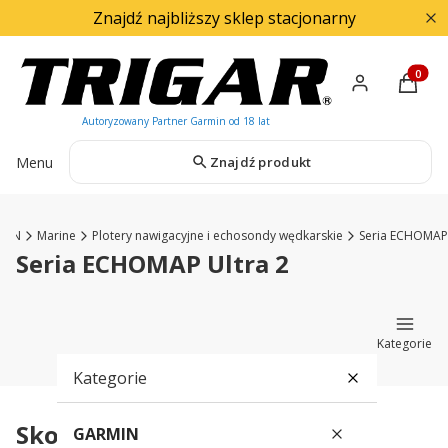
Znajdź najbliższy sklep stacjonarny
Produkty
Menu
Znajdź produkt
MIN
Marine
Plotery nawigacyjne i echosondy wędkarskie
Seria ECHOMAP
Seria ECHOMAP Ultra 2
Kategorie
Kategorie
Skorzystaj z pomocy eksperta
GARMIN