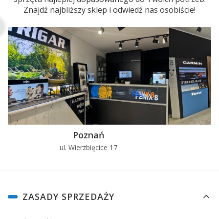
Znajdź najbliższy sklep i odwiedź nas osobiście!
Poznań
ul. Wierzbięcice 17
u
Linki w stopce
ZASADY SPRZEDAŻY