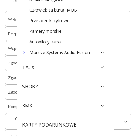
Obsługa Garmin Helm (Kontrola plotera z poziomu
aplikacji Active Captain)
Człowiek za burtą (MOB)
Wi-fi
Przełączniki cyfrowe
Kamery morskie
Bezprzewodowe łączenie zgodnych ploterów
Autopiloty kursu
Współpraca z komunikatorami inReach
Morskie Systemy Audio Fusion
Zgodność z NMEA 2000
TACX
Zgodność z Garmin Panoptix Livescope
SHOKZ
Zgodność z radarami Garmin
3MK
Kompatybilność z urządzeniami AIS
Obsługa DSC (wyświetlanie pozycji z radia VHF z
KARTY PODARUNKOWE
obsługą DSC)