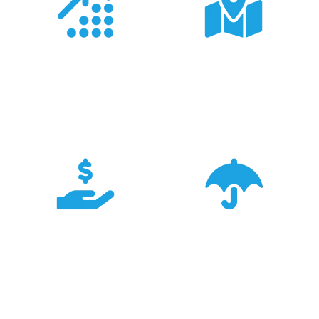
Doświadczenie
Sieć sprzedaży
Z produktami Garmin
Posiadamy 8
pracujemy od 18 lat -
wyspecjalizowanych
znamy je wszystkie.
Sklepów Firmowych
TRIGAR.
Konkurencyjność
Bezpieczeństwo
Największa dostępność
Cały asortyment objęty
produktów GARMIN w
pełną polską gwarancją
Polsce w najlepszych
producenta.
cenach.