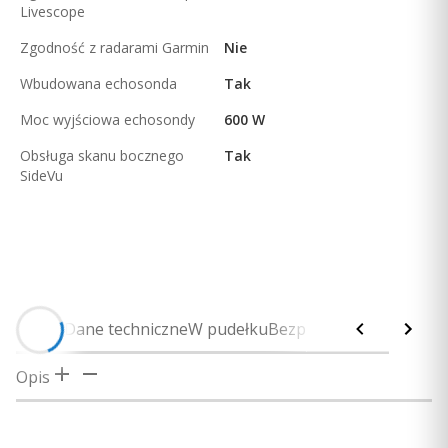
Livescope
Zgodność z radarami Garmin
Nie
Wbudowana echosonda
Tak
Moc wyjściowa echosondy
600 W
Obsługa skanu bocznego
Tak
SideVu
Opis
Dane techniczne
W pudełku
Bezpieczeństwo
Opis