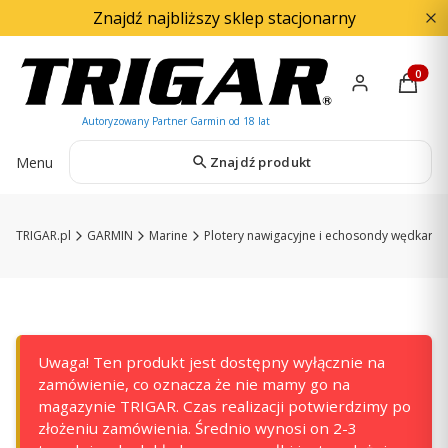
Znajdź najbliższy sklep stacjonarny
Produkty
Menu
Znajdź produkt
TRIGAR.pl
GARMIN
Marine
Plotery nawigacyjne i echosondy wędkarsk
Uwaga! Ten produkt jest dostępny wyłącznie na
zamówienie, co oznacza że nie mamy go na
magazynie TRIGAR. Czas realizacji potwierdzimy po
złożeniu zamówienia. Średnio wynosi on 2-3