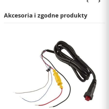
wielopasmowemu modułowi GPS
Akcesoria i zgodne produkty
ZGODNOŚĆ Z SIECIĄ NMEA 2000
Podłącz urządzenie do czujników kierunku,
autopilotów, systemów audio Fusion-Link™ i innych
akcesoriów.
APLIKACJA ACTIVECAPTAIN
Sparuj urządzenie z bezpłatną aplikacją na urządzenia