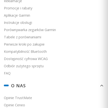
Reklamacje
Ceny podane bez kosztów dostawy.
Promocje i rabaty
Dostępność:
Na zamówienie
Aplikacje Garmin
Instrukcje obsługi
Do koszyka
Porównywarka zegarków Garmin
Tabele z porównaniami
Pierwsze kroki po zakupie
Kompatybilność Bluetooth
Dostępność cyfrowa WCAG
Odbiór zużytego sprzętu
FAQ
O NAS
Opinie TrustMate
Opinie Ceneo