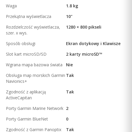
Waga
1.8 kg
Przekątna wyświetlacza
10"
Rozdzielczość wyświetlacza,
1280 × 800 pikseli
szer. x wys.
Sposób obsługi
Ekran dotykowy i Klawisze
Slot kart microSD/SD
2 karty microSD™
Wgrana mapa bazowa świata
Nie
Obsługa map morskich Garmin
Tak
Navionics+
Zgodność z aplikacją
Tak
ActiveCapitan
Porty Garmin Marine Network
2
Porty Garmin BlueNet
0
Zgodność z Garmin Panoptix
Tak