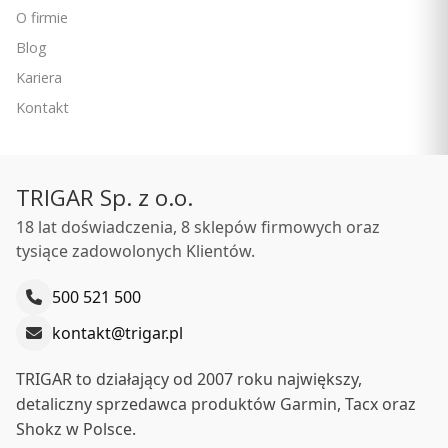
O firmie
Blog
Kariera
Kontakt
Kabel adaptacyjny ze złączem 12-pin i 8-pin (przetwornik)
i złączem 12-pin (echosonda) do łodzi z kadłubem z
PRODUCENT
włókna szklanego
GARMIN
TRIGAR Sp. z o.o.
Cena
159,00 zł
18 lat doświadczenia, 8 sklepów firmowych oraz
tysiące zadowolonych Klientów.
Ceny podane bez kosztów dostawy.
Dostępność:
Na zamówienie
500 521 500
kontakt@trigar.pl
Do koszyka
TRIGAR to działający od 2007 roku największy,
detaliczny sprzedawca produktów Garmin, Tacx oraz
Shokz w Polsce.