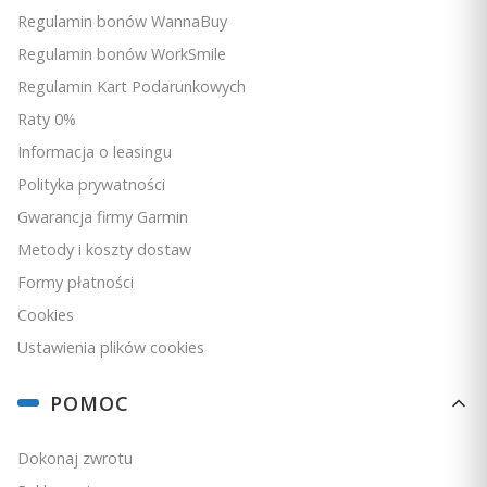
Regulamin bonów WannaBuy
Regulamin bonów WorkSmile
Regulamin Kart Podarunkowych
Raty 0%
Informacja o leasingu
Polityka prywatności
Gwarancja firmy Garmin
Metody i koszty dostaw
Formy płatności
Cookies
Ustawienia plików cookies
Uchwyt pałąkowy z mechanizmem szybkiego odłączania
do Echomap Ultra 2 102sv [010-13352-02]
POMOC
PRODUCENT
GARMIN
Dokonaj zwrotu
Cena
859,00 zł