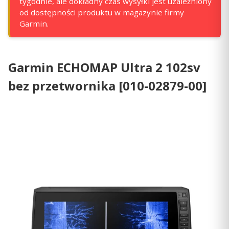
tygodnie, ale dokładny czas wysyłki jest uzależniony
od dostępności produktu w magazynie firmy
Garmin.
Garmin ECHOMAP Ultra 2 102sv
bez przetwornika [010-02879-00]