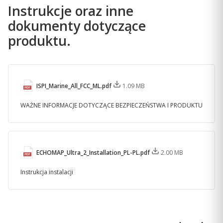
bezprzewodowo udostępniać informacje — takie jak
Instrukcje oraz inne
dane echosondy
, punkty trasy i trasy — między sobą.
3
dokumenty dotyczące
produktu.
ISPI_Marine_All_FCC_ML.pdf
1.09 MB
WAŻNE INFORMACJE DOTYCZĄCE BEZPIECZEŃSTWA I PRODUKTU
BĄDŹ NA BIEŻĄCO
ECHOMAP_Ultra_2_Installation_PL-PL.pdf
2.00 MB
Instrukcja instalacji
WIELOPASMOWY GPS
Uzyskaj większą dokładność pozycjonowania dzięki