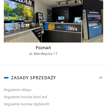
Poznań
ul. Wierzbięcice 17
u
Linki w stopce
ZASADY SPRZEDAŻY
Regulamin sklepu
Regulamin bonów BonCard
Regulamin bonów MyBenefit