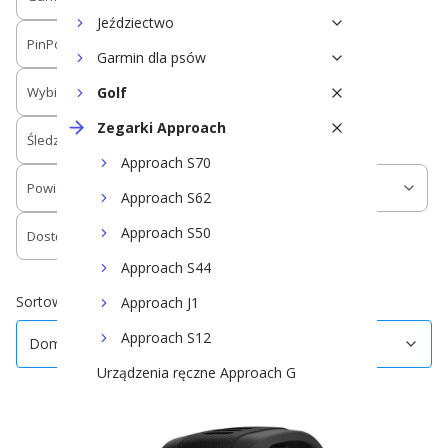
Jeździectwo
PinPointer
PlaysLike Distance
Garmin dla psów
Wybieranie celów dotknięciem
Golf
Zegarki Approach
Śledzenie dziennej aktywności
Approach S70
Powiadomienia z telefonu
Tryb multisport
Approach S62
Approach S50
Dostępność
Approach S44
Koniec filtrów
Domyślne
Sortowanie:
Approach J1
Approach S12
Domyślne
Urządzenia ręczne Approach G
Czujniki do kijów
Dalmierz laserowy Approach Z