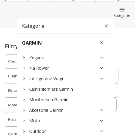
Kategorie
Kategorie
GARMIN
Filtry
Zegarki
Cena
Rok premiery
Na Rower
Płatności zegarkiem
Ekran kolorowy
Inteligentne Wagi
Ciśnieniomierz Garmin
Ekran dotykowy
Tętno z nadgarstka
Monitor snu Garmin
Materiał ramki
Mapa pól golfowych
Akcesoria Garmin
Ręczne ustawianie pozycji
Moto
Outdoor
Garmin AutoShot
Podgląd pola