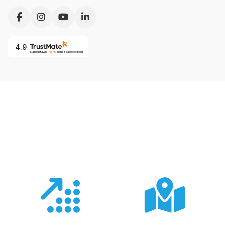
4.9
Na podstawie
7878
opinii
z całego okresu
Co nas wyróżnia?