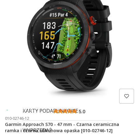
Symulatory i monitory uderzeń
Approach R
Marine
Morskie Systemy Audio Fusion
TACX
SHOKZ
3MK
Wysyłka 24h
KARTY PODARUNKOWE
5.0
010-02746-12
Garmin Approach S70 - 47 mm - Czarna ceramiczna
WYPRZEDAŻ
ramka i czarna silikonowa opaska [010-02746-12]