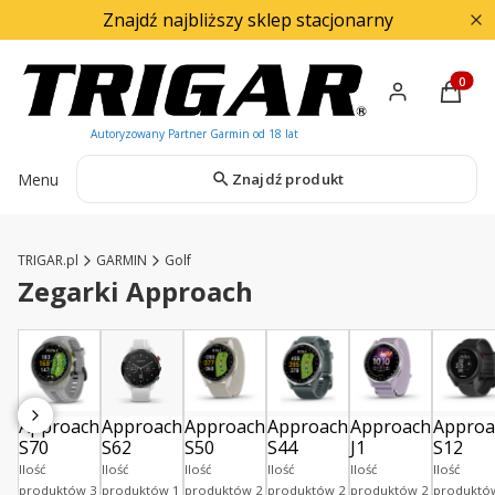
Znajdź najbliższy sklep stacjonarny
Produkty
Menu
Znajdź produkt
TRIGAR.pl
GARMIN
Golf
Zegarki Approach
Approach
Approach
Approach
Approach
Approach
Approa
S70
S62
S50
S44
J1
S12
Ilość
Ilość
Ilość
Ilość
Ilość
Ilość
produktów 3
produktów 1
produktów 2
produktów 2
produktów 2
produktó