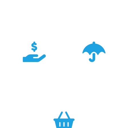
Doświadczenie
Sieć sprzedaży
Z produktami Garmin
Posiadamy 8
pracujemy od 18 lat -
wyspecjalizowanych
znamy je wszystkie.
Sklepów Firmowych
TRIGAR.
Konkurencyjność
Bezpieczeństwo
Największa dostępność
Cały asortyment objęty
produktów GARMIN w
pełną polską gwarancją
Polsce w najlepszych
producenta.
cenach.