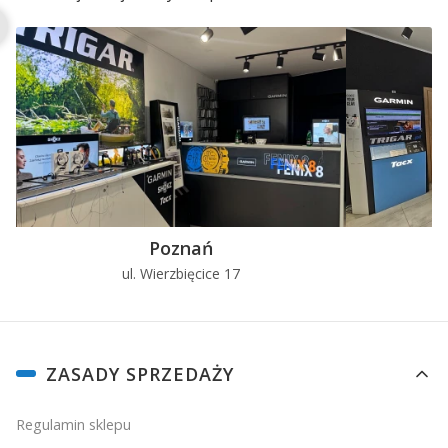
Poznań
ul. Wierzbięcice 17
u
Linki w stopce
ZASADY SPRZEDAŻY
Regulamin sklepu