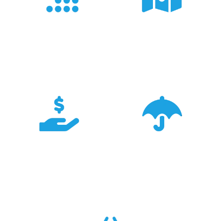
Doświadczenie
Sieć sprzedaży
Z produktami Garmin
Posiadamy 8
pracujemy od 18 lat -
wyspecjalizowanych
znamy je wszystkie.
Sklepów Firmowych
TRIGAR.
Konkurencyjność
Bezpieczeństwo
Największa dostępność
Cały asortyment objęty
produktów GARMIN w
pełną polską gwarancją
Polsce w najlepszych
producenta.
cenach.