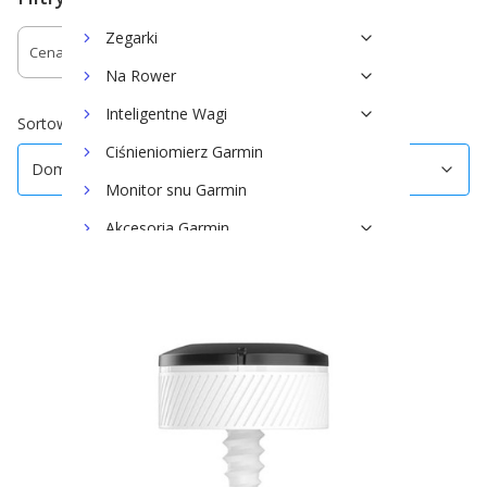
Zegarki
Cena
Dostępność
Na Rower
Koniec filtrów
Inteligentne Wagi
Domyślne
Sortowanie:
Ciśnieniomierz Garmin
Domyślne
Monitor snu Garmin
Akcesoria Garmin
Moto
Outdoor
Jeździectwo
Garmin dla psów
Golf
Zegarki Approach