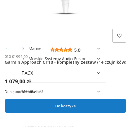
Urządzenia ręczne Approach G
Czujniki do kijów
Dalmierz laserowy Approach Z
Symulatory i monitory uderzeń
Approach R
Marine
Wysyłka 24h
5.0
010-01994-00
Morskie Systemy Audio Fusion
Garmin Approach CT10 - kompletny zestaw (14 czujników)
TACX
1 079,00 zł
SHOKZ
Dostępność:
mała ilość
Do koszyka
3MK
KARTY PODARUNKOWE