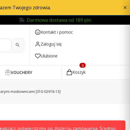
razem Twojego zdrowia.
Darmowa dostawa od 189 pln
Kontakt i pomoc
Zaloguj się
Ulubione
Produkty w koszyku: 0. Zobac
Koszyk
VOUCHERY
szarymi maskownicami [010-02918-13]
alizacji potwierdzimy po złożeniu zamówienia. Średnio