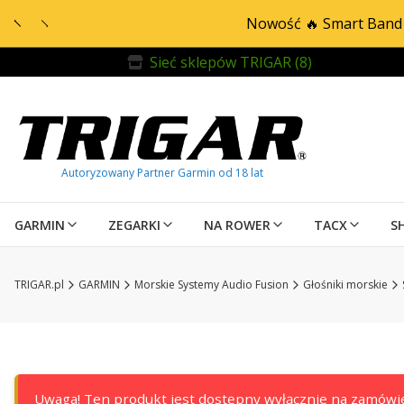
Nowość 🔥 Smart Band 
Sieć sklepów TRIGAR (8)
GARMIN
ZEGARKI
NA ROWER
TACX
S
TRIGAR.pl
GARMIN
Morskie Systemy Audio Fusion
Głośniki morskie
Uwaga! Ten produkt jest dostępny wyłącznie na zamówie