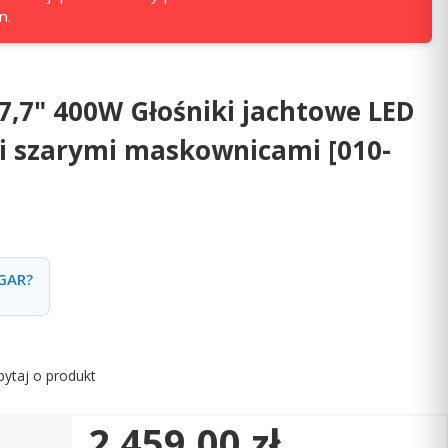
n.
 7,7" 400W Głośniki jachtowe LED
i szarymi maskownicami [010-
GAR?
pytaj o produkt
Cena
2 459,00 zł