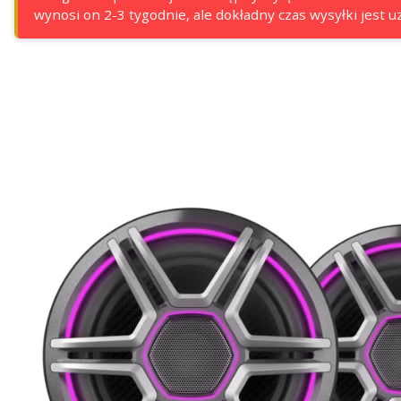
wynosi on 2-3 tygodnie, ale dokładny czas wysyłki jest