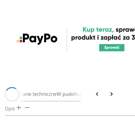
Opis
Dane techniczne
W pudełku
Opis