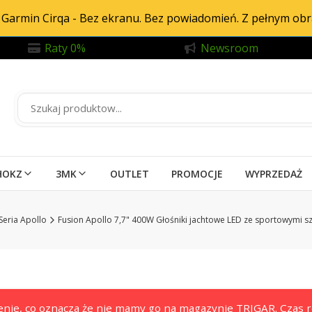
Garmin Cirqa - Bez ekranu. Bez powiadomień. Z pełnym ob
Raty 0%
Newsroom
HOKZ
3MK
OUTLET
PROMOCJE
WYPRZEDAŻ
Seria Apollo
Fusion Apollo 7,7" 400W Głośniki jachtowe LED ze sportowymi 
nie, co oznacza że nie mamy go na magazynie TRIGAR. Czas re