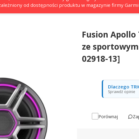
 uzależniony od dostępności produktu w magazynie firmy Garmi
Fusion Apollo
ze sportowym
02918-13]
Dlaczego TRI
Sprawdź opinie
Za
Porównaj