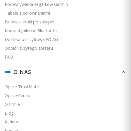
Monitoruj tętno w trakcie pływania oraz rejestruj
Porównywarka zegarków Garmin
Dostępność:
mała ilość
dane dynamiki biegu z zewnętrznymi
paskami
Tabele z porównaniami
Garmin HRM
Do koszyka
Pierwsze kroki po zakupie
Kontroluj rym pedałowania dzięki
czujnikowi
Kompatybilność Bluetooth
kadencji Garmin
Zamontuj zegarek na kierownicy za pomocą
Dostępność cyfrowa WCAG
rowerowego mocowania Garmin
Odbiór zużytego sprzętu
FAQ
O NAS
Opinie TrustMate
Opinie Ceneo
O firmie
Blog
Dostosuj tempo dla zwiększenia wydajności
Kariera
Garmin Fenix 6 PRO to wytrzymały multisportowy
Kontakt