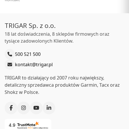
zegark sportowy z GPS, który umożliwia
korzystanie z map, muzyki, monitorowania tempa
treningów i nie tylko. Z nimi możesz podjąć każde
TRIGAR Sp. z o.o.
5.0
wyzwanie.
Silikonowy pasek Garmin Quick Fit 22 mm - Fenix 5/6 -
18 lat doświadczenia, 8 sklepów firmowych oraz
żółty [010-12863-04]
tysiące zadowolonych Klientów.
PRODUCENT
GARMIN
500 521 500
Cena
209,00 zł
kontakt@trigar.pl
Ceny podane bez kosztów dostawy.
Dostępność:
duża ilość
TRIGAR to działający od 2007 roku największy,
detaliczny sprzedawca produktów Garmin, Tacx oraz
Do koszyka
Shokz w Polsce.
4.9
Na podstawie
7869
opinii
z całego okresu