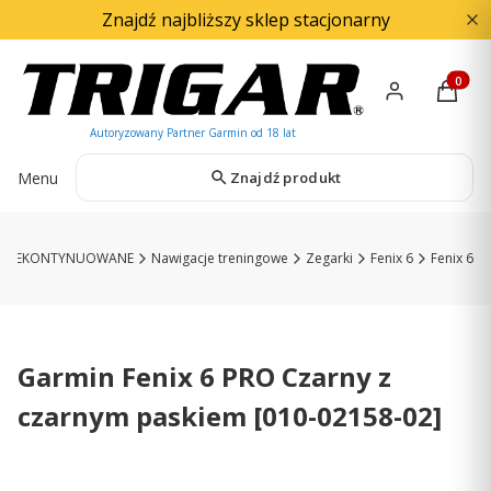
Znajdź najbliższy sklep stacjonarny
Produkty
Menu
Znajdź produkt
NIEKONTYNUOWANE
Nawigacje treningowe
Zegarki
Fenix 6
Fenix 6
Garmin Fenix 6 PRO Czarny z
czarnym paskiem [010-02158-02]