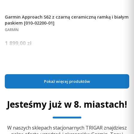
Garmin Approach S62 z czarną ceramiczną ramką i białym
paskiem [010-02200-01]
PRODUCENT
GARMIN
Cena
1 899,00 zł
Ceny podane bez kosztów dostawy.
Dostępność:
mała ilość
Do koszyka
Pokaż więcej produktów
Jesteśmy już w 8. miastach!
W naszych sklepach stacjonarnych TRIGAR znajdziesz