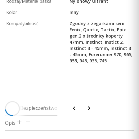
Rodzaj/Materiał paska
Nylonowy Ultrafit
Kolor
Inny
Kompatybilność
Zgodny z zegarkami serii
Fenix, Quatix, Tactix, Epix
gen.2 o średnicy koperty
47mm, Instinct, Instict 2,
Instinct 3 - 45mm, Instinct 3
- 45mm, Forerunner 970, 965,
955, 945, 935, 745
Opis
Bezpieczeństwo
Opis
Wymień swój silikonowy pasek na ten bardzo cienki