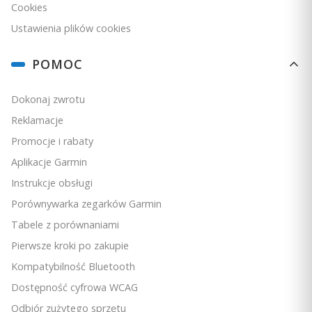
Cookies
Ustawienia plików cookies
POMOC
Bestseller
5.0
Garmin Fenix 7X Pro - Sapphire Solar Edition - Carbon Gray
DLC Titanium z czarnym paskiem [010-02778-11]
Dokonaj zwrotu
PRODUCENT
GARMIN
Reklamacje
Cena
2 499,00 zł
Promocje i rabaty
Ceny podane bez kosztów dostawy.
Aplikacje Garmin
Instrukcje obsługi
Dostępność:
duża ilość
Porównywarka zegarków Garmin
Do koszyka
Tabele z porównaniami
Pierwsze kroki po zakupie
Kompatybilność Bluetooth
Dostępność cyfrowa WCAG
Odbiór zużytego sprzętu