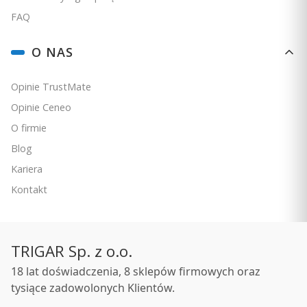
FAQ
O NAS
Opinie TrustMate
Opinie Ceneo
O firmie
Blog
Kariera
Kontakt
Bestseller
4.9
Garmin Fenix 7X Pro - Solar Edition - Czarny z czarnym
TRIGAR Sp. z o.o.
paskiem [010-02778-01]
PRODUCENT
18 lat doświadczenia, 8 sklepów firmowych oraz
GARMIN
tysiące zadowolonych Klientów.
Cena
1 999,00 zł