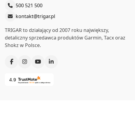
500 521 500
Ceny podane bez kosztów dostawy.
kontakt@trigar.pl
Dostępność:
duża ilość
TRIGAR to działający od 2007 roku największy,
Do koszyka
detaliczny sprzedawca produktów Garmin, Tacx oraz
Shokz w Polsce.
4.9
Na podstawie
7868
opinii
z całego okresu
Co nas wyróżnia?