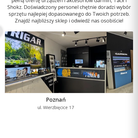
pełną ofertę urządzeń i akcesoriów Garmin, Tacx i
Shokz. Doświadczony personel chętnie doradzi wybór
sprzętu najlepiej dopasowanego do Twoich potrzeb.
Znajdź najbliższy sklep i odwiedź nas osobiście!
5.0
Garmin Quatix 7 [010-02540-61]
Poznań
PRODUCENT
GARMIN
ul. Wierzbięcice 17
u
Cena
2 199,00 zł
Ceny podane bez kosztów dostawy.
Dostępność:
mała ilość