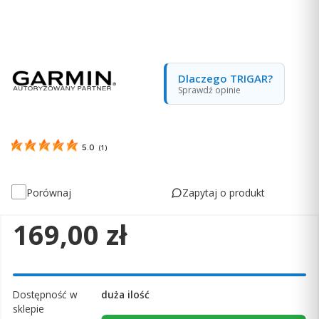
Dlaczego TRIGAR?
Sprawdź opinie
5.0
(
1
)
Zapytaj o produkt
Porównaj
Cena
169,00 zł
Dostępność w
duża ilość
sklepie