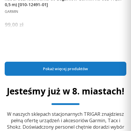
0,5 m) [010-12491-01]
PRODUCENT
GARMIN
Cena
99,00 zł
Ceny podane bez kosztów dostawy.
Dostępność:
duża ilość
Bądź na bieżąco
Do koszyka
Pływaj i nie rezygnuj z ważnych i inteligentnych funkcji.
Pokaż więcej produktów
Po sparowaniu ze
zgodnym smartfonem
pozostaniesz
w kontakcie, dzięki powiadomieniom z telefonu i
Jesteśmy już w 8. miastach!
automatycznej synchronizacji z serwisem
społecznościowym Garmin Connect. Nasza
aplikacja
pozwala na przeglądanie szczegółowych pomiarów i
śledzenie postępu. Możesz też udostępniać dane
W naszych sklepach stacjonarnych TRIGAR znajdziesz
treningowe swoim trenerom, znajomym z basenu lub
pełną ofertę urządzeń i akcesoriów Garmin, Tacx i
przyjaciołom i rodzinie.
Shokz. Doświadczony personel chętnie doradzi wybór