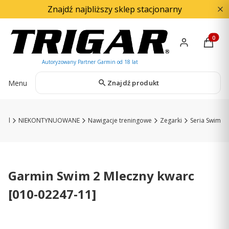
Znajdź najbliższy sklep stacjonarny
Produkty
Menu
Znajdź produkt
R.pl
NIEKONTYNUOWANE
Nawigacje treningowe
Zegarki
Seria Swim
Garmin Swim 2 Mleczny kwarc
[010-02247-11]