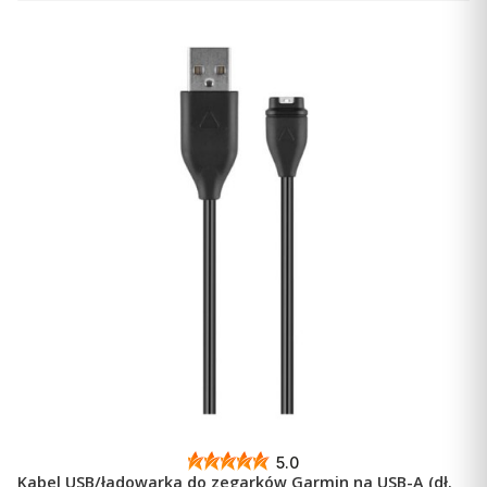
Zaprojektowany do pływania
Konstrukcja zegarka Garmin Swim 2 jest lekka i smukła,
dzięki czemu nie stawia dodatkowego oporu w wodzie.
Zawsze włączony, kolorowy wyświetlacz Garmin
Chroma™ jest czytelny nawet w pełnym słońcu. Dzięki
niezawodnemu interfejsowi z pięcioma przyciskami z
łatwością rozpoczniesz trening, wyświetlisz dane i
programy ćwiczeń lub zmienisz ustawienia, a woda nie
będzie Ci w tym przeszkadzać.
5.0
Kabel USB/ładowarka do zegarków Garmin na USB-A (dł.