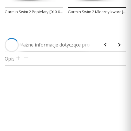
Garmin Swim 2 Popielaty [010-02247-10]
Garmin Swim 2 Mleczny kwarc [010-02247-11]
Opis
Ważne informacje dotyczące produktu
Bezpieczeńs
Opis
Aplikacja Garmin Connect może być zainstalowana na
urządzeniach (np. smartfonach, tabletach) z systemem
Android lub iOS. Urządzenia muszą spełniać poniższe
minimalne wymagania:
Apple iOS: