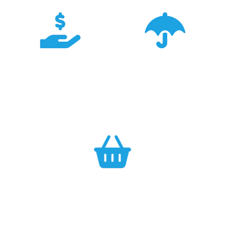
Do koszyka
Konkurencyjność
Bezpieczeństwo
Największa dostępność
Cały asortyment objęty
produktów GARMIN w
pełną polską gwarancją
Polsce w najlepszych
producenta.
cenach.
Efektywność
Własny magazyn zapewnia sprawną realizację zamówień.