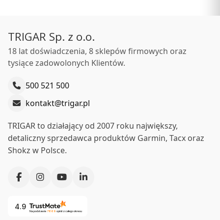
Silikonowy pasek Garmin Swim 2 - biały duży [010-12929-
03]
TRIGAR Sp. z o.o.
PRODUCENT
GARMIN
18 lat doświadczenia, 8 sklepów firmowych oraz
tysiące zadowolonych Klientów.
Cena
129,00 zł
Ceny podane bez kosztów dostawy.
500 521 500
Dostępność:
średnia ilość
kontakt@trigar.pl
Do koszyka
TRIGAR to działający od 2007 roku największy,
detaliczny sprzedawca produktów Garmin, Tacx oraz
Shokz w Polsce.
4.9
Na podstawie
7869
opinii
z całego okresu