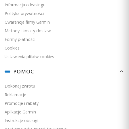
Informacja o leasingu
Polityka prywatności
Gwarancja firmy Garmin
Metody i koszty dostaw
Formy płatności
Cookies
Ustawienia plików cookies
POMOC
Silikonowy pasek Garmin Swim 2 - popielaty duży [010-
12929-02]
PRODUCENT
Dokonaj zwrotu
GARMIN
Reklamacje
Cena
129,00 zł
Promocje i rabaty
Ceny podane bez kosztów dostawy.
Aplikacje Garmin
Dostępność:
mała ilość
Instrukcje obsługi