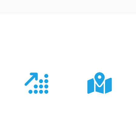
Co nas wyróżnia?
Doświadczenie
Sieć sprzedaży
Z produktami Garmin
Posiadamy 8
pracujemy od 18 lat -
wyspecjalizowanych
znamy je wszystkie.
Sklepów Firmowych
TRIGAR.