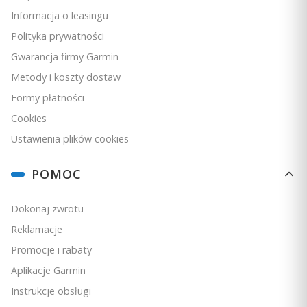
Dynamika biegu: nie
Informacja o leasingu
Przechowywanie i przesyłanie danych tętna: tak
Statystyki tętna w interwałach treningowych: tak
Polityka prywatności
Budowa zapobiegająca ześlizgiwaniu podczas
Gwarancja firmy Garmin
pływania: tak
Metody i koszty dostaw
Odporność na chemię basenową: tak
Formy płatności
Cookies
Ustawienia plików cookies
POMOC
Dokonaj zwrotu
Reklamacje
Promocje i rabaty
Aplikacje Garmin
Instrukcje obsługi