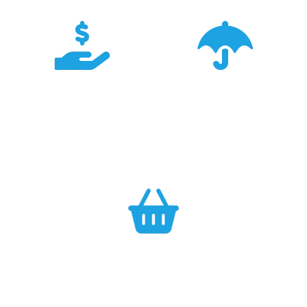
Konkurencyjność
Bezpieczeństwo
Największa dostępność
Cały asortyment objęty
produktów GARMIN w
pełną polską gwarancją
Polsce w najlepszych
producenta.
cenach.
Efektywność
Własny magazyn zapewnia sprawną realizację zamówień.