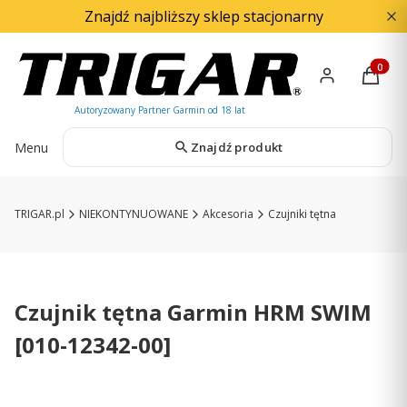
Znajdź najbliższy sklep stacjonarny
Produkty
Menu
Znajdź produkt
TRIGAR.pl
NIEKONTYNUOWANE
Akcesoria
Czujniki tętna
Czujnik tętna Garmin HRM SWIM
[010-12342-00]