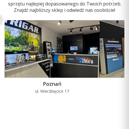
sprzętu najlepiej dopasowanego do Twoich potrzeb.
ześlizguje się z klatki piersiowej nawet podczas nawrotów.
Znajdź najbliższy sklep i odwiedź nas osobiście!
W chwilach, gdy się wynurzasz oraz po wyjściu z wody,
dane aktualnego tętna, podsumowanie interwałów oraz
zapis tętna przekazywane są do zgodnego urządzenia
firmy Garmin.
Poznań
ul. Wierzbięcice 17
u