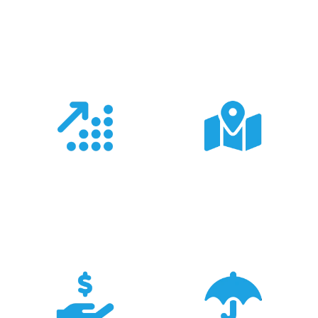
Co nas wyróżnia?
Doświadczenie
Sieć sprzedaży
Z produktami Garmin
Posiadamy 8
pracujemy od 18 lat -
wyspecjalizowanych
znamy je wszystkie.
Sklepów Firmowych
TRIGAR.