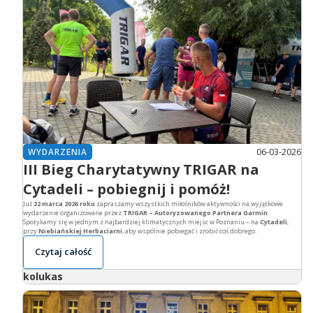
06-03-2026
WYDARZENIA
III Bieg Charytatywny TRIGAR na
Cytadeli – pobiegnij i pomóż!
Już
22 marca 2026 roku
zapraszamy wszystkich miłośników aktywności na wyjątkowe
wydarzenie organizowane przez
TRIGAR – Autoryzowanego Partnera Garmin
.
Spotykamy się w jednym z najbardziej klimatycznych miejsc w Poznaniu – na
Cytadeli
,
przy
Niebiańskiej Herbaciarni
, aby wspólnie pobiegać i zrobić coś dobrego.
Czytaj całość
kolukas