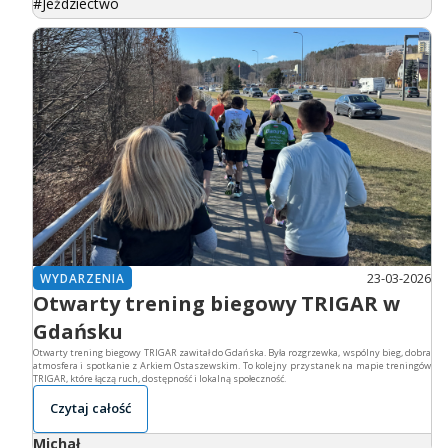
Jeździectwo
23-03-2026
WYDARZENIA
Otwarty trening biegowy TRIGAR w
Gdańsku
Otwarty trening biegowy TRIGAR zawitał do Gdańska. Była rozgrzewka, wspólny bieg, dobra
atmosfera i spotkanie z Arkiem Ostaszewskim. To kolejny przystanek na mapie treningów
TRIGAR, które łączą ruch, dostępność i lokalną społeczność.
Czytaj całość
Michał