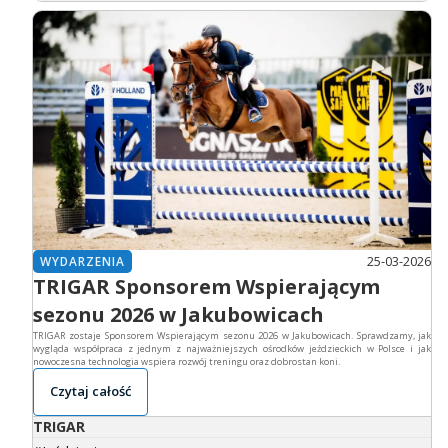
25-03-2026
WYDARZENIA
TRIGAR Sponsorem Wspierającym
sezonu 2026 w Jakubowicach
TRIGAR zostaje Sponsorem Wspierającym sezonu 2026 w Jakubowicach. Sprawdzamy, jak
wygląda współpraca z jednym z najważniejszych ośrodków jeździeckich w Polsce i jak
nowoczesna technologia wspiera rozwój treningu oraz dobrostan koni.
Czytaj całość
TRIGAR