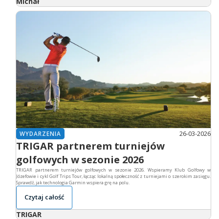
Michał
26-03-2026
WYDARZENIA
TRIGAR partnerem turniejów
golfowych w sezonie 2026
TRIGAR partnerem turniejów golfowych w sezonie 2026. Wspieramy Klub Golfowy w
Józefowie i cykl Golf Trips Tour, łącząc lokalną społeczność z turniejami o szerokim zasięgu.
Sprawdź, jak technologia Garmin wspiera grę na polu.
Czytaj całość
TRIGAR