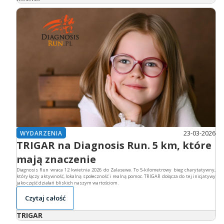
23-03-2026
WYDARZENIA
TRIGAR na Diagnosis Run. 5 km, które
mają znaczenie
Diagnosis Run wraca 12 kwietnia 2026 do Zalasewa. To 5-kilometrowy bieg charytatywny,
który łączy aktywność, lokalną społeczność i realną pomoc. TRIGAR dołącza do tej inicjatywy
jako część działań bliskich naszym wartościom.
Czytaj całość
TRIGAR