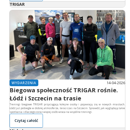
TRIGAR
14-04-2026
WYDARZENIA
Biegowa społeczność TRIGAR rośnie.
Łódź i Szczecin na trasie
Treningi biegowe TRIGAR przyciągają kolejne osoby i pojawiają się w nowych miastach.
Łódź już pobiegła w dobrej atmosferze, teraz czas na Szczecin. Sprawdź, jak wyglądają takie
spotkania i dlaczego coraz więcej osób wraca na wspólne treningi.
Czytaj całość