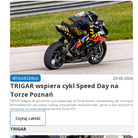
20-03-2026
WYDARZENIA
TRIGAR wspiera cykl Speed Day na
Torze Poznań
TRIGAR dołącza do partnerów cyklu Speed Day na Torze Poznań. Sprawdzamy, jak trening w
kontrolowanych warunkach rozwija umiejętności motocyklistów i gdzie w tym wszystkim
odnajduje się nowa nawigacja Garmin Zumo XT3.
Czytaj całość
TRIGAR