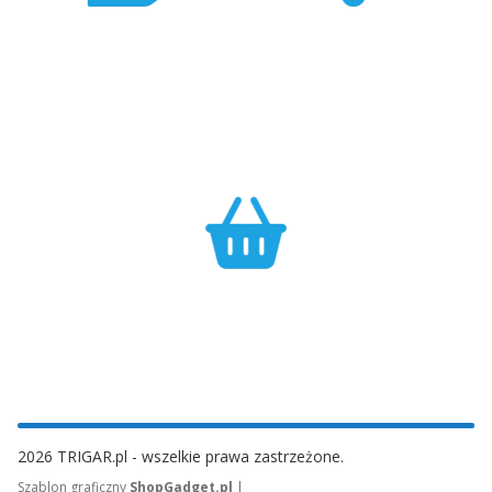
Konkurencyjność
Bezpieczeństwo
Największa dostępność
Cały asortyment objęty
produktów GARMIN w
pełną polską gwarancją
Polsce w najlepszych
producenta.
cenach.
Efektywność
Własny magazyn zapewnia sprawną realizację zamówień.
2026 TRIGAR.pl - wszelkie prawa zastrzeżone.
|
Szablon graficzny
ShopGadget.pl