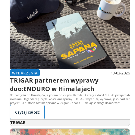
13-03-2026
WYDARZENIA
TRIGAR partnerem wyprawy
duo:ENDURO w Himalajach
Od pomysłu do Himalajów, a potem do książki. Kamila i Cezary z duo:ENDURO przejechali
rowerami legendarną pętlę wokół Annapurny. TRIGAR wsparł tę wyprawę jako partner
projektu, a historia została opisana w książce „Sapana. Himalajska droga do marzeń”.
Czytaj całość
TRIGAR