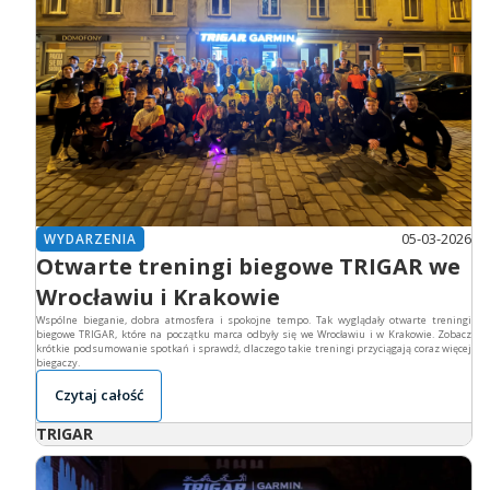
05-03-2026
WYDARZENIA
Otwarte treningi biegowe TRIGAR we
Wrocławiu i Krakowie
Wspólne bieganie, dobra atmosfera i spokojne tempo. Tak wyglądały otwarte treningi
biegowe TRIGAR, które na początku marca odbyły się we Wrocławiu i w Krakowie. Zobacz
krótkie podsumowanie spotkań i sprawdź, dlaczego takie treningi przyciągają coraz więcej
biegaczy.
Czytaj całość
TRIGAR