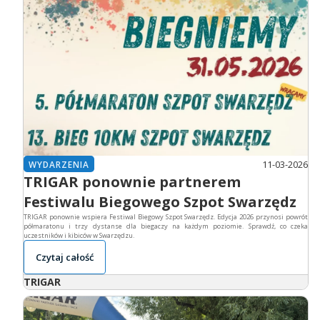
11-03-2026
WYDARZENIA
TRIGAR ponownie partnerem
Festiwalu Biegowego Szpot Swarzędz
TRIGAR ponownie wspiera Festiwal Biegowy Szpot Swarzędz. Edycja 2026 przynosi powrót
półmaratonu i trzy dystanse dla biegaczy na każdym poziomie. Sprawdź, co czeka
uczestników i kibiców w Swarzędzu.
Czytaj całość
TRIGAR