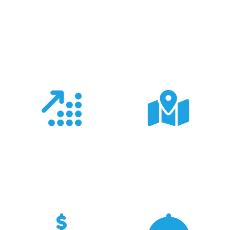
Co nas wyróżnia?
Doświadczenie
Sieć sprzedaży
Z produktami Garmin
Posiadamy 8
pracujemy od 18 lat -
wyspecjalizowanych
znamy je wszystkie.
Sklepów Firmowych
TRIGAR.