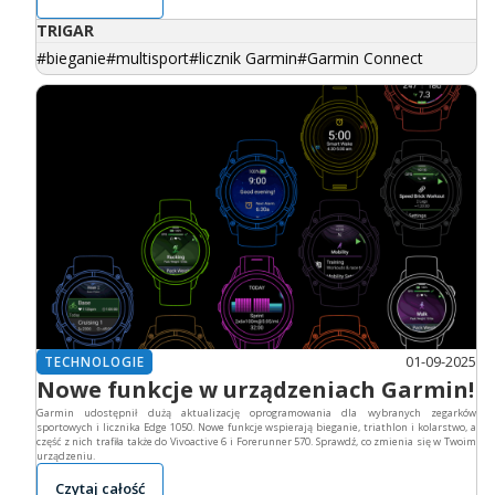
TRIGAR
bieganie
multisport
licznik Garmin
Garmin Connect
01-09-2025
TECHNOLOGIE
Nowe funkcje w urządzeniach Garmin!
Garmin udostępnił dużą aktualizację oprogramowania dla wybranych zegarków
sportowych i licznika Edge 1050. Nowe funkcje wspierają bieganie, triathlon i kolarstwo, a
część z nich trafiła także do Vivoactive 6 i Forerunner 570. Sprawdź, co zmienia się w Twoim
urządzeniu.
Czytaj całość