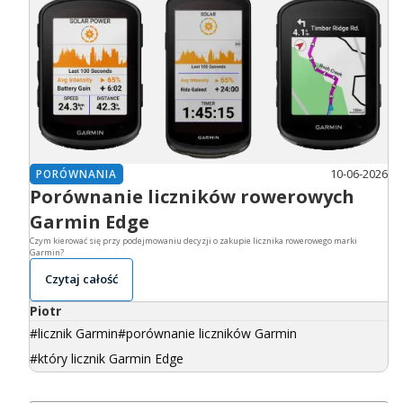
10-06-2026
PORÓWNANIA
Porównanie liczników rowerowych
Garmin Edge
Czym kierować się przy podejmowaniu decyzji o zakupie licznika rowerowego marki
Garmin?
Czytaj całość
Piotr
licznik Garmin
porównanie liczników Garmin
który licznik Garmin Edge