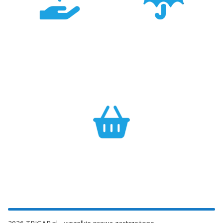
Konkurencyjność
Bezpieczeństwo
Największa dostępność
Cały asortyment objęty
produktów GARMIN w
pełną polską gwarancją
Polsce w najlepszych
producenta.
cenach.
Efektywność
Własny magazyn zapewnia sprawną realizację zamówień.