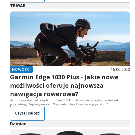
TRIGAR
16-06-2020
NOWOŚCI
Garmin Edge 1030 Plus - Jakie nowe
możliwości oferuje najnowsza
nawigacja rowerowa?
Garmin zapowiedział nowy licznik Edge 1030 Plus. Jakie zmiany zajdą tu w stosunku do
poprzedniego flagowego modelu? Czy warto zdecydować się na jego zakup?
Czytaj całość
Damian