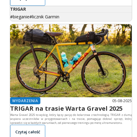
TRIGAR
bieganie
licznik Garmin
05-08-2025
WYDARZENIA
TRIGAR na trasie Warta Gravel 2025
Warta Gravel 2025 to wyścig, który łączy pasję do kolarstwa z technologią. TRIGAR z dumą
wspiera uczestników w przygotowaniach i na trasie, pomagając dobrać sprzęt, który
sprawdzi się w każdych warunkach, od pierwszego treningu po metę ultramaratonu.
Czytaj całość