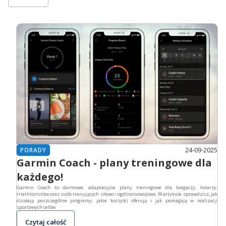
24-09-2025
PORADY
Garmin Coach - plany treningowe dla
każdego!
Garmin Coach to darmowe, adaptacyjne plany treningowe dla biegaczy, kolarzy,
triathlonistów oraz osób trenujących siłowo i ogólnorozwojowo. W artykule sprawdzisz, jak
działają poszczególne programy, jakie korzyści oferują i jak pomagają w realizacji
sportowych celów.
Czytaj całość