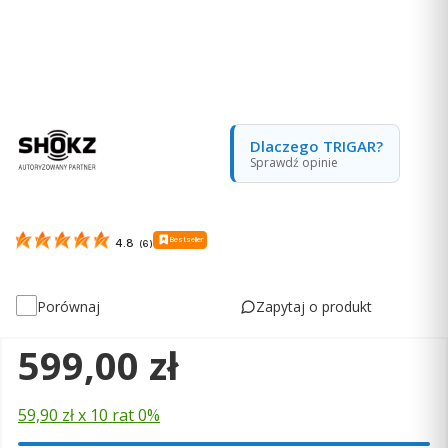
Dlaczego TRIGAR?
Sprawdź opinie
Bestseller
4.8
(
6
)
Zapytaj o produkt
Porównaj
Cena
599,00 zł
59,90 zł x 10 rat 0%