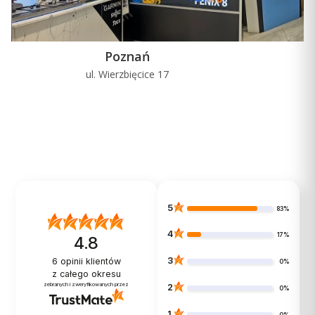
Poznań
ul. Wierzbięcice 17
u
5
83%
4
17%
4.8
3
6
opinii klientów
0%
z całego okresu
zebranych i zweryfikowanych przez
2
0%
1
0%