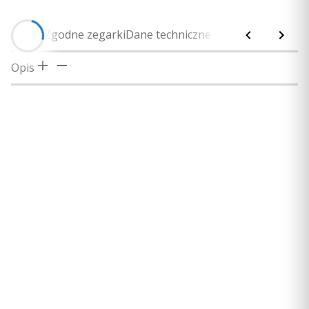
Opis
Zgodne zegarki
Dane techniczne
Instrukcja
Zawarto
Opis
Zajrzyj do
naszego poradnika
i dobierz odpowiedni
Słuchawki kostne Shokz, które posiadają łączność
rozmiar słuchawek
bluetooth (wszystkie modele z naszej oferty, poza
wersją Xtrainerz) można połączyć bezprzewodowo z
zegarkami Garmin, które zosatały wyposażone w
odtwarzacz muzyki. Synchronizacja pozwala sterować
faunkcjami słuchawek z poziomu zegarka, w tym także
korzystać z aplikacji muzycznych typu Spotify i Deezer.
Poniżej prezentujemy serie zegarków Garmin, które są
zgodne z słuchawkami Shokz: