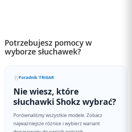
Adres:
Wodna 1, 62-070 Dopiewiec, Polska
Telefon:
578799737
E-mail:
kontakt@omtgroup.pl
Potrzebujesz pomocy w
wyborze słuchawek?
Poradnik TRIGAR
Nie wiesz, które
słuchawki Shokz wybrać?
Porównaliśmy wszystkie modele. Zobacz
najważniejsze różnice i wybierz wariant
dopasowany do swoich potrzeb.