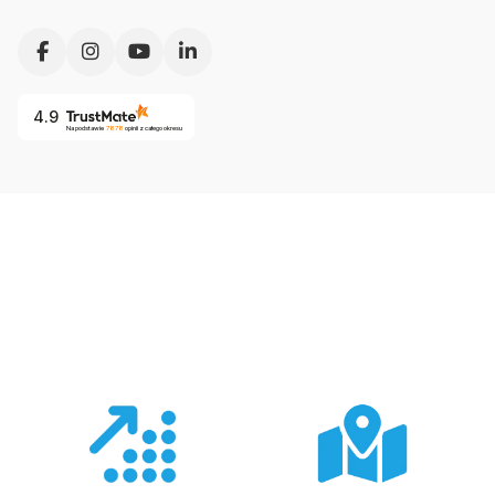
4.9
Na podstawie
7878
opinii
z całego okresu
Co nas wyróżnia?