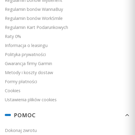
Regulamin bonów MyBenefit
Jestem zachwycony ich wygodą i jakością dźwięku,
Regulamin bonów WannaBuy
jakie zapewniają podczas biegania i innych aktywności
fizycznych.
Regulamin bonów WorkSmile
2/19/2024
Regulamin Kart Podarunkowych
0
0
Raty 0%
Informacja o leasingu
Malwina
zweryfikowano
Polityka prywatności
5
Gwarancja firmy Garmin
Ocena klienta:
Doskonale
3/9/2026
Metody i koszty dostaw
0
0
Formy płatności
Cookies
Ustawienia plików cookies
Weronika
zweryfikowano
4
Ocena klienta:
Dobrze
POMOC
12/5/2025
0
0
Dokonaj zwrotu