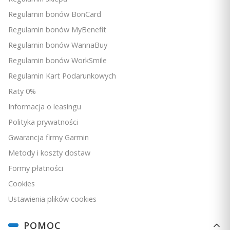
Regulamin bonów BonCard
Regulamin bonów MyBenefit
Regulamin bonów WannaBuy
Regulamin bonów WorkSmile
Regulamin Kart Podarunkowych
Raty 0%
Informacja o leasingu
Polityka prywatności
Gwarancja firmy Garmin
Metody i koszty dostaw
Formy płatności
Cookies
Ustawienia plików cookies
WIEDZA TO POTĘGA
5.0
Dane dotyczące zdrowia i treningu powinny być łatwe
POMOC
Silikonowy pasek Garmin Quick Fit 20 mm - Fenix