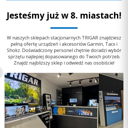
Jesteśmy już w 8. miastach!
W naszych sklepach stacjonarnych TRIGAR znajdziesz
pełną ofertę urządzeń i akcesoriów Garmin, Tacx i
Shokz. Doświadczony personel chętnie doradzi wybór
sprzętu najlepiej dopasowanego do Twoich potrzeb.
OCENA WYTRZYMAŁOŚCI
Znajdź najbliższy sklep i odwiedź nas osobiście!
Ta
funkcja
oblicza zdolność do utrzymania
wydłużonego wysiłku i łączy dane treningowe
pochodzące ze wszystkich aktywności sportowych, aby
umożliwić zrozumienie wpływu treningu na ogólną
wytrzymałość. Ten dynamiczny pomiar wykorzystuje
informacje o pułapie tlenowym, krótko- i
długoterminowym obciążeniu treningowym oraz
5.0
innych czynnikach, aby ocenić poprawę sprawności
Silikonowy pasek Garmin Quick Fit 20 mm - Fenix
fizycznej przy wykorzystaniu większej ilości danych niż
5s/5s+/6s - biały z czarnym zapięciem [010-12865-00]