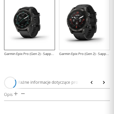
Garmin Epix Pro (Gen 2) - Sapphire Edition 42 mm - Szary tytanowy z powłoką węglową DLC [010-02802-15]
Garmin Epix Pro (Gen 2) - Sapphire Edition 47 mm - Szary tytanowy z powłoką węglową (DLC) i z czarnym paskiem [010-02803-11]
Opis
Ważne informacje dotyczące produktu
Bezpieczeńs
Opis
Uwaga! Produkcja tego modelu została już