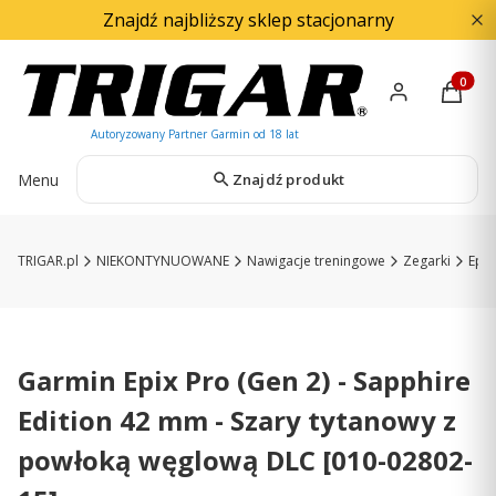
Znajdź najbliższy sklep stacjonarny
Produkty
Menu
Znajdź produkt
TRIGAR.pl
NIEKONTYNUOWANE
Nawigacje treningowe
Zegarki
Epix
Garmin Epix Pro (Gen 2) - Sapphire
Edition 42 mm - Szary tytanowy z
powłoką węglową DLC [010-02802-