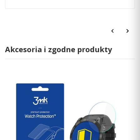
Akcesoria i zgodne produkty
OCENA FORMY NA PODBIEGACH
Ta
funkcja
mierzy poziom formy na podbiegach i