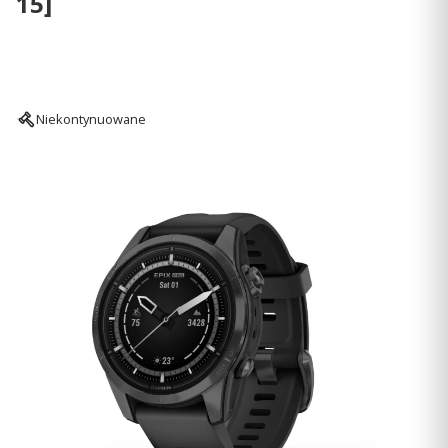
15]
Niekontynuowane