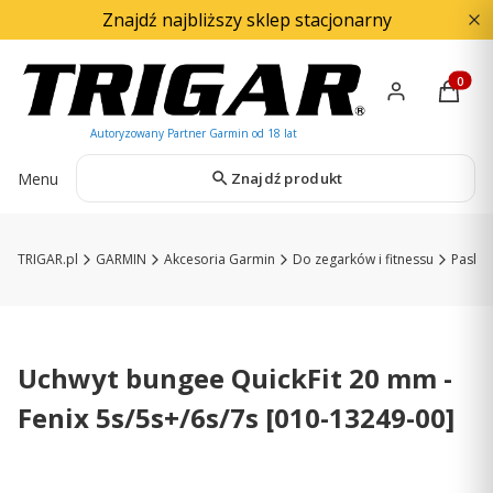
Znajdź najbliższy sklep stacjonarny
Produkty
Menu
Znajdź produkt
TRIGAR.pl
GARMIN
Akcesoria Garmin
Do zegarków i fitnessu
Paski 
Uchwyt bungee QuickFit 20 mm -
Fenix 5s/5s+/6s/7s [010-13249-00]