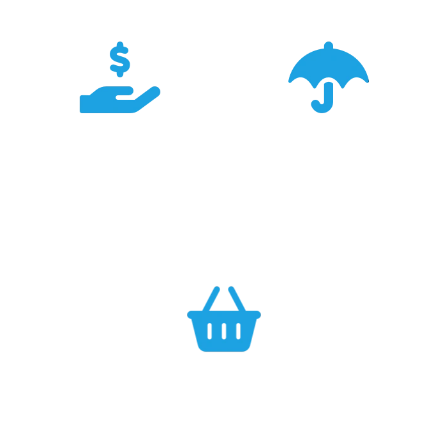
Konkurencyjność
Bezpieczeństwo
Największa dostępność
Cały asortyment objęty
produktów GARMIN w
pełną polską gwarancją
Polsce w najlepszych
producenta.
cenach.
Efektywność
Własny magazyn zapewnia sprawną realizację zamówień.