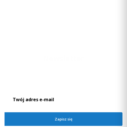
Newsletter
Podaj swój adres e-mail, jeżeli chcesz otrzymywać informacje o
nowościach i promocjach.
Zapisz się