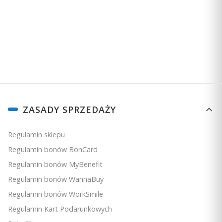
Zapisując się, akceptujesz nasz
Regulamin
(w zakresie dotyczącym
Newslettera). Przetwarzanie danych odbywa się zgodnie z
Polityką
prywatności
.
Linki w stopce
ZASADY SPRZEDAŻY
Regulamin sklepu
Regulamin bonów BonCard
Regulamin bonów MyBenefit
Regulamin bonów WannaBuy
Regulamin bonów WorkSmile
Regulamin Kart Podarunkowych