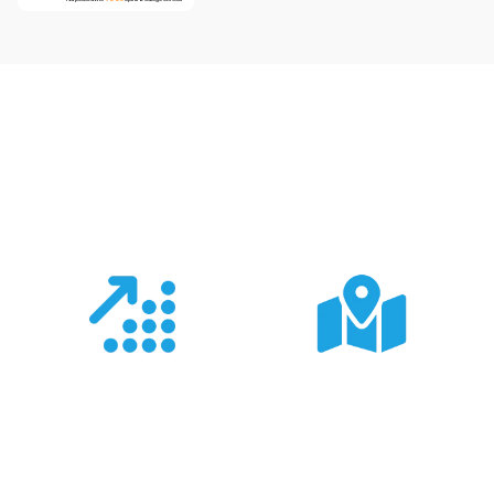
Co nas wyróżnia?
Doświadczenie
Sieć sprzedaży
Z produktami Garmin
Posiadamy 8
pracujemy od 18 lat -
wyspecjalizowanych
znamy je wszystkie.
Sklepów Firmowych
TRIGAR.