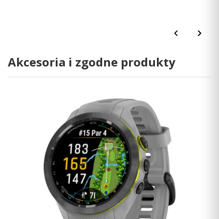
Akcesoria i zgodne produkty
Lubisz nosić zegarek na dłoni lub bliżej łokcia?
Wystarczy zamocować uchwyt, a system przewodów
utrzyma urządzenie na miejscu. Nawet jeśli nie
nurkujesz, a chcesz po prostu odkrywać, możesz
zabezpieczyć uchwyt na grubej kurtce, a urządzenie
pozostanie z Tobą w każdym miejscu.