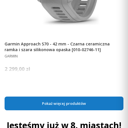
Garmin Approach S70 - 42 mm - Czarna ceramiczna
ramka i szara silikonowa opaska [010-02746-11]
PRODUCENT
GARMIN
Cena
2 299,00 zł
Ceny podane bez kosztów dostawy.
Dostępność:
średnia ilość
Do koszyka
Pokaż więcej produktów
Jesteśmy już w 8. miastach!