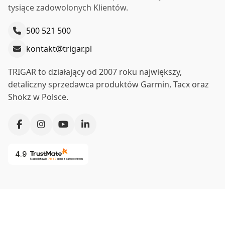
tysiące zadowolonych Klientów.
Do koszyka
500 521 500
WODOSZCZELNOŚĆ
kontakt@trigar.pl
Graj dalej — w deszczu czy w słońcu — dzięki
klasie
TRIGAR to działający od 2007 roku największy,
wodoodporności do 5 ATM.
detaliczny sprzedawca produktów Garmin, Tacx oraz
Shokz w Polsce.
4.9
Na podstawie
7887
opinii
z całego okresu