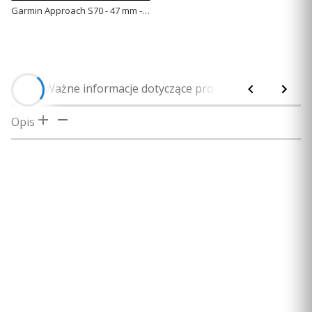
Garmin Approach S70 - 47 mm - Czarna ceramiczna ramka i czarna silikonowa opaska [010-02746-12]
Opis
Ważne informacje dotyczące produktu
Bezpieczeńs
Opis
Uwaga! Zegarek serii Garmin Approach S70
nie
posiada
menu oraz instrukcji w języku polskim
Aplikacja Garmin Connect może być zainstalowana na
urządzeniach (np. smartfonach, tabletach) z systemem
Android lub iOS. Urządzenia muszą spełniać poniższe
minimalne wymagania:
Apple iOS:
iOS 13 lub nowszy