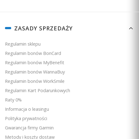
0
0
Linki w stopce
GREEN VIEW
Rafał
zweryfikowano
ZASADY SPRZEDAŻY
5
Zobacz
rzeczywisty kształt
każdego greena w
Ocena klienta:
Doskonale
Regulamin sklepu
dowolnym miejscu na polu.
1/21/2026
Regulamin bonów BonCard
0
0
Regulamin bonów MyBenefit
Regulamin bonów WannaBuy
Mehmet
zweryfikowano
Regulamin bonów WorkSmile
MONITORUJ SWOJĄ GRĘ I WYNIKI
5
Regulamin Kart Podarunkowych
Ocena klienta:
Doskonale
Analizator rundy
AutoShot
monitoruje odległość
3/12/2025
Raty 0%
2
wykrytego uderzenia
; można go sparować z
0
0
Informacja o leasingu
czujnikami kijów golfowych
Approach® CT10
(do
Polityka prywatności
nabycia osobno).
Witold
zweryfikowano
Gwarancja firmy Garmin
5
Metody i koszty dostaw
5.0