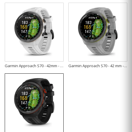
Garmin Approach S70 - 42mm - Czarna ceramiczna ramka i biała silikonowa opaska [010-02746-10]
Garmin Approach S70 - 42 mm - Czarna ceramiczna ramka i szara silikonowa opaska [010-02746-11]