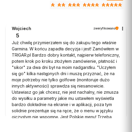
0,5 m) [010-12491-01]
PRODUCENT
GARMIN
Cena
99,00 zł
Wojciech
zweryfikowano
Ceny podane bez kosztów dostawy.
5
Już chwilę przymierzałem się do zakupu tego właśnie
Dostępność:
duża ilość
Garmina. W końcu zapadła decyzja i jest! Zamówiłem w
TRIGAR.pl Bardzo dobry kontakt, najpierw telefoniczny,
Do koszyka
potem krok po kroku złożyłem zamówienie, płatność i
APLIKACJE SPORTOWE
"sikor" za dwa dni był na moim nadgarstku. "Uczyłem
się go" kilka następnych dni i muszę przyznać, że na
moje potrzeby nie tylko golfowe (monitoruje dużo
Zbuduj fundament pod lepszą grę dzięki fabrycznie
innych aktywności) sprawdza się niesamowicie.
załadowanym profilom aktywności dla treningów
Ustawiasz go jak chcesz, nie jest nachalny, nie zmusza
siłowych, HIIT, ćwiczeń jogi, biegania itp.
do wysiłku a parametry jakie mu ustawiłem wyświetla
bardzo dokładnie na ekranie i w aplikacji, poza tym
solidnie prezentuje się na ręce, że o menu w języku
ojczystym nie wspomnę. Jest Polskie menu! Trzeba
pogrzebać ale jest! I bardzo dobrze,
8/15/2025