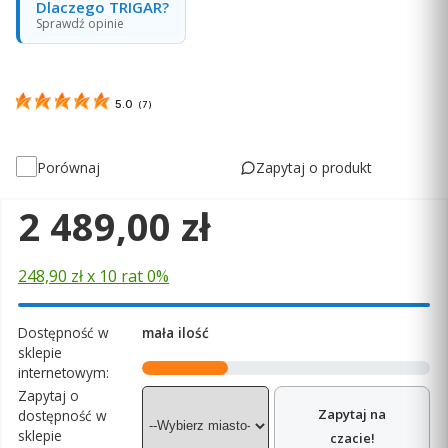
Dlaczego TRIGAR?
Sprawdź opinie
5.0
(
7
)
Zapytaj o produkt
Porównaj
Cena
2 489,00 zł
248,90 zł x 10 rat 0%
Dostępność w
mała ilość
sklepie
internetowym:
Zapytaj o
Zapytaj na
dostępność w
sklepie
czacie!