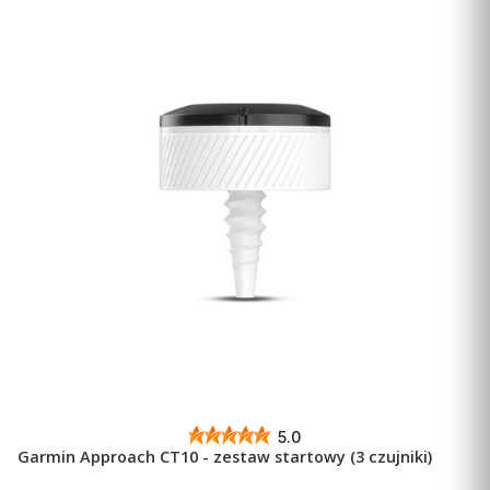
UDOSKONALONA FUNKCJA WIRTUALNEGO
CADDIEGO
Możesz uzyskać
pomoc w wyborze kija
na podstawie
m.in. danych o wietrze1, wysokości czy danych
dotyczących uderzeń. Nowy wykres punktowy
uderzenia szybko wskaże potencjalne hazardy w
zależności od wyboru kija.
5.0
Garmin Approach CT10 - zestaw startowy (3 czujniki)