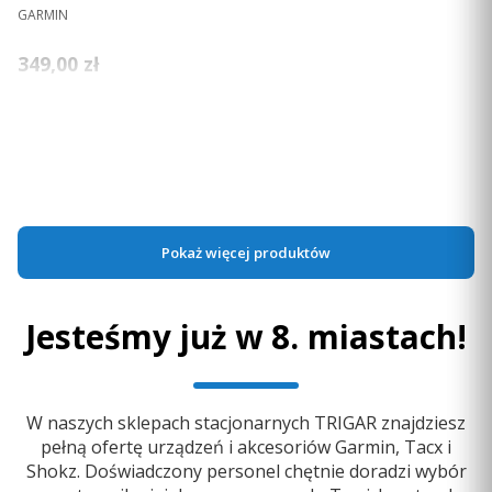
PRODUCENT
GARMIN
Cena
349,00 zł
Ceny podane bez kosztów dostawy.
Dostępność:
mała ilość
Zobacz produkt
Pokaż więcej produktów
Jesteśmy już w 8. miastach!
UDOSKONALONA FUNKCJA CELOWANIA
PLAYSLIKE DISTANCE
Dowiedz się, jak daleko
poślesz każdą piłkę
dzięki
W naszych sklepach stacjonarnych TRIGAR znajdziesz
dostosowaniu odległości w zależności od zmian w
pełną ofertę urządzeń i akcesoriów Garmin, Tacx i
wysokości, jak i warunków środowiskowych.
Shokz. Doświadczony personel chętnie doradzi wybór