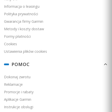
Informacja o leasingu
Polityka prywatności
Gwarancja firmy Garmin
Metody i koszty dostaw
Formy płatności
Bestseller
4.9
Cookies
Garmin Fenix 7X Pro - Solar Edition - Czarny z czarnym
Ustawienia plików cookies
paskiem [010-02778-01]
PRODUCENT
GARMIN
POMOC
Cena
1 999,00 zł
Dokonaj zwrotu
Ceny podane bez kosztów dostawy.
Reklamacje
Dostępność:
duża ilość
Promocje i rabaty
Do koszyka
Aplikacje Garmin
Instrukcje obsługi