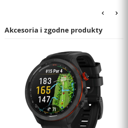
Akcesoria i zgodne produkty
Sprytne narzędzie, dzięki któremu
przeniesiesz swoje umiejętności na kolejny
poziom.
Czy Twój iron nr 6 to naprawdę odpowiedni kij na 135
metrów (150 jardów)? Jakie odległości tak naprawdę
osiągają Twoje uderzenia typu drive? Czy to uderzenie
wymaga pitching wedge'a? A może irona nr 9? Zyskaj