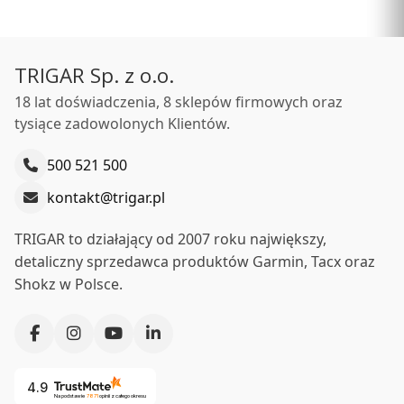
PRODUCENT
[010-02803-11]
GARMIN
Cena
2 999,00 zł
TRIGAR Sp. z o.o.
Ceny podane bez kosztów dostawy.
18 lat doświadczenia, 8 sklepów firmowych oraz
Dostępność:
brak - zapytaj o dostępność
tysiące zadowolonych Klientów.
Powiadom mnie o dostępności
500 521 500
kontakt@trigar.pl
TRIGAR to działający od 2007 roku największy,
detaliczny sprzedawca produktów Garmin, Tacx oraz
Shokz w Polsce.
4.9
Na podstawie
7871
opinii
z całego okresu