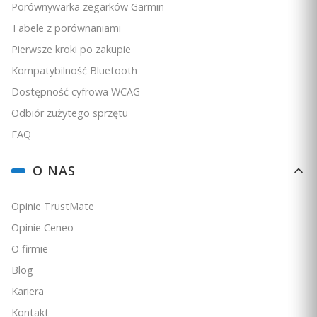
Porównywarka zegarków Garmin
Tabele z porównaniami
Pierwsze kroki po zakupie
Kompatybilność Bluetooth
Dostępność cyfrowa WCAG
Odbiór zużytego sprzętu
FAQ
O NAS
Opinie TrustMate
Opinie Ceneo
O firmie
Blog
5.0
Kariera
Garmin Epix Pro (Gen 2) - Sapphire Edition 47 mm - Szary
Kontakt
tytanowy z powłoką węglową (DLC) i z czarnym paskiem