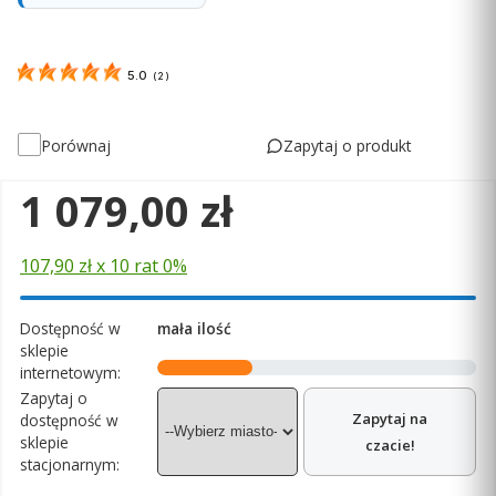
5.0
(
2
)
Zapytaj o produkt
Porównaj
Cena
1 079,00 zł
107,90 zł x 10 rat 0%
Dostępność w
mała ilość
sklepie
internetowym:
Zapytaj o
Zapytaj na
dostępność w
sklepie
czacie!
stacjonarnym: