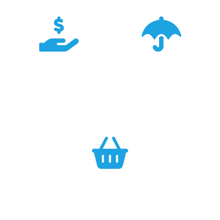
Konkurencyjność
Bezpieczeństwo
Największa dostępność
Cały asortyment objęty
produktów GARMIN w
pełną polską gwarancją
Polsce w najlepszych
producenta.
cenach.
Efektywność
Własny magazyn zapewnia sprawną realizację zamówień.