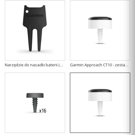
Narzędzie do nasadki baterii (Approach CT10)
Garmin Approach CT10 - zestaw startowy (3 czujniki)