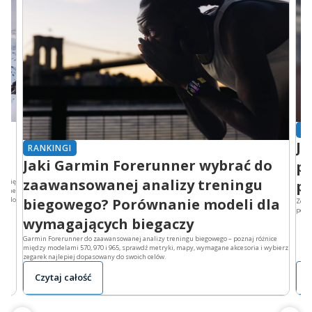
RA
Ja
RANKINGI
Jaki Garmin Forerunner wybrać do
po
zaawansowanej analizy treningu
ą się
po
yzyjne
biegowego? Porównanie modeli dla
ji do
Zegar
porów
wymagających biegaczy
Garmin Forerunner do zaawansowanej analizy treningu biegowego – poznaj różnice
między modelami 570, 970 i 965, sprawdź metryki, mapy, wymagane akcesoria i wybierz
zegarek najlepiej dopasowany do swoich celów.
Czytaj całość