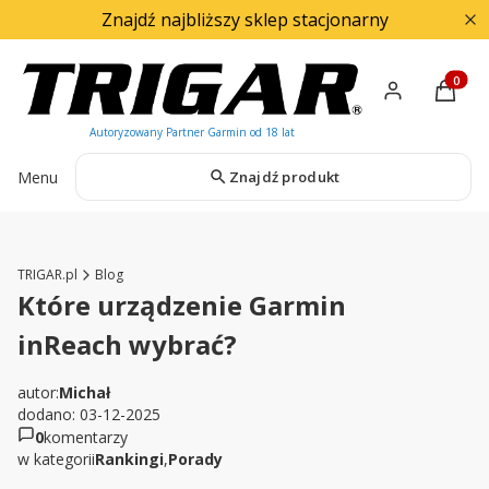
Znajdź najbliższy sklep stacjonarny
Produkty
Menu
Znajdź produkt
TRIGAR.pl
Blog
Które urządzenie Garmin
inReach wybrać?
autor:
Michał
dodano: 03-12-2025
0
komentarzy
w kategorii
Rankingi
,
Porady