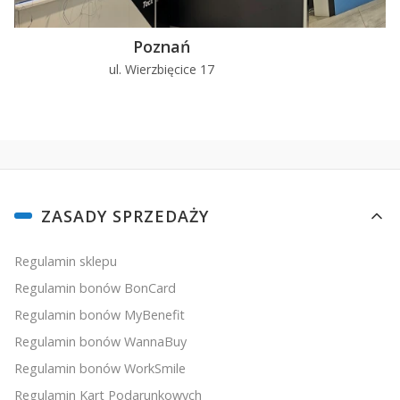
Poznań
ul. Wierzbięcice 17
u
Linki w stopce
ZASADY SPRZEDAŻY
Regulamin sklepu
Regulamin bonów BonCard
Regulamin bonów MyBenefit
Regulamin bonów WannaBuy
Regulamin bonów WorkSmile
Regulamin Kart Podarunkowych