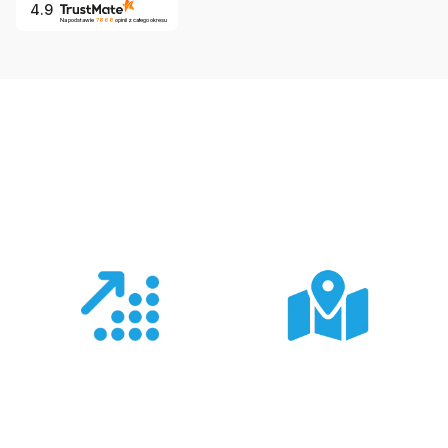
4.9
Na podstawie
7868
opinii
z całego okresu
Co nas wyróżnia?
Doświadczenie
Sieć sprzedaży
Z produktami Garmin
Posiadamy 8
pracujemy od 18 lat -
wyspecjalizowanych
znamy je wszystkie.
Sklepów Firmowych