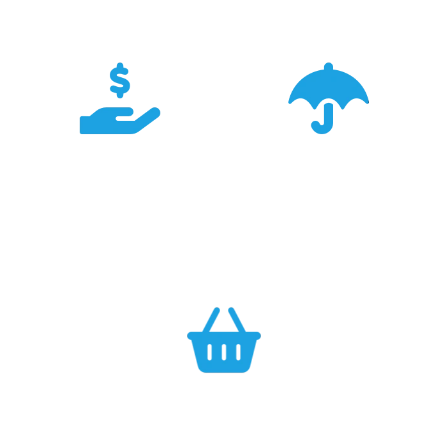
TRIGAR.
Konkurencyjność
Bezpieczeństwo
Największa dostępność
Cały asortyment objęty
produktów GARMIN w
pełną polską gwarancją
Polsce w najlepszych
producenta.
cenach.
Efektywność
Własny magazyn zapewnia sprawną realizację zamówień.