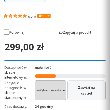
Bestseller
5.0
(
4
)
Zapytaj o produkt
Porównaj
Cena
299,00 zł
Dostępność w
mała ilość
sklepie
internetowym:
Zapytaj o
Zapytaj na
dostępność w
sklepie
czacie!
stacjonarnym:
Czas dostawy:
24 godziny