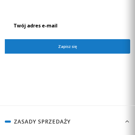
nowościach i promocjach.
Tomasz
zweryfikowano
5
💪💯🔥❤️
12/12/2024
0
0
Zapisz się
Zapisując się, akceptujesz nasz
Regulamin
(w zakresie dotyczącym
Newslettera). Przetwarzanie danych odbywa się zgodnie z
Polityką
prywatności
.
Linki w stopce
ZASADY SPRZEDAŻY