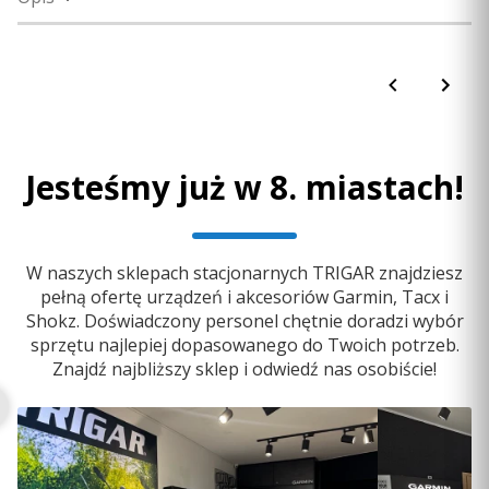
Dopasuj kasetę SHIMANO micro spline do trenażerów
Tacx z napędem bezpośrednim i tylną osią 12 mm.
Korpus zgodny z modelami trenażerów:
Tacx Neo 2T
Jesteśmy już w 8. miastach!
Tacx Flux 2 Smart
Tacx Flux S Smart
W naszych sklepach stacjonarnych TRIGAR znajdziesz
pełną ofertę urządzeń i akcesoriów Garmin, Tacx i
Shokz. Doświadczony personel chętnie doradzi wybór
sprzętu najlepiej dopasowanego do Twoich potrzeb.
Znajdź najbliższy sklep i odwiedź nas osobiście!