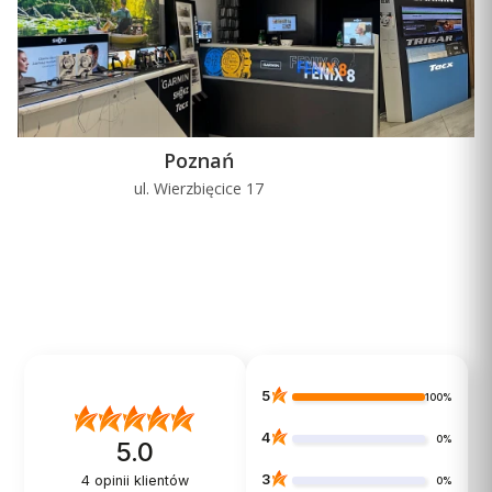
Poznań
ul. Wierzbięcice 17
u
5
100%
4
0%
5.0
3
4
opinii klientów
0%