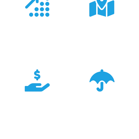
Doświadczenie
Sieć sprzedaży
Z produktami Garmin
Posiadamy 8
pracujemy od 18 lat -
wyspecjalizowanych
znamy je wszystkie.
Sklepów Firmowych
TRIGAR.
Konkurencyjność
Bezpieczeństwo
Największa dostępność
Cały asortyment objęty
produktów GARMIN w
pełną polską gwarancją
Polsce w najlepszych
producenta.
cenach.