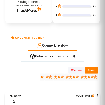
z całego okresu
zebranych i zweryfikowanych przez
2
0%
1
0%
Jak zbieramy opinie?
Opinie klientów
Pytania i odpowiedzi (0)
Wyczyść
Szukaj
Łukasz
zweryfikowano
5