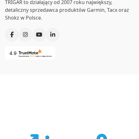
TRIGAR to działający od 2007 roku największy,
detaliczny sprzedawca produktów Garmin, Tacx oraz
Shokz w Polsce.
4.9
Na podstawie
7869
opinii
z całego okresu
Co nas wyróżnia?