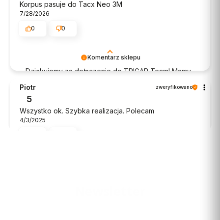
Korpus pasuje do Tacx Neo 3M
7/28/2026
0
0
Komentarz sklepu
Dziękujemy za dołączenie do TRIGAR Team! Mamy
nadzieję, że jeszcze nieraz spotkamy się podczas
Piotr
zweryfikowano
kolejnych zakupów.
5
Wszystko ok. Szybka realizacja. Polecam
4/3/2025
0
0
Artur
zweryfikowano
5
Newsletter
Polecam
1/21/2025
0
0
Podaj swój adres e-mail, jeżeli chcesz otrzymywać informacje o