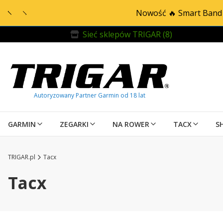
Nowość 🔥 Smart Band 
Sieć sklepów TRIGAR (8)
GARMIN
ZEGARKI
NA ROWER
TACX
S
TRIGAR.pl
Tacx
Tacx