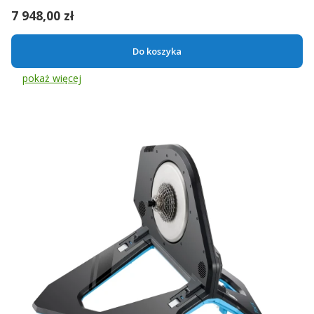
Cena
7 948,00 zł
Do koszyka
pokaż więcej