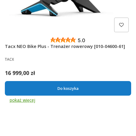
5.0
Tacx NEO Bike Plus - Trenażer rowerowy [010-04600-61]
PRODUCENT
TACX
Cena
16 999,00 zł
Do koszyka
pokaż więcej