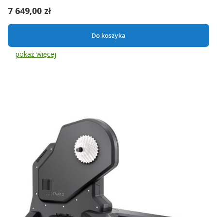
Cena
7 649,00 zł
Do koszyka
pokaż więcej