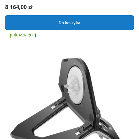
Cena
8 164,00 zł
Do koszyka
pokaż więcej