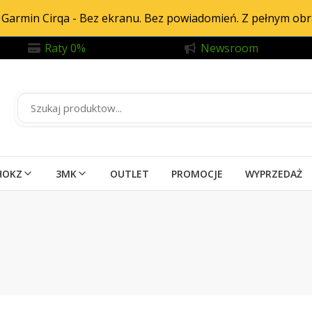
Garmin Cirqa - Bez ekranu. Bez powiadomień. Z pełnym ob
Raty 0%
Newsroom
HOKZ
3MK
OUTLET
PROMOCJE
WYPRZEDAŻ