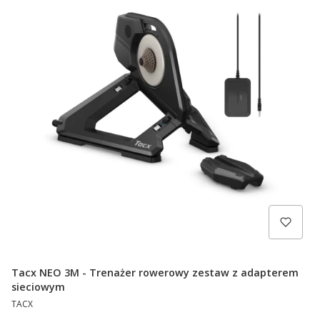
Tacx NEO 3M - Trenażer rowerowy zestaw z adapterem
sieciowym
PRODUCENT
TACX