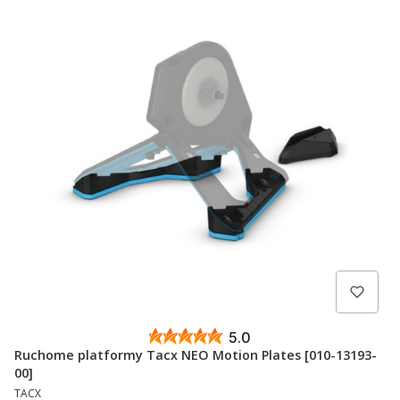
5.0
Ruchome platformy Tacx NEO Motion Plates [010-13193-
00]
PRODUCENT
TACX