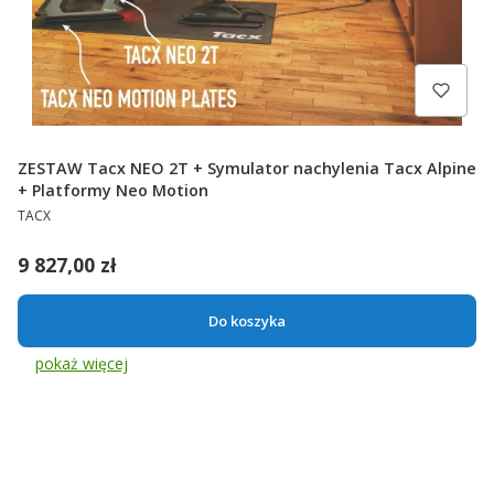
ZESTAW Tacx NEO 2T + Symulator nachylenia Tacx Alpine
+ Platformy Neo Motion
PRODUCENT
TACX
Cena
9 827,00 zł
Do koszyka
pokaż więcej