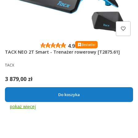
Bestseller
4.9
TACX NEO 2T Smart - Trenażer rowerowy [T2875.61]
PRODUCENT
TACX
Cena
3 879,00 zł
Do koszyka
pokaż więcej