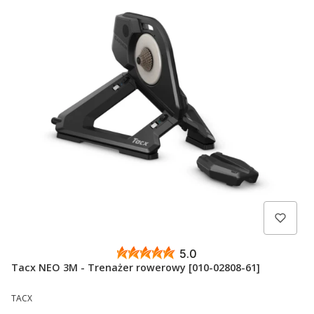
5.0
Tacx NEO 3M - Trenażer rowerowy [010-02808-61]
PRODUCENT
TACX