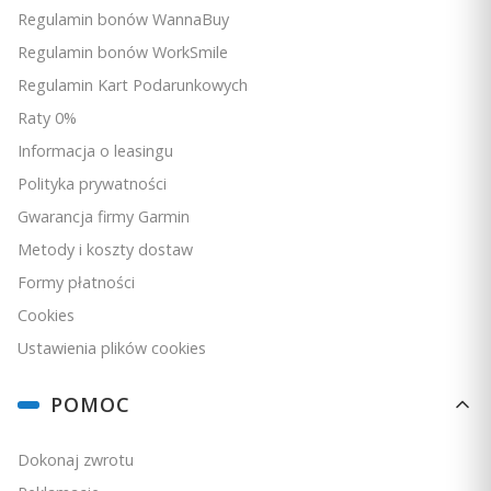
Regulamin bonów WannaBuy
Regulamin bonów WorkSmile
Regulamin Kart Podarunkowych
Raty 0%
Informacja o leasingu
Śledzenie kondycji
Polityka prywatności
Wyświetlaj dzienną liczbę kroków, pokonane piętra,
Gwarancja firmy Garmin
minuty intensywnej aktywności i wiele innych
Metody i koszty dostaw
informacji.
5.0
Formy płatności
Silikonowy pasek Garmin Vivoactive 3/Vivomove
Cookies
HR/Forerunner 645/Forerunner 245 - piaskowy z
PRODUCENT
popielatym zapięciem [010-12691-09]
GARMIN
Ustawienia plików cookies
Cena
129,00 zł
POMOC
Ceny podane bez kosztów dostawy.
Dokonaj zwrotu
Dostępność:
Na zamówienie