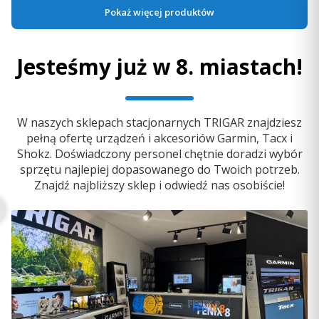
Pokaż więcej produktów
Jesteśmy już w 8. miastach!
W naszych sklepach stacjonarnych TRIGAR znajdziesz
pełną ofertę urządzeń i akcesoriów Garmin, Tacx i
Widok kalendarza
Shokz. Doświadczony personel chętnie doradzi wybór
sprzętu najlepiej dopasowanego do Twoich potrzeb.
Dzięki specjalnemu widżetowi kalendarza można łatwo
Znajdź najbliższy sklep i odwiedź nas osobiście!
wyświetlić swój plan na dany dzień.
5.0