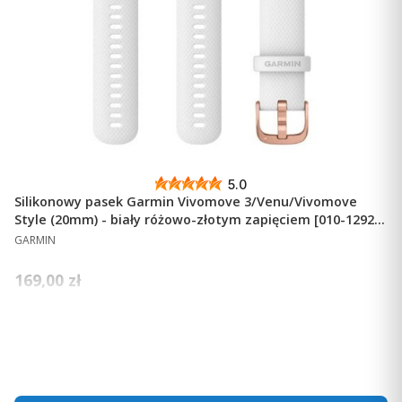
Powiadomienia z telefonu
Wiadomości e-mail, SMS-y i alerty można odbierać
bezpośrednio w zegarku połączonym z
kompatybilnym
smartfonem
.
5.0
Silikonowy pasek Garmin Vivomove 3/Venu/Vivomove
Style (20mm) - biały różowo-złotym zapięciem [010-12924-
PRODUCENT
10]
GARMIN
Cena
169,00 zł
Ceny podane bez kosztów dostawy.
Dostępność:
mała ilość
Do koszyka