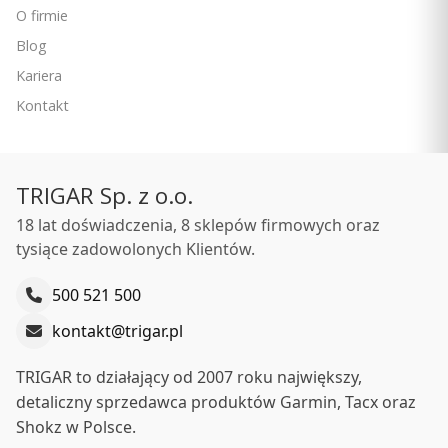
O firmie
5.0
Blog
Silikonowy pasek Garmin Vivoactive 3/Vivomove
Kariera
HR/Forerunner 645/Forerunner 245 - popielaty [010-11251-
PRODUCENT
1N]
GARMIN
Kontakt
Cena
129,00 zł
Ceny podane bez kosztów dostawy.
TRIGAR Sp. z o.o.
Dostępność:
Na zamówienie
18 lat doświadczenia, 8 sklepów firmowych oraz
tysiące zadowolonych Klientów.
Do koszyka
500 521 500
kontakt@trigar.pl
TRIGAR to działający od 2007 roku największy,
detaliczny sprzedawca produktów Garmin, Tacx oraz
Shokz w Polsce.
Pomiar stresu