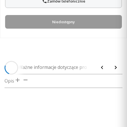
Zamów telefonicznie
Niedostępny
Opis
Ważne informacje dotyczące produktu
Bezpieczeńs
Opis
Uwaga! Produkcja tego modelu została
już zakończona.
Kliknij tutaj
i sprawdź
Aplikacja Garmin Connect może być zainstalowana na
następcę serii.
urządzeniach (np. smartfonach, tabletach) z systemem
Android lub iOS. Urządzenia muszą spełniać poniższe
minimalne wymagania: