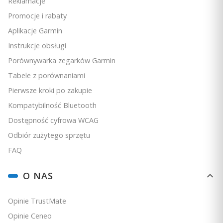
Reklamacje
Do koszyka
Promocje i rabaty
Aplikacje Garmin
Instrukcje obsługi
Porównywarka zegarków Garmin
Tabele z porównaniami
Pierwsze kroki po zakupie
Kompatybilność Bluetooth
Dostępność cyfrowa WCAG
Odbiór zużytego sprzętu
Body Battery
FAQ
Mierzy poziom energii w organizmie, dzięki czemu
O NAS
można znaleźć najlepszy czas na ćwiczenia i
odpoczynek.
Opinie TrustMate
Opinie Ceneo