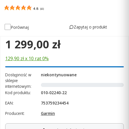
4.8
(
4
)
Zapytaj o produkt
Porównaj
Cena
1 299,00 zł
129,90 zł x 10 rat 0%
Dostępność w
niekontynuowane
sklepie
internetowym:
Kod produktu:
010-02240-22
EAN:
753759234454
Producent:
Garmin