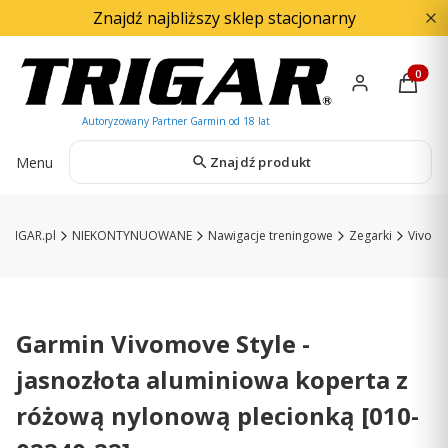
Znajdź najbliższy sklep stacjonarny
Produkty
Menu
Znajdź produkt
TRIGAR.pl
NIEKONTYNUOWANE
Nawigacje treningowe
Zegarki
Vivo
Garmin Vivomove Style -
jasnozłota aluminiowa koperta z
różową nylonową plecionką [010-