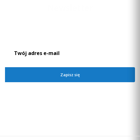
Newsletter
Podaj swój adres e-mail, jeżeli chcesz otrzymywać informacje o
nowościach i promocjach.
Zapisz się
Zapisując się, akceptujesz nasz
Regulamin
(w zakresie dotyczącym
Newslettera). Przetwarzanie danych odbywa się zgodnie z
Polityką
prywatności
.