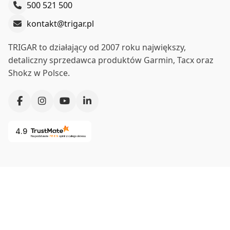
500 521 500
kontakt@trigar.pl
TRIGAR to działający od 2007 roku największy,
detaliczny sprzedawca produktów Garmin, Tacx oraz
Shokz w Polsce.
4.9
Na podstawie
7869
opinii
z całego okresu
Co nas wyróżnia?