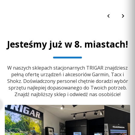
Użyj tego bębenka, aby zamontować kasetę
Campagnolo z 13 zębatkami. Jest łatwy w montażu –
wystarczy jedynie klucz imbusowy 5 mm.
Przed zakupem należy sprawdzić zgodność, ponieważ
standardowy bębenek trenażera Tacx z bezpośrednim
napędem nie jest zgodny ze wszystkimi kasetami.
Jesteśmy już w 8. miastach!
Bębenek zgodny z trenażerami:
W naszych sklepach stacjonarnych TRIGAR znajdziesz
pełną ofertę urządzeń i akcesoriów Garmin, Tacx i
Tacx Flux 2 Smart
Shokz. Doświadczony personel chętnie doradzi wybór
Tacx Flux S Smart
sprzętu najlepiej dopasowanego do Twoich potrzeb.
Tacx Neo 2T Smart
Znajdź najbliższy sklep i odwiedź nas osobiście!