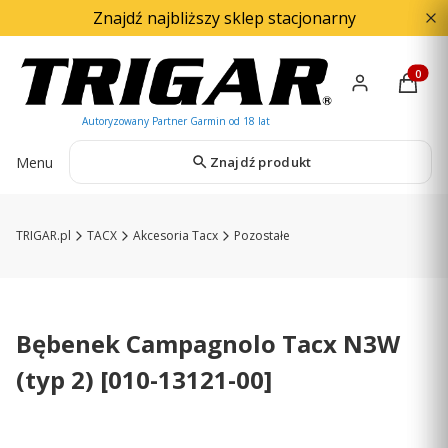
Znajdź najbliższy sklep stacjonarny
Produkty
Menu
Znajdź produkt
TRIGAR.pl
TACX
Akcesoria Tacx
Pozostałe
Bębenek Campagnolo Tacx N3W
(typ 2) [010-13121-00]