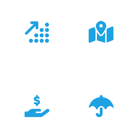
Doświadczenie
Sieć sprzedaży
Z produktami Garmin
Posiadamy 8
pracujemy od 18 lat -
wyspecjalizowanych
znamy je wszystkie.
Sklepów Firmowych
TRIGAR.
Konkurencyjność
Bezpieczeństwo
Największa dostępność
Cały asortyment objęty