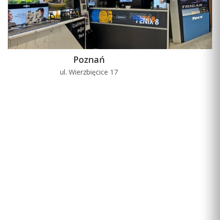
Poznań
ul. Wierzbięcice 17
u