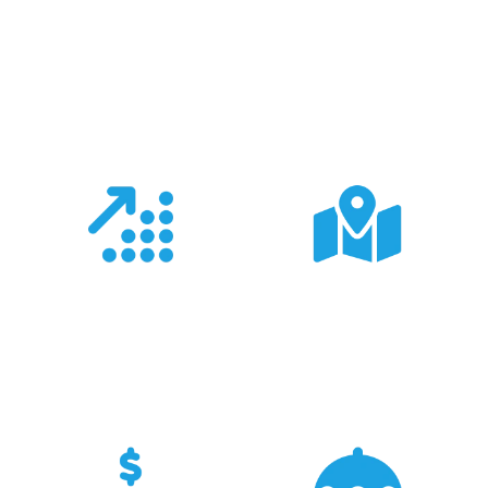
Co nas wyróżnia?
Doświadczenie
Sieć sprzedaży
Z produktami Garmin
Posiadamy 8
pracujemy od 18 lat -
wyspecjalizowanych
znamy je wszystkie.
Sklepów Firmowych
TRIGAR.