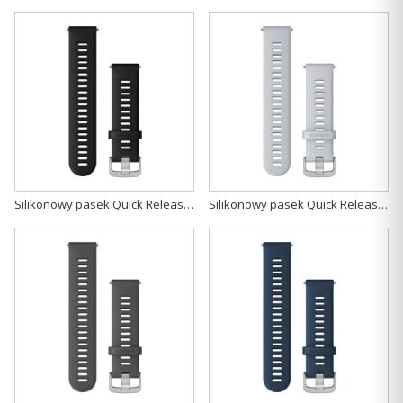
Silikonowy pasek Quick Release 22mm- czarny ze srebrnym zapięciem [010-11251-3A]
Silikonowy pasek Quick Release 22mm- biały ze srebrnym zapięciem [010-11251-3B]