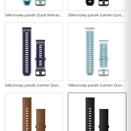
Silikonowy pasek Quick Release 22mm - błękitny/czarny z popielatym zapięciem [010-11251-A2]
Silikonowy pasek Garmin Quick Release 22mm - Półprzeźroczysty czarny z zapięciem slate [010-11251-AT]
Silikonowy pasek Garmin Quick Release 22mm - Półprzeźroczysty w kolorze Imperial purple/Indygo z zapięciem slate [010-11251-AV]
Silikonowy pasek Garmin Quick Release 22mm - Półprzeźroczysty w kolorze Whitestone/Turquoise z srebrnym zapięciem [010-11251-AU]