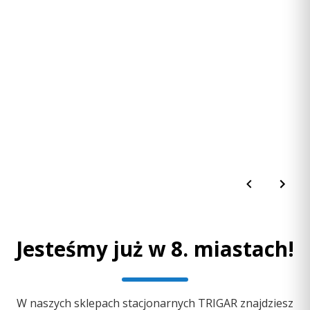
E-mail:
poland.support@garmin.com
Importer:
Garmin Polska Sp. z o.o.
Adres:
Al. Jerozolimskie 181, 00-658 Warszawa, Polska
E-mail:
poland.support@garmin.com
Jesteśmy już w 8. miastach!
W naszych sklepach stacjonarnych TRIGAR znajdziesz