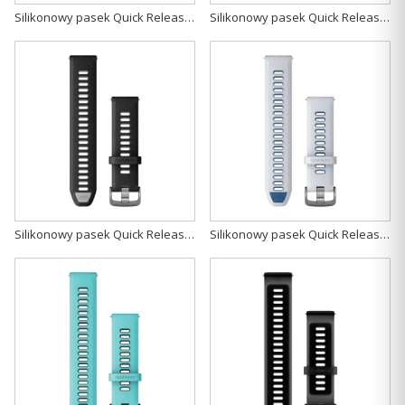
Silikonowy pasek Quick Release 22mm- szary ze srebrnym zapięciem [010-11251-3C]
Silikonowy pasek Quick Release 22mm- ciemnoniebieski ze srebrnym zapięciem [010-11251-3D]
Silikonowy pasek Quick Release 22mm- czarny/jasnoszary z popielatym zapięciem [010-11251-A0]
Silikonowy pasek Quick Release 22mm- biały/jasnoszary ze srebrnym zapięciem [010-11251-A1]