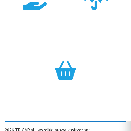
Konkurencyjność
Bezpieczeństwo
Największa dostępność
Cały asortyment objęty
produktów GARMIN w
pełną polską gwarancją
Polsce w najlepszych
producenta.
cenach.
Efektywność
Własny magazyn zapewnia sprawną realizację zamówień.
2026 TRIGAR.pl - wszelkie prawa zastrzeżone.