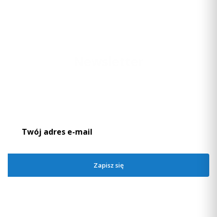
Newsletter
Podaj swój adres e-mail, jeżeli chcesz otrzymywać informacje o
nowościach i promocjach.
Zapisz się
Zapisując się, akceptujesz nasz
Regulamin
(w zakresie dotyczącym
Newslettera). Przetwarzanie danych odbywa się zgodnie z
Polityką
prywatności
.