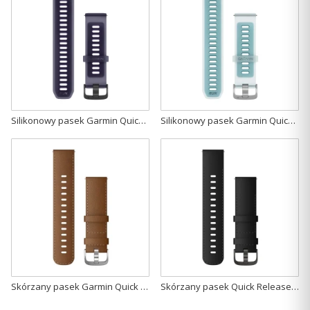
Silikonowy pasek Garmin Quick Release 22mm - Półprzeźroczysty w kolorze Imperial purple/Indygo z zapięciem slate [010-11251-AV]
Silikonowy pasek Garmin Quick Release 22mm - Półprzeźroczysty w kolorze Whitestone/Turquoise z srebrnym zapięciem [010-11251-AU]
Skórzany pasek Garmin Quick Release 22mm - brązowy ze srebrnym zapięciem [010-12932-24]
Skórzany pasek Quick Release 22mm - Czarny [010-12932-63]