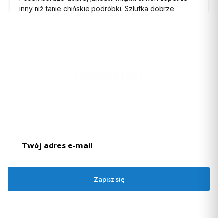
inny niż tanie chińskie podróbki. Szlufka dobrze
trzyma. Kolor zgodny ze zdjęciami w internecie.
teleskopy wystarczająco długie i dobrze trzymają
zegarek.
10/18/2024
0
0
Newsletter
Podaj swój adres e-mail, jeżeli chcesz otrzymywać informacje o
nowościach i promocjach.
Zapisz się
Zapisując się, akceptujesz nasz
Regulamin
(w zakresie dotyczącym
Newslettera). Przetwarzanie danych odbywa się zgodnie z
Polityką