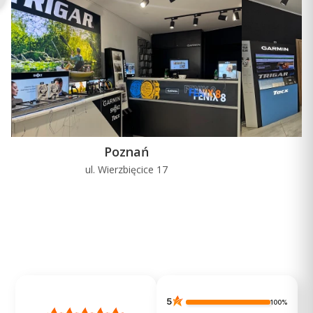
Poznań
ul. Wierzbięcice 17
u
5
100%