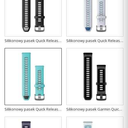
Silikonowy pasek Quick Release 22mm- czarny/jasnoszary z popielatym zapięciem [010-11251-A0]
Silikonowy pasek Quick Release 22mm- biały/jasnoszary ze srebrnym zapięciem [010-11251-A1]
Silikonowy pasek Quick Release 22mm - błękitny/czarny z popielatym zapięciem [010-11251-A2]
Silikonowy pasek Garmin Quick Release 22mm - Półprzeźroczysty czarny z zapięciem slate [010-11251-AT]