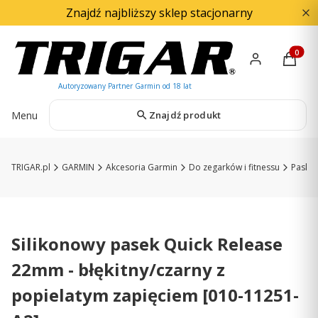
Znajdź najbliższy sklep stacjonarny
Produkty
Menu
Znajdź produkt
TRIGAR.pl
GARMIN
Akcesoria Garmin
Do zegarków i fitnessu
Paski 
Silikonowy pasek Quick Release
22mm - błękitny/czarny z
popielatym zapięciem [010-11251-