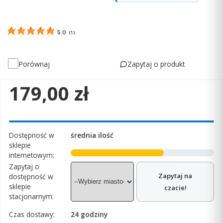
5.0
(
1
)
Zapytaj o produkt
Porównaj
Cena
179,00 zł
Dostępność w
średnia ilość
sklepie
internetowym:
Zapytaj o
Zapytaj na
dostępność w
sklepie
czacie!
stacjonarnym:
Czas dostawy:
24 godziny