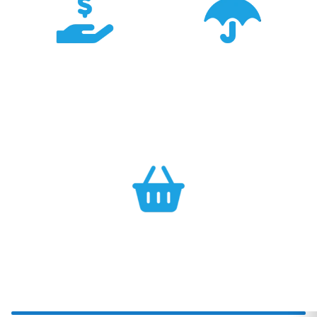
Konkurencyjność
Bezpieczeństwo
Największa dostępność
Cały asortyment objęty
produktów GARMIN w
pełną polską gwarancją
Polsce w najlepszych
producenta.
cenach.
Efektywność
Własny magazyn zapewnia sprawną realizację zamówień.