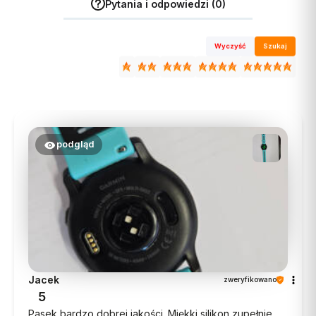
Pytania i odpowiedzi (0)
Wyczyść
Szukaj
podgląd
Jacek
zweryfikowano
5
Pasek bardzo dobrej jakości. Miękki silikon zupełnie