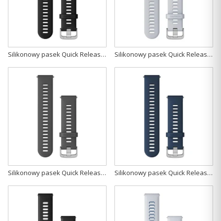
Silikonowy pasek Quick Release 22mm- czarny ze srebrnym zapięciem [010-11251-3A]
Silikonowy pasek Quick Release 22mm- biały ze srebrnym zapięciem [010-11251-3B]
Silikonowy pasek Quick Release 22mm- szary ze srebrnym zapięciem [010-11251-3C]
Silikonowy pasek Quick Release 22mm- ciemnoniebieski ze srebrnym zapięciem [010-11251-3D]