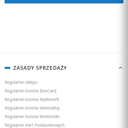
Zapisując się, akceptujesz nasz
Regulamin
(w zakresie dotyczącym
Newslettera). Przetwarzanie danych odbywa się zgodnie z
Polityką
prywatności
.
Linki w stopce
ZASADY SPRZEDAŻY
Regulamin sklepu
Regulamin bonów BonCard
Regulamin bonów MyBenefit
Regulamin bonów WannaBuy
Regulamin bonów WorkSmile
Regulamin Kart Podarunkowych