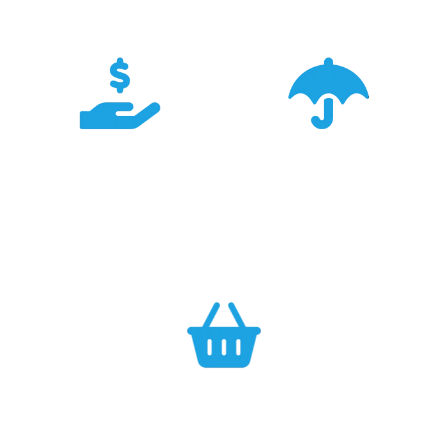
TRIGAR.
Konkurencyjność
Bezpieczeństwo
Największa dostępność
Cały asortyment objęty
produktów GARMIN w
pełną polską gwarancją
Polsce w najlepszych
producenta.
cenach.
Efektywność
Własny magazyn zapewnia sprawną realizację zamówień.