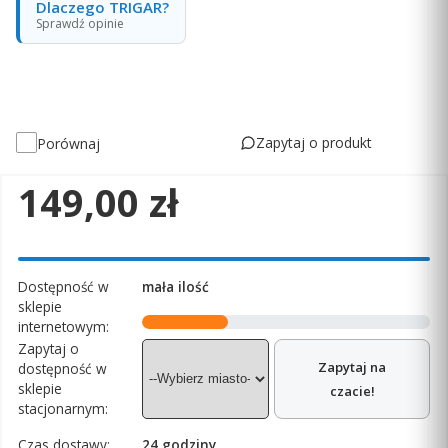
Dlaczego TRIGAR?
Sprawdź opinie
Zapytaj o produkt
Porównaj
Cena
149,00 zł
Dostępność w
mała ilość
sklepie
internetowym:
Zapytaj o
Zapytaj na
dostępność w
sklepie
czacie!
stacjonarnym:
Czas dostawy:
24 godziny