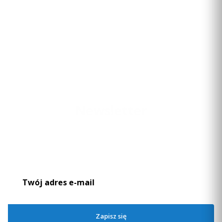
Newsletter
Podaj swój adres e-mail, jeżeli chcesz otrzymywać informacje o
nowościach i promocjach.
Zapisz się