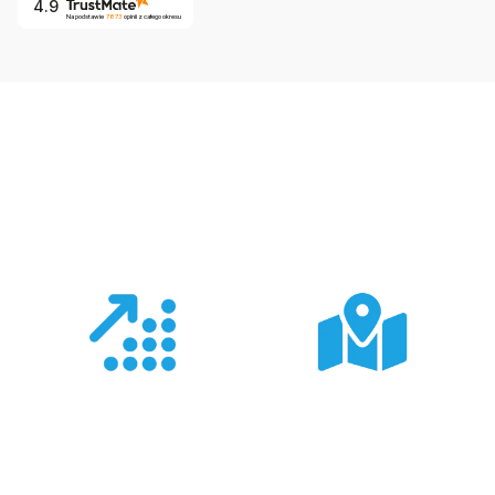
4.9
Na podstawie
7873
opinii
z całego okresu
Co nas wyróżnia?
Doświadczenie
Sieć sprzedaży
Z produktami Garmin
Posiadamy 8
pracujemy od 18 lat -
wyspecjalizowanych
znamy je wszystkie.
Sklepów Firmowych