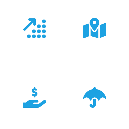
Doświadczenie
Sieć sprzedaży
Z produktami Garmin
Posiadamy 8
pracujemy od 18 lat -
wyspecjalizowanych
znamy je wszystkie.
Sklepów Firmowych
TRIGAR.
Konkurencyjność
Bezpieczeństwo
Największa dostępność
Cały asortyment objęty
produktów GARMIN w
pełną polską gwarancją