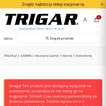
Znajdź najbliższy sklep stacjonarny
Produkty
Menu
Znajdź produkt
TRIGAR.pl
GARMIN
Akcesoria Garmin
Marine
Instrumenty
Uwaga! Ten produkt jest dostępny wyłącznie na
zamówienie, co oznacza że nie mamy go na
magazynie TRIGAR. Czas realizacji potwierdzimy po
złożeniu zamówienia. Średnio wynosi on 2-3