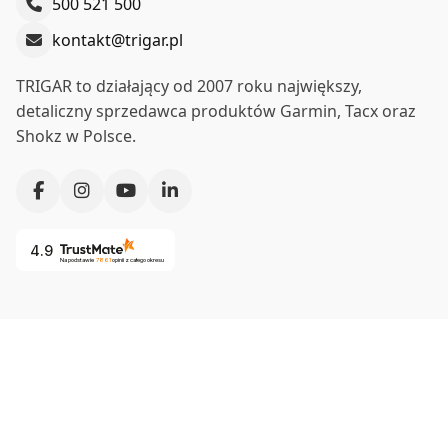
500 521 500
kontakt@trigar.pl
TRIGAR to działający od 2007 roku największy,
detaliczny sprzedawca produktów Garmin, Tacx oraz
Shokz w Polsce.
4.9
Na podstawie
7861
opinii
z całego okresu
Co nas wyróżnia?