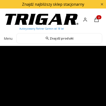
Znajdź najbliższy sklep stacjonarny
Produkty
Menu
Znajdź produkt