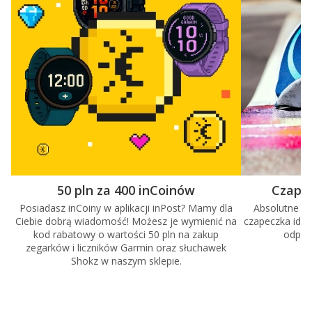
50 pln za 400 inCoinów
Czape
Posiadasz inCoiny w aplikacji inPost? Mamy dla
Absolutne mu
Ciebie dobrą wiadomość! Możesz je wymienić na
czapeczka ideal
kod rabatowy o wartości 50 pln na zakup
odpro
zegarków i liczników Garmin oraz słuchawek
Shokz w naszym sklepie.