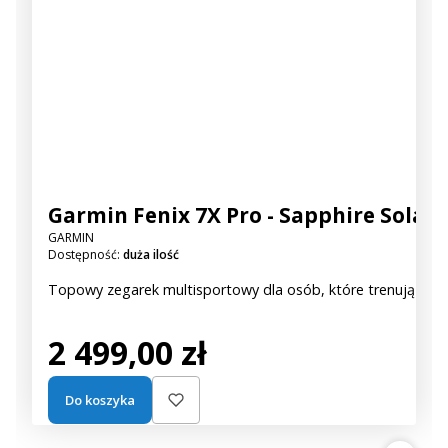
Garmin Fenix 7X Pro - Sapphire Solar
GARMIN
Dostępność:
duża ilość
Topowy zegarek multisportowy dla osób, które trenują bez 
Cena
2 499,00 zł
Do koszyka