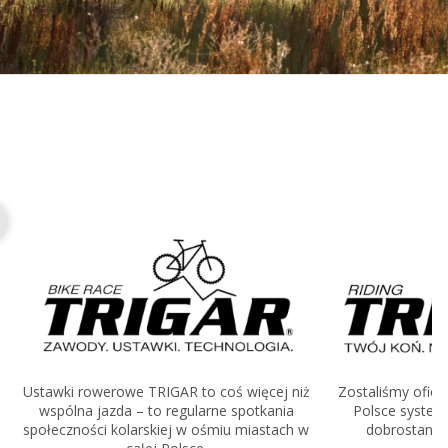
TWÓJ KOŃ.
Zegarki Garmin
Garmin na rower
Trenażery TACX
Słuchawki Shokz
Paski do zegarków Garmin
Ustawki rowerowe TRIGAR to coś więcej niż
Zostaliśmy ofic
wspólna jazda – to regularne spotkania
Polsce system
społeczności kolarskiej w ośmiu miastach w
dobrostanu 