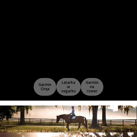
Latarka
Garmin
Garmin
w
na
Cirqa
zegarku
rower