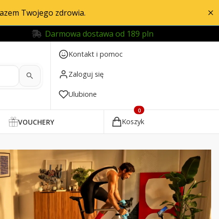
razem Twojego zdrowia.
Darmowa dostawa od 189 pln
Kontakt i pomoc
Zaloguj się
Ulubione
Produkty w koszyku: 0. Zobac
Koszyk
VOUCHERY