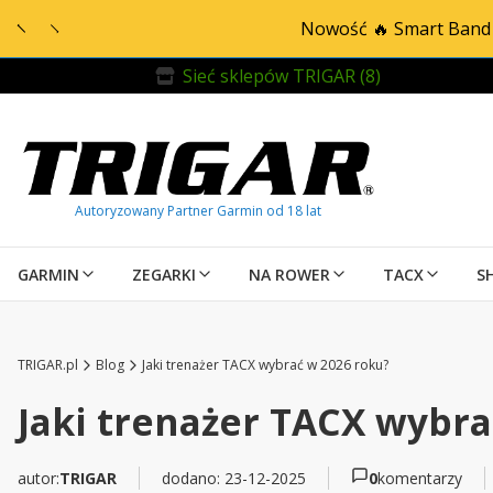
Nowość 🔥 Smart Band 
Sieć sklepów TRIGAR (8)
GARMIN
ZEGARKI
NA ROWER
TACX
S
TRIGAR.pl
Blog
Jaki trenażer TACX wybrać w 2026 roku?
Jaki trenażer TACX wybra
autor:
TRIGAR
dodano: 23-12-2025
0
komentarzy