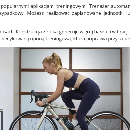
 popularnymi aplikacjami treningowymi. Trenażer automaty
rzypadkowy. Możesz realizować zaplanowane jednostki lub
ach. Konstrukcja z rolką generuje więcej hałasu i wibracj
 z dedykowaną oponą treningową, która poprawia przyczepno