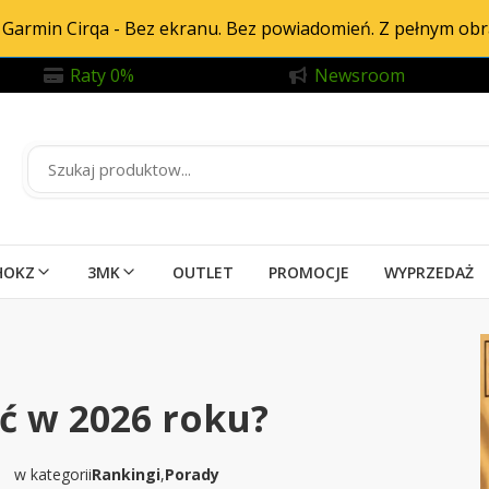
Garmin Cirqa - Bez ekranu. Bez powiadomień. Z pełnym ob
Raty 0%
Newsroom
HOKZ
3MK
OUTLET
PROMOCJE
WYPRZEDAŻ
ć w 2026 roku?
w kategorii
Rankingi
,
Porady