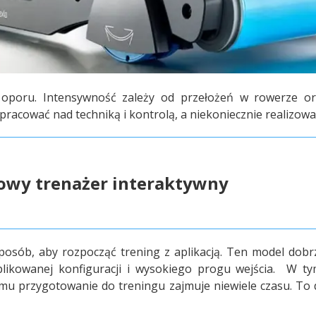
oporu. Intensywność zależy od przełożeń w rowerze ora
racować nad techniką i kontrolą, a niekoniecznie realizować 
owy trenażer interaktywny
posób, aby rozpocząć trening z aplikacją. Ten model dobr
kowanej konfiguracji i wysokiego progu wejścia.
W tym 
u przygotowanie do treningu zajmuje niewiele czasu. To du