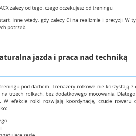
X zależy od tego, czego oczekujesz od treningu.
tart. Inne wtedy, gdy zależy Ci na realizmie i precyzji. W
ch potrzeb.
aturalna jazda i praca nad techniką
eningu pod dachem. Trenażery rolkowe nie korzystają z ele
się na trzech rolkach, bez dodatkowego mocowania. Dlateg
 W efekcie rolki rozwijają koordynację, czucie roweru 
ko:
ego
i
ngażujące sesje