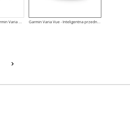
Inteligentne oświetlenie Garmin Varia UT 800 - Trail Edition [010-01674-00]
Garmin Varia Vue - Inteligentna przednia lampka rowerowa z kamerą 4K [010-02911-00]
Ogólne