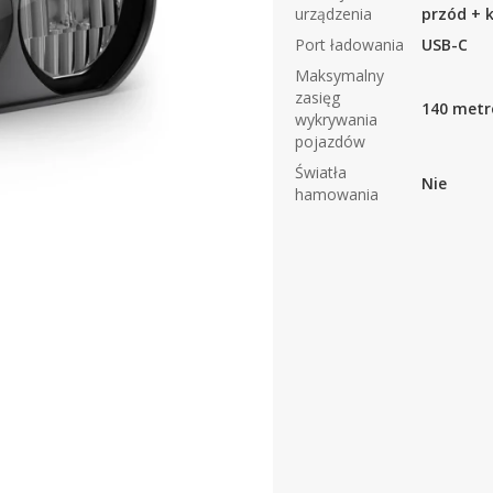
urządzenia
przód + 
Port ładowania
USB-C
Maksymalny
zasięg
140 met
wykrywania
pojazdów
Światła
Nie
hamowania