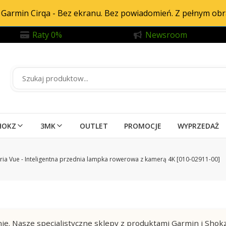
Garmin Cirqa - Bez ekranu. Bez powiadomień. Z pełnym ob
Raty 0%
Newsroom
HOKZ
3MK
OUTLET
PROMOCJE
WYPRZEDAŻ
ria Vue - Inteligentna przednia lampka rowerowa z kamerą 4K [010-02911-00]
ie. Nasze specjalistyczne sklepy z produktami Garmin i Shok