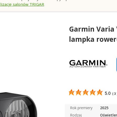
lizację salonów TRIGAR
Garmin Varia 
lampka rower
5.0
(
3
Rok premiery
2025
Rodzaj
Oświetle