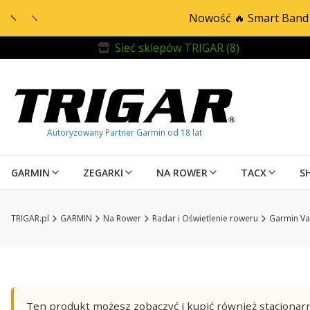
Nowość 🔥 Smart Band 
Sieć sklepów TRIGAR (8)
GARMIN
ZEGARKI
NA ROWER
TACX
S
TRIGAR.pl
GARMIN
Na Rower
Radar i Oświetlenie roweru
Garmin Va
Ten produkt możesz zobaczyć i kupić również stacjonarn