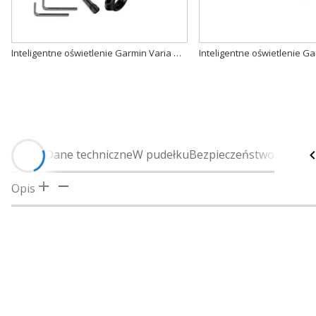
Inteligentne oświetlenie Garmin Varia UT 800 - Urban Edition [010-01673-00]
Opis
Dane techniczne
W pudełku
Bezpieczeństwo
Opis