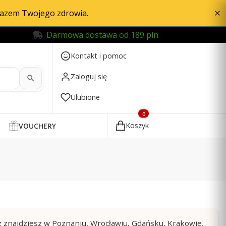
razem Twojego zdrowia.
Darmowa dostawa od 189 pln
Kontakt i pomoc
Zaloguj się
Ulubione
Produkty w koszyku: 0. Zobac
Koszyk
VOUCHERY
z znajdziesz w Poznaniu, Wrocławiu, Gdańsku, Krakowie,