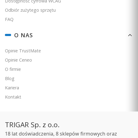
Dostępność cyfrowa WCAG
Odbiór zużytego sprzętu
FAQ
O NAS
Opinie TrustMate
Opinie Ceneo
O firmie
5.0
Blog
Uchwyt Garmin z linką zabezpieczającą do plecaka [010-
11855-00]
Kariera
PRODUCENT
GARMIN
Kontakt
Cena
89,00 zł
Ceny podane bez kosztów dostawy.
TRIGAR Sp. z o.o.
Dostępność:
średnia ilość
18 lat doświadczenia, 8 sklepów firmowych oraz