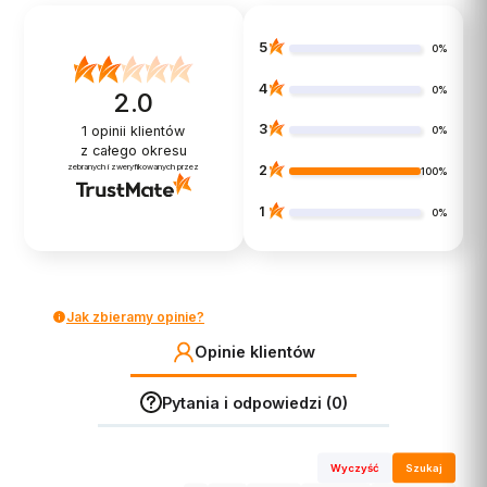
5
0%
4
0%
2.0
3
1
opinii klientów
0%
z całego okresu
zebranych i zweryfikowanych przez
2
100%
1
0%
Jak zbieramy opinie?
Opinie klientów
Pytania i odpowiedzi (0)
5.0
Wyczyść
Szukaj
Zaczep na pasek Garmin [010-11734-20]