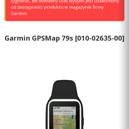
tygodnie, ale dokładny czas wysyłki jest uzależniony
od dostępności produktu w magazynie firmy
Garmin.
Garmin GPSMap 79s [010-02635-00]