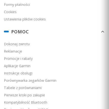
Formy płatności
Uniwersalny uchwyt samochodowy Garmin [010-11602-00]
Cookies
PRODUCENT
GARMIN
Ustawienia plików cookies
Cena
169,00 zł
POMOC
Ceny podane bez kosztów dostawy.
Dostępność:
Na zamówienie
Dokonaj zwrotu
Reklamacje
Do koszyka
Promocje i rabaty
Aplikacje Garmin
Instrukcje obsługi
Porównywarka zegarków Garmin
Tabele z porównaniami
Pierwsze kroki po zakupie
Kompatybilność Bluetooth