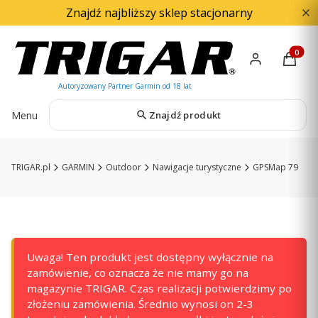
Znajdź najbliższy sklep stacjonarny
Produkty
Menu
Znajdź produkt
TRIGAR.pl
GARMIN
Outdoor
Nawigacje turystyczne
GPSMap 79
Uwaga! Ten produkt jest dostępny wyłącznie na
zamówienie, co oznacza że nie mamy go na
magazynie TRIGAR. Czas realizacji potwierdzimy po
złożeniu zamówienia. Średnio wynosi on 2-3