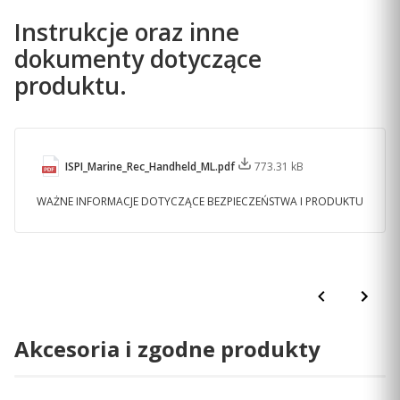
Instrukcje oraz inne
dokumenty dotyczące
produktu.
DOKŁADNE ŚLEDZENIE
ISPI_Marine_Rec_Handheld_ML.pdf
773.31 kB
Dzięki obsłudze systemów satelitarnych — takich jak
GPS, GLONASS, Beidou, Galileo, QZSS i SBAS —
WAŻNE INFORMACJE DOTYCZĄCE BEZPIECZEŃSTWA I PRODUKTU
zapewnia dokładne i niezawodne śledzenie i
pozycjonowanie na całym świecie.
Akcesoria i zgodne produkty