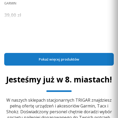
PRODUCENT
GARMIN
Cena
39,00 zł
Ceny podane bez kosztów dostawy.
Dostępność:
mała ilość
Do koszyka
Pokaż więcej produktów
Jesteśmy już w 8. miastach!
W naszych sklepach stacjonarnych TRIGAR znajdziesz
pełną ofertę urządzeń i akcesoriów Garmin, Tacx i
Shokz. Doświadczony personel chętnie doradzi wybór
sprzętu najlepiej dopasowanego do Twoich potrzeb.