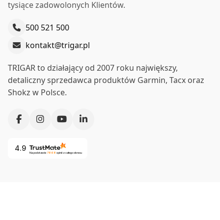
tysiące zadowolonych Klientów.
Do koszyka
500 521 500
kontakt@trigar.pl
TRIGAR to działający od 2007 roku największy,
detaliczny sprzedawca produktów Garmin, Tacx oraz
Shokz w Polsce.
4.9
Na podstawie
7868
opinii
z całego okresu