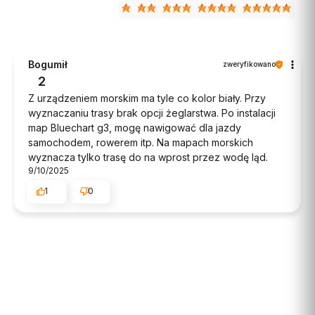
PRODUCENT
GARMIN
Cena
39,00 zł
Bogumił
zweryfikowano
Ceny podane bez kosztów dostawy.
2
Z urządzeniem morskim ma tyle co kolor biały. Przy
Dostępność:
brak - zapytaj o dostępność
wyznaczaniu trasy brak opcji żeglarstwa. Po instalacji
map Bluechart g3, mogę nawigować dla jazdy
Powiadom mnie o dostępności
samochodem, rowerem itp. Na mapach morskich
wyznacza tylko trasę do na wprost przez wodę ląd.
9/10/2025
1
0