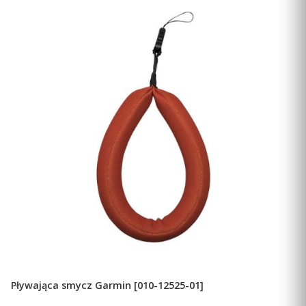
WIĘKSZA PAMIĘĆ
Większa pamięć w porównaniu z poprzednimi
modelami umożliwia zapisywanie i śledzenie 10 tysięcy
punktów, 250 tras i 300 plików dotyczących aktywności
fitness.
Pływająca smycz Garmin [010-12525-01]