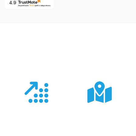
4.9
Na podstawie
7864
opinii
z całego okresu
Co nas wyróżnia?
Doświadczenie
Sieć sprzedaży
Z produktami Garmin
Posiadamy 8
pracujemy od 18 lat -
wyspecjalizowanych
znamy je wszystkie.
Sklepów Firmowych