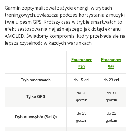
Garmin zoptymalizował zużycie energii w trybach
treningowych, zwłaszcza podczas korzystania z muzyki
i wielu pasm GPS. Krótszy czas w trybie smartwatch to
efekt zastosowania najjaśniejszego jak dotąd ekranu
AMOLED. Świadomy kompromis, który przekłada się na
lepszą czytelność w każdych warunkach.
Forerunner
Forerunner
970
965
Tryb smartwatch
do 15 dni
do 23 dni
do 26
do 31
Tylko GPS
godzin
godzin
do 23
do 22
Tryb Autowybór (SatIQ)
godzin
godzin