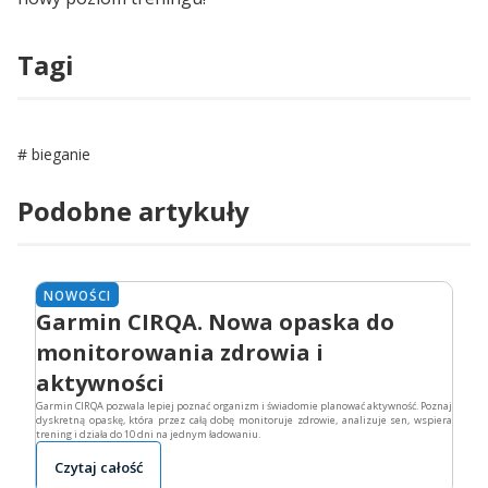
Tagi
bieganie
Podobne artykuły
NOWOŚCI
Garmin CIRQA. Nowa opaska do
monitorowania zdrowia i
aktywności
Garmin CIRQA pozwala lepiej poznać organizm i świadomie planować aktywność. Poznaj
dyskretną opaskę, która przez całą dobę monitoruje zdrowie, analizuje sen, wspiera
trening i działa do 10 dni na jednym ładowaniu.
Czytaj całość