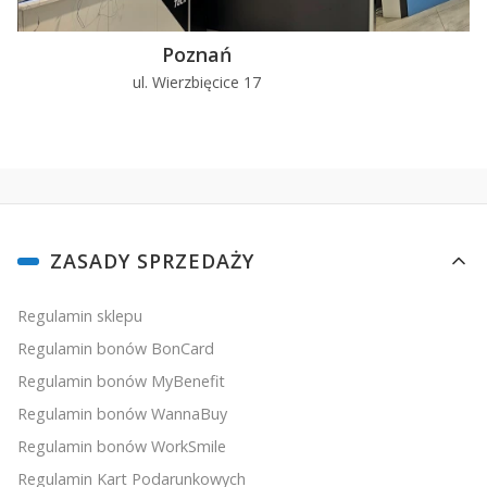
Poznań
ul. Wierzbięcice 17
u
Linki w stopce
ZASADY SPRZEDAŻY
Regulamin sklepu
Regulamin bonów BonCard
Regulamin bonów MyBenefit
Regulamin bonów WannaBuy
Regulamin bonów WorkSmile
Regulamin Kart Podarunkowych