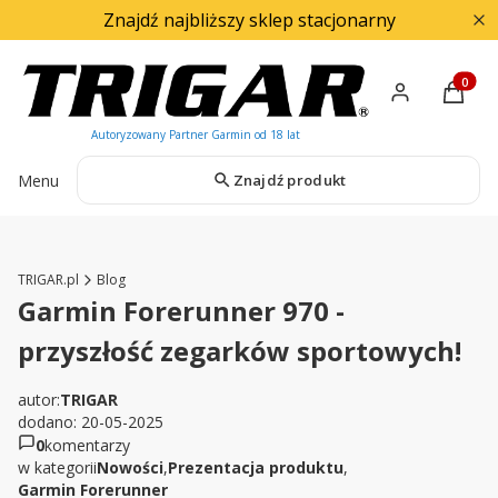
Znajdź najbliższy sklep stacjonarny
Produkty
Menu
Znajdź produkt
TRIGAR.pl
Blog
Garmin Forerunner 970 -
przyszłość zegarków sportowych!
autor:
TRIGAR
dodano: 20-05-2025
0
komentarzy
w kategorii
Nowości
,
Prezentacja produktu
,
Garmin Forerunner