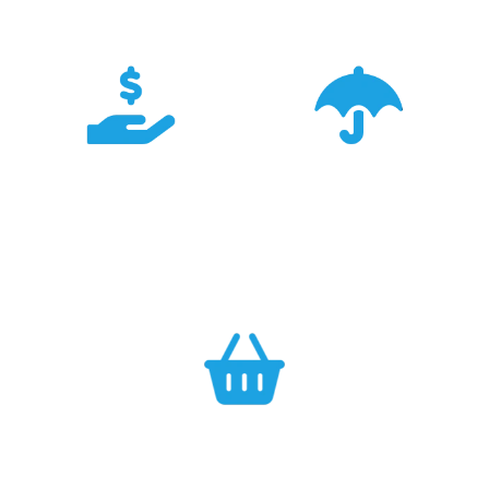
TRIGAR.
Konkurencyjność
Bezpieczeństwo
Największa dostępność
Cały asortyment objęty
produktów GARMIN w
pełną polską gwarancją
Polsce w najlepszych
producenta.
cenach.
Efektywność
Własny magazyn zapewnia sprawną realizację zamówień.