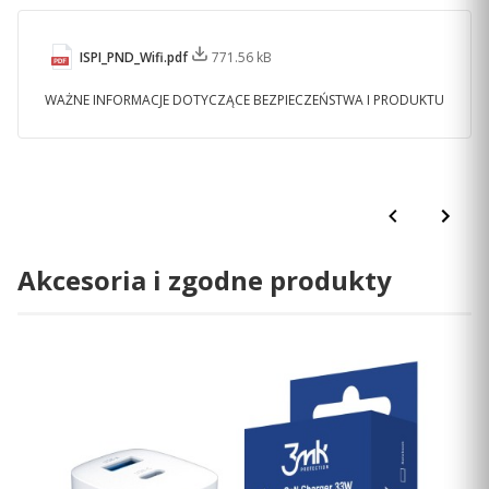
ISPI_PND_Wifi.pdf
771.56 kB
WAŻNE INFORMACJE DOTYCZĄCE BEZPIECZEŃSTWA I PRODUKTU
BEZPRZEWODOWE AKTUALIZACJE
Dzięki wbudowanej łączności Wi-Fi® możesz z
łatwością aktualizować mapy i oprogramowanie bez
użycia komputera.
Akcesoria i zgodne produkty
RUCH DROGOWY, POGODA I CENY PALIW
Pobierz aplikację dēzl™, aby uzyskać dostęp do
aktualnych informacji o ruchu drogowym, pogodzie i
cenach paliw w czasie rzeczywistym
1