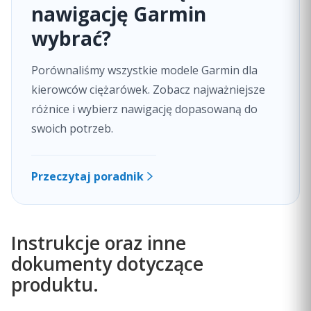
mapom ulic Europy.
nawigację Garmin
wybrać?
Porównaliśmy wszystkie modele Garmin dla
kierowców ciężarówek. Zobacz najważniejsze
KURSY ZE SZCZEGÓŁOWYMI
różnice i wybierz nawigację dopasowaną do
WSKAZÓWKAMI NAWIGACYJNYMI
swoich potrzeb.
Potrzebujesz wskazówek nawigacyjnych? Wypowiadaj
polecenia, aby sterować nawigacją satelitarną dēzl,
Przeczytaj poradnik
trzymając ręce na kierownicy. (Asystent głosowy
dostępny w językach angielskim, francuskim,
niemieckim, włoskim, hiszpańskim, duńskim,
szwedzkim, holenderskim).
Instrukcje oraz inne
dokumenty dotyczące
produktu.
FUNKCJE SMART