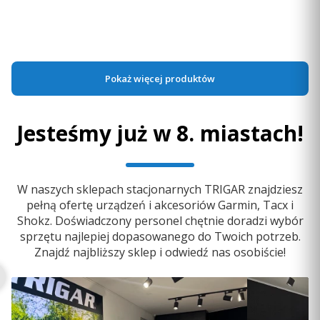
tekstowe i inne powiadomienia.
Do koszyka
Pokaż więcej produktów
DODAJ KAMERĘ COFANIA
Jesteśmy już w 8. miastach!
Zobacz, co dzieje się z tyłu ciężarówki, dzięki
bezprzewodowej
kamerze cofania BC™ 50 (do nabycia
osobno)
lub kompatybilnej kamerze cofania innej
W naszych sklepach stacjonarnych TRIGAR znajdziesz
firmy
3
pełną ofertę urządzeń i akcesoriów Garmin, Tacx i
Shokz. Doświadczony personel chętnie doradzi wybór
sprzętu najlepiej dopasowanego do Twoich potrzeb.
Znajdź najbliższy sklep i odwiedź nas osobiście!
1
Wymaga korzystania z aplikacji dēzl na kompatybilnym smartfonie.
2
Może być niedostępne na niektórych obszarach. Podanie
charakterystyki profilu pojazdu ciężarowego nie gwarantuje