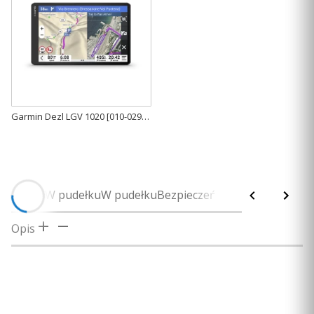
Garmin Dezl LGV 1020 [010-02926-15]
Opis
W pudełku
W pudełku
Bezpieczeństwo
Opis