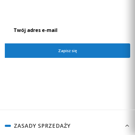
Podaj swój adres e-mail, jeżeli chcesz otrzymywać informacje o
Dostępność:
średnia ilość
nowościach i promocjach.
Do koszyka
Zapisz się
Zapisując się, akceptujesz nasz
Regulamin
(w zakresie dotyczącym
Newslettera). Przetwarzanie danych odbywa się zgodnie z
Polityką
prywatności
.
Linki w stopce
ZASADY SPRZEDAŻY