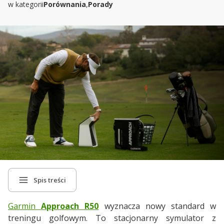
w kategorii
Porównania
,
Porady
Spis treści
Garmin
Approach R50
wyznacza nowy standard w
treningu golfowym. To stacjonarny symulator z