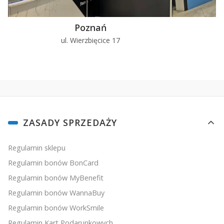
Poznań
ul. Wierzbięcice 17
u
Linki w stopce
ZASADY SPRZEDAŻY
Regulamin sklepu
Regulamin bonów BonCard
Regulamin bonów MyBenefit
Regulamin bonów WannaBuy
Regulamin bonów WorkSmile
Regulamin Kart Podarunkowych