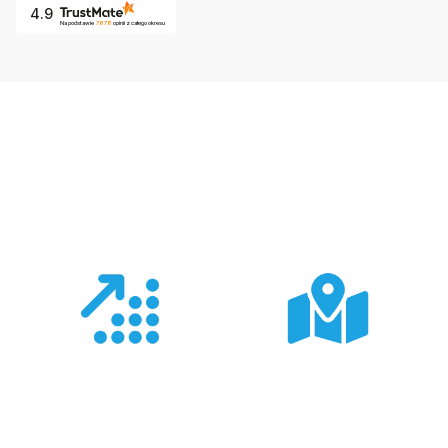
4.9
Na podstawie
7878
opinii
z całego okresu
Co nas wyróżnia?
Doświadczenie
Sieć sprzedaży
Z produktami Garmin
Posiadamy 8
pracujemy od 18 lat -
wyspecjalizowanych
znamy je wszystkie.
Sklepów Firmowych