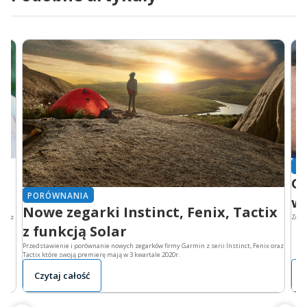
P
 i
Ga
PORÓWNANIA
ws
Nowe zegarki Instinct, Fenix, Tactix
 oraz
Zesta
z funkcją Solar
Przedstawienie i porównanie nowych zegarków firmy Garmin z serii Instinct, Fenix oraz
Tactix które swoją premierę mają w 3 kwartale 2020r.
Czytaj całość