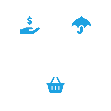
TRIGAR.
Konkurencyjność
Bezpieczeństwo
Największa dostępność
Cały asortyment objęty
produktów GARMIN w
pełną polską gwarancją
Polsce w najlepszych
producenta.
cenach.
Efektywność
Własny magazyn zapewnia sprawną realizację zamówień.