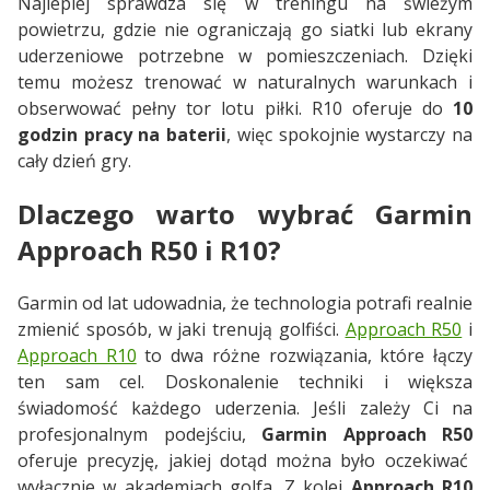
Najlepiej sprawdza się w treningu na świeżym
powietrzu, gdzie nie ograniczają go siatki lub ekrany
uderzeniowe potrzebne w pomieszczeniach. Dzięki
temu możesz trenować w naturalnych warunkach i
obserwować pełny tor lotu piłki. R10 oferuje do
10
godzin pracy na baterii
, więc spokojnie wystarczy na
cały dzień gry.
Dlaczego warto wybrać Garmin
Approach R50 i R10?
Garmin od lat udowadnia, że technologia potrafi realnie
zmienić sposób, w jaki trenują golfiści.
Approach R50
i
Approach R10
to dwa różne rozwiązania, które łączy
ten sam cel. Doskonalenie techniki i większa
świadomość każdego uderzenia. Jeśli zależy Ci na
profesjonalnym podejściu,
Garmin Approach R50
oferuje precyzję, jakiej dotąd można było oczekiwać
wyłącznie w akademiach golfa. Z kolei
Approach R10