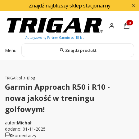
Znajdź najbliższy sklep stacjonarny
Produkty
Menu
Znajdź produkt
TRIGAR.pl
Blog
Garmin Approach R50 i R10 -
nowa jakość w treningu
golfowym!
autor:
Michał
dodano: 01-11-2025
0
komentarzy